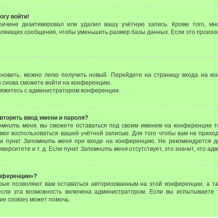
огу войти!
ричине деактивировал или удалил вашу учётную запись. Кроме того, м
вляющих сообщения, чтобы уменьшить размер базы данных. Если это произо
ановить, можно легко получить новый. Перейдите на страницу входа на 
вы снова сможете войти на конференцию.
свяжитесь с администратором конференции.
вторять ввод имени и пароля?
омнить меня
, вы сможете оставаться под своим именем на конференции т
 смог воспользоваться вашей учётной записью. Для того чтобы вам не прихо
ом пункт
Запомнить меня
при входе на конференцию. Не рекомендуется д
верситете и т. д. Если пункт
Запомнить меня
отсутствует, это значит, что а
онференции»?
орые позволяют вам оставаться авторизованным на этой конференции, а та
если эта возможность включена администратором. Если вы испытываете 
ие cookies может помочь.