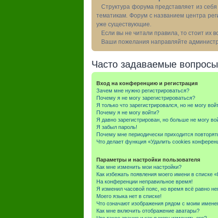
Структура форума представляет из себя 
тематикам. Форум с названием центра рег
уже существующие.
Если вы не читали правила, то стоит их 
Ваши пожелания направляйте администра
Часто задаваемые вопросы
Вход на конференцию и регистрация
Зачем мне нужно регистрироваться?
Почему я не могу зарегистрироваться?
Я только что зарегистрировался, но не могу вой
Почему я не могу войти?
Я давно зарегистрирован, но больше не могу во
Я забыл пароль!
Почему мне периодически приходится повторят
Что делает функция «Удалить cookies конферен
Параметры и настройки пользователя
Как мне изменить мои настройки?
Как избежать появления моего имени в списке 
На конференции неправильное время!
Я изменил часовой пояс, но время всё равно не
Моего языка нет в списке!
Что означают изображения рядом с моим имене
Как мне включить отображение аватары?