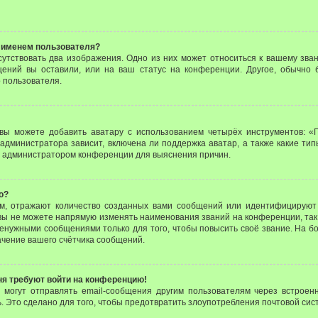
 именем пользователя?
утствовать два изображения. Одно из них может относиться к вашему зван
щений вы оставили, или на ваш статус на конференции. Другое, обычно 
 пользователя.
вы можете добавить аватару с использованием четырёх инструментов: «Г
администратора зависит, включена ли поддержка аватар, а также какие тип
с администратором конференции для выяснения причин.
о?
м, отражают количество созданных вами сообщений или идентифицируют 
ы не можете напрямую изменять наименования званий на конференции, так
енужными сообщениями только для того, чтобы повысить своё звание. На б
чение вашего счётчика сообщений.
еня требуют войти на конференцию!
и могут отправлять email-сообщения другим пользователям через встроен
. Это сделано для того, чтобы предотвратить злоупотребления почтовой си