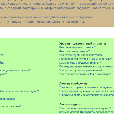
следующее: сначала нужно выбрать страну, в ней интересующий вас регион
иона содержит подфорумы, в которых также можно создавать новые темы. Т
всё же прочесть, ссылка на них находится над этим сообщением.
тору форума, его координаты находятся внизу страницы.
Уровни пользователей и группы
Кто такие администраторы?
Кто такие модераторы?
ти!
Что такое группы пользователей?
Где находятся группы и как мне вступить
йти!
Как мне стать лидером группы?
Почему названия некоторых групп имеют
ь ввод имени и пароля?
Что такое группа по умолчанию?
ции»?
Что означает ссылка «Наша команда»?
Личные сообщения
Я не могу отправить личные сообщения!
«Кто сейчас на конференции»?
Я постоянно получаю нежелательные ли
Я получил спам или оскорбительный email
правильное!
Люди и мудаки
м пользователя?
Что означают списки людей и мудаков?
Как мне добавлять/удалять пользователе