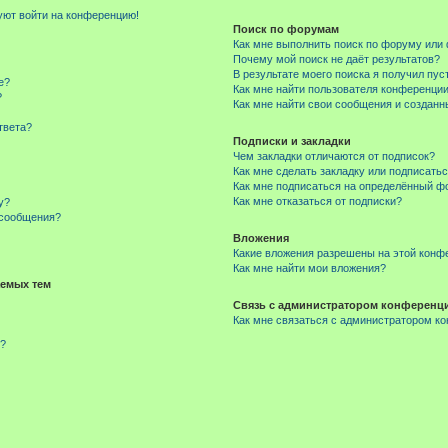
буют войти на конференцию!
Поиск по форумам
Как мне выполнить поиск по форуму ил
Почему мой поиск не даёт результатов?
В результате моего поиска я получил пус
е?
Как мне найти пользователя конференци
?
Как мне найти свои сообщения и создан
твета?
Подписки и закладки
Чем закладки отличаются от подписок?
Как мне сделать закладку или подписать
Как мне подписаться на определённый 
Как мне отказаться от подписки?
у?
 сообщения?
Вложения
Какие вложения разрешены на этой конф
Как мне найти мои вложения?
емых тем
Связь с администратором конференц
Как мне связаться с администратором к
м?