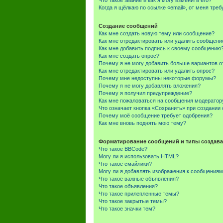
Что такое звание и как я могу изменить его?
Когда я щёлкаю по ссылке «email», от меня тре
Создание сообщений
Как мне создать новую тему или сообщение?
Как мне отредактировать или удалить сообщени
Как мне добавить подпись к своему сообщению
Как мне создать опрос?
Почему я не могу добавить больше вариантов о
Как мне отредактировать или удалить опрос?
Почему мне недоступны некоторые форумы?
Почему я не могу добавлять вложения?
Почему я получил предупреждение?
Как мне пожаловаться на сообщения модератор
Что означает кнопка «Сохранить» при создании
Почему моё сообщение требует одобрения?
Как мне вновь поднять мою тему?
Форматирование сообщений и типы создава
Что такое BBCode?
Могу ли я использовать HTML?
Что такое смайлики?
Могу ли я добавлять изображения к сообщения
Что такое важные объявления?
Что такое объявления?
Что такое прилепленные темы?
Что такое закрытые темы?
Что такое значки тем?