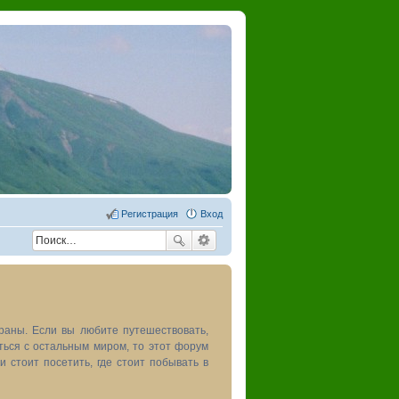
Регистрация
Вход
раны. Если вы любите путешествовать,
иться с остальным миром, то этот форум
и стоит посетить, где стоит побывать в