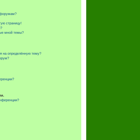
и форумам?
тую страницу!
и?
ные мной темы?
ся на определённую тему?
форум?
еренции?
ии.
онференции?