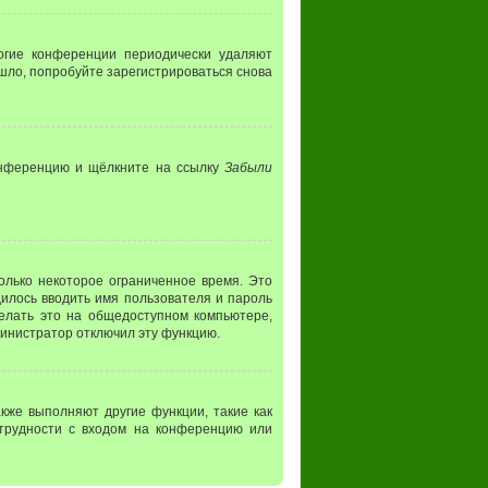
ногие конференции периодически удаляют
шло, попробуйте зарегистрироваться снова
конференцию и щёлкните на ссылку
Забыли
олько некоторое ограниченное время. Это
дилось вводить имя пользователя и пароль
елать это на общедоступном компьютере,
дминистратор отключил эту функцию.
кже выполняют другие функции, такие как
трудности с входом на конференцию или