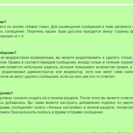
ние?
ите по кнопке «Новая тема». Для размещения сообщения в теме щёлкните п
ить сообщение. Перечень ваших прав доступа находится внизу страниц
жения» и т. п.
ообщение?
или модератором конференции, вы можете редактировать и удалять только
нопке
Правка
в соответствующем сообщении, иногда только в течение ограни
ним появится небольшая надпись, которая показывает количество правок, а
 редактировал администратор или модератор, хотя они могут сами нап
ели не могут удалить сообщение, если на него уже кто-то ответил.
бщению?
должны сначала создать её в личном разделе. После этого вы можете отмет
сь добавилась. Вы также можете настроить добавление подписи по умол
равка сообщений» пункта «Личные настройки» в личном разделе. Несмотря
флажок
Присоединить подпись
в форме отправки сообщения.