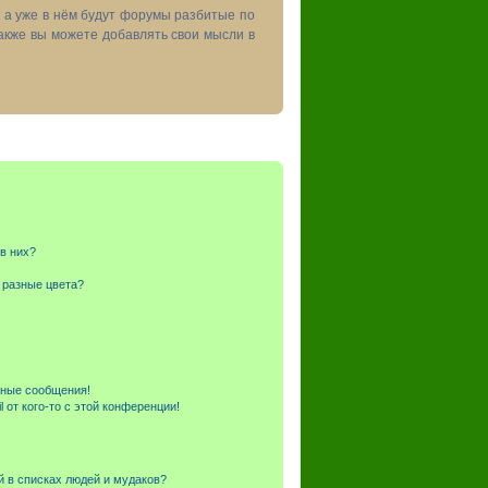
, а уже в нём будут форумы разбитые по
акже вы можете добавлять свои мысли в
 в них?
 разные цвета?
чные сообщения!
 от кого-то с этой конференции!
й в списках людей и мудаков?