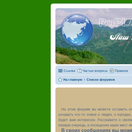
RuPL
Наш пу
Ссылки
Частые вопросы
Правила
На главную
Список форумов
На этом форуме вы можете оставить от
узнавать что-то новое о людях, о города
будет вам интересен. Расскажите о своём
первую очередь, а посещение каких мест м
В своих сообщениях вы может