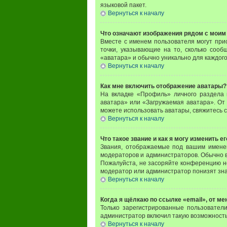
языковой пакет.
Вернуться к началу
Что означают изображения рядом с моим
Вместе с именем пользователя могут прис
точки, указывающие на то, сколько сооб
«аватара» и обычно уникально для каждого
Вернуться к началу
Как мне включить отображение аватары?
На вкладке «Профиль» личного раздела 
аватара» или «Загружаемая аватара». От 
можете использовать аватары, свяжитесь 
Вернуться к началу
Что такое звание и как я могу изменить ег
Звания, отображаемые под вашим имене
модераторов и администраторов. Обычно в
Пожалуйста, не засоряйте конференцию н
модератор или администратор понизят зна
Вернуться к началу
Когда я щёлкаю по ссылке «email», от м
Только зарегистрированные пользовател
администратор включил такую возможность
Вернуться к началу