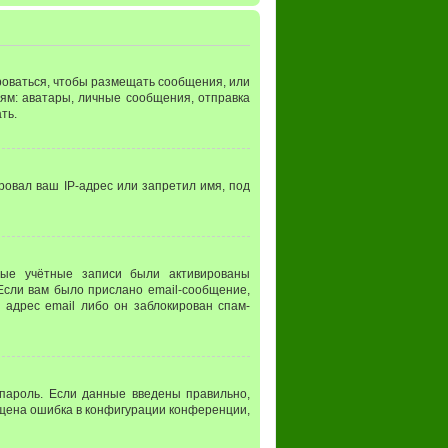
ироваться, чтобы размещать сообщения, или
ям: аватары, личные сообщения, отправка
ть.
ровал ваш IP-адрес или запретил имя, под
вые учётные записи были активированы
Если вам было прислано email-сообщение,
 адрес email либо он заблокирован спам-
 пароль. Если данные введены правильно,
пущена ошибка в конфигурации конференции,