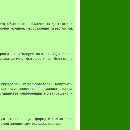
ию, обычно это звёздочки, квадратики или
более крупное, изображение известно как
раватар», «Галерея аватар», «Удалённая
ы аватар могут быть доступны. Если вы не
определённых пользователей: например,
 как они установлены её администратором.
ольшинстве конференций это запрещено, и
ную в конференцию форму, и только если
стемой анонимными пользователями.