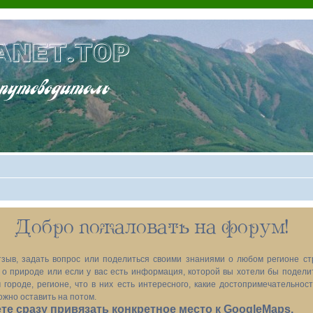
ANET.TOP
теводитель
Добро пожаловать на форум!
зыв, задать вопрос или поделиться своими знаниями о любом регионе ст
х, о природе или если у вас есть информация, которой вы хотели бы подел
 городе, регионе, что в них есть интересного, какие достопримечательност
ожно оставить на потом.
е сразу привязать конкретное место к GoogleMaps.