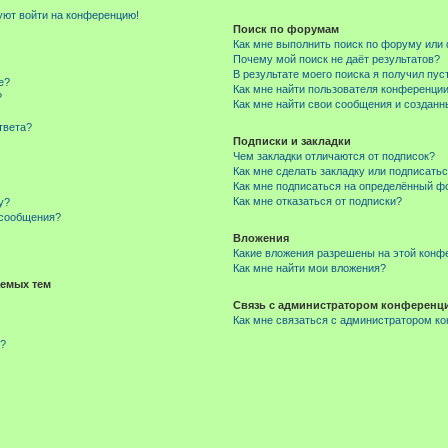
буют войти на конференцию!
Поиск по форумам
Как мне выполнить поиск по форуму ил
Почему мой поиск не даёт результатов?
В результате моего поиска я получил пус
е?
Как мне найти пользователя конференци
?
Как мне найти свои сообщения и создан
твета?
Подписки и закладки
Чем закладки отличаются от подписок?
Как мне сделать закладку или подписать
Как мне подписаться на определённый 
Как мне отказаться от подписки?
у?
 сообщения?
Вложения
Какие вложения разрешены на этой конф
Как мне найти мои вложения?
емых тем
Связь с администратором конференц
Как мне связаться с администратором к
м?