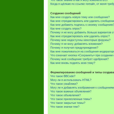
Что такое звание и как я могу изменить его?
Когда я щёлкаю по ссылке «email», от меня тре
Создание сообщений
Как мне создать новую тему или сообщение?
Как мне отредактировать или удалить сообщени
Как мне добавить подпись к своему сообщению
Как мне создать опрос?
Почему я не могу добавить больше вариантов о
Как мне отредактировать или удалить опрос?
Почему мне недоступны некоторые форумы?
Почему я не могу добавлять вложения?
Почему я получил предупреждение?
Как мне пожаловаться на сообщения модератор
Что означает кнопка «Сохранить» при создании
Почему моё сообщение требует одобрения?
Как мне вновь поднять мою тему?
Форматирование сообщений и типы создава
Что такое BBCode?
Могу ли я использовать HTML?
Что такое смайлики?
Могу ли я добавлять изображения к сообщения
Что такое важные объявления?
Что такое объявления?
Что такое прилепленные темы?
Что такое закрытые темы?
Что такое значки тем?