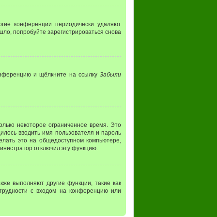
ногие конференции периодически удаляют
шло, попробуйте зарегистрироваться снова
конференцию и щёлкните на ссылку
Забыли
олько некоторое ограниченное время. Это
дилось вводить имя пользователя и пароль
елать это на общедоступном компьютере,
дминистратор отключил эту функцию.
кже выполняют другие функции, такие как
трудности с входом на конференцию или