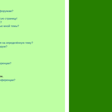
и форумам?
тую страницу!
и?
ные мной темы?
ся на определённую тему?
форум?
еренции?
ии.
онференции?