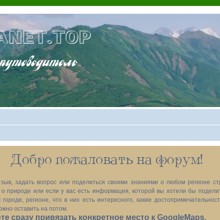
ANET.TOP
теводитель
Добро пожаловать на форум!
зыв, задать вопрос или поделиться своими знаниями о любом регионе ст
х, о природе или если у вас есть информация, которой вы хотели бы подел
 городе, регионе, что в них есть интересного, какие достопримечательност
ожно оставить на потом.
е сразу привязать конкретное место к GoogleMaps.