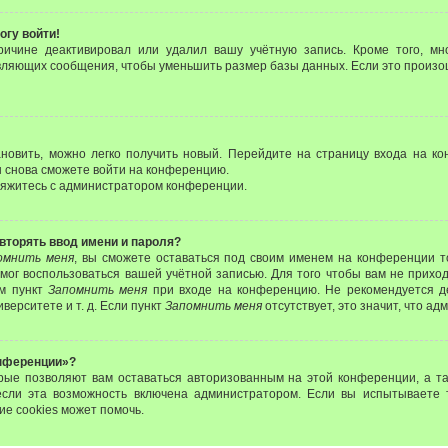
огу войти!
ричине деактивировал или удалил вашу учётную запись. Кроме того, м
вляющих сообщения, чтобы уменьшить размер базы данных. Если это произо
ановить, можно легко получить новый. Перейдите на страницу входа на 
вы снова сможете войти на конференцию.
свяжитесь с администратором конференции.
вторять ввод имени и пароля?
омнить меня
, вы сможете оставаться под своим именем на конференции т
 смог воспользоваться вашей учётной записью. Для того чтобы вам не прихо
ом пункт
Запомнить меня
при входе на конференцию. Не рекомендуется д
верситете и т. д. Если пункт
Запомнить меня
отсутствует, это значит, что а
онференции»?
орые позволяют вам оставаться авторизованным на этой конференции, а та
если эта возможность включена администратором. Если вы испытываете 
ие cookies может помочь.