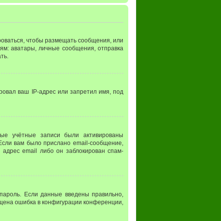
ироваться, чтобы размещать сообщения, или
ям: аватары, личные сообщения, отправка
ть.
ровал ваш IP-адрес или запретил имя, под
вые учётные записи были активированы
Если вам было прислано email-сообщение,
 адрес email либо он заблокирован спам-
 пароль. Если данные введены правильно,
пущена ошибка в конфигурации конференции,