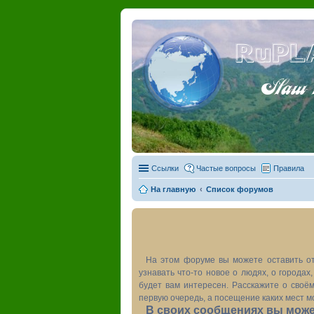
RuPL
Наш пу
Ссылки
Частые вопросы
Правила
На главную
Список форумов
На этом форуме вы можете оставить от
узнавать что-то новое о людях, о города
будет вам интересен. Расскажите о своём
первую очередь, а посещение каких мест м
В своих сообщениях вы может