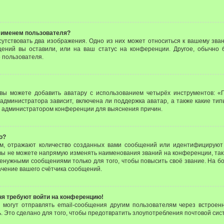
 именем пользователя?
утствовать два изображения. Одно из них может относиться к вашему зван
щений вы оставили, или на ваш статус на конференции. Другое, обычно 
 пользователя.
вы можете добавить аватару с использованием четырёх инструментов: «Г
администратора зависит, включена ли поддержка аватар, а также какие тип
с администратором конференции для выяснения причин.
о?
м, отражают количество созданных вами сообщений или идентифицируют 
ы не можете напрямую изменять наименования званий на конференции, так
енужными сообщениями только для того, чтобы повысить своё звание. На б
чение вашего счётчика сообщений.
еня требуют войти на конференцию!
и могут отправлять email-сообщения другим пользователям через встроен
. Это сделано для того, чтобы предотвратить злоупотребления почтовой си