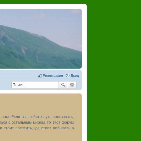
Регистрация
Вход
раны. Если вы любите путешествовать,
иться с остальным миром, то этот форум
и стоит посетить, где стоит побывать в