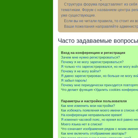
Структура форума представляет из себя 
тематикам. Форум с названием центра рег
уже существующие.
Если вы не читали правила, то стоит их 
Ваши пожелания направляйте администра
Часто задаваемые вопросы
Вход на конференцию и регистрация
Зачем мне нужно регистрироваться?
Почему я не могу зарегистрироваться?
Я только что зарегистрировался, но не могу вой
Почему я не могу войти?
Я давно зарегистрирован, но больше не могу во
Я забыл пароль!
Почему мне периодически приходится повторят
Что делает функция «Удалить cookies конферен
Параметры и настройки пользователя
Как мне изменить мои настройки?
Как избежать появления моего имени в списке 
На конференции неправильное время!
Я изменил часовой пояс, но время всё равно не
Моего языка нет в списке!
Что означают изображения рядом с моим имене
Как мне включить отображение аватары?