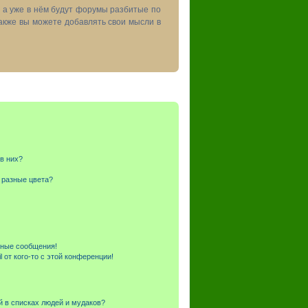
, а уже в нём будут форумы разбитые по
акже вы можете добавлять свои мысли в
 в них?
 разные цвета?
чные сообщения!
 от кого-то с этой конференции!
й в списках людей и мудаков?