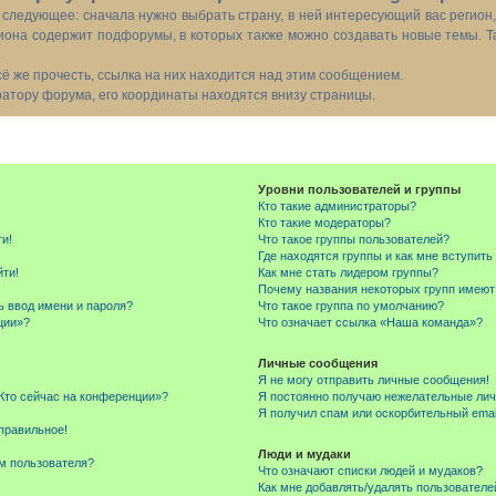
следующее: сначала нужно выбрать страну, в ней интересующий вас регион
иона содержит подфорумы, в которых также можно создавать новые темы. Т
всё же прочесть, ссылка на них находится над этим сообщением.
тору форума, его координаты находятся внизу страницы.
Уровни пользователей и группы
Кто такие администраторы?
Кто такие модераторы?
ти!
Что такое группы пользователей?
Где находятся группы и как мне вступить
йти!
Как мне стать лидером группы?
Почему названия некоторых групп имеют
ь ввод имени и пароля?
Что такое группа по умолчанию?
ции»?
Что означает ссылка «Наша команда»?
Личные сообщения
Я не могу отправить личные сообщения!
«Кто сейчас на конференции»?
Я постоянно получаю нежелательные ли
Я получил спам или оскорбительный email
правильное!
Люди и мудаки
м пользователя?
Что означают списки людей и мудаков?
Как мне добавлять/удалять пользователе