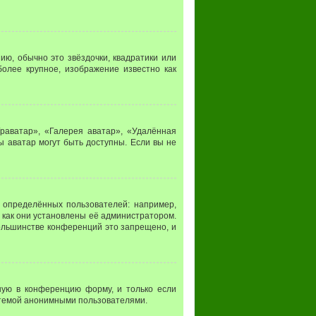
ию, обычно это звёздочки, квадратики или
более крупное, изображение известно как
раватар», «Галерея аватар», «Удалённая
ы аватар могут быть доступны. Если вы не
определённых пользователей: например,
 как они установлены её администратором.
ольшинстве конференций это запрещено, и
ную в конференцию форму, и только если
стемой анонимными пользователями.