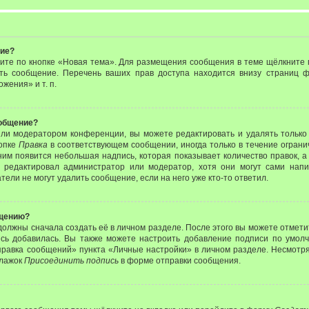
ние?
ите по кнопке «Новая тема». Для размещения сообщения в теме щёлкните п
ить сообщение. Перечень ваших прав доступа находится внизу страниц
жения» и т. п.
ообщение?
или модератором конференции, вы можете редактировать и удалять только
нопке
Правка
в соответствующем сообщении, иногда только в течение ограни
ним появится небольшая надпись, которая показывает количество правок, а
 редактировал администратор или модератор, хотя они могут сами нап
ели не могут удалить сообщение, если на него уже кто-то ответил.
бщению?
должны сначала создать её в личном разделе. После этого вы можете отмет
сь добавилась. Вы также можете настроить добавление подписи по умол
равка сообщений» пункта «Личные настройки» в личном разделе. Несмотря
флажок
Присоединить подпись
в форме отправки сообщения.