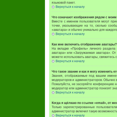
языковой пакет.
Вернуться к началу
Что означают изображения рядом с моим
Вместе с именем пользователя могут прис
точки, указывающие на то, сколько сооб
«аватара» и обычно уникально для каждого
Вернуться к началу
Как мне включить отображение аватары?
На вкладке «Профиль» личного раздела 
аватара» или «Загружаемая аватара». От 
можете использовать аватары, свяжитесь 
Вернуться к началу
Что такое звание и как я могу изменить ег
Звания, отображаемые под вашим имене
модераторов и администраторов. Обычно в
Пожалуйста, не засоряйте конференцию н
модератор или администратор понизят зна
Вернуться к началу
Когда я щёлкаю по ссылке «email», от м
Только зарегистрированные пользовател
администратор включил такую возможность
Вернуться к началу