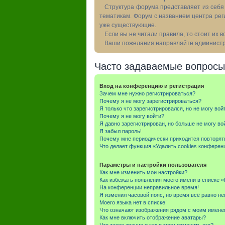
Структура форума представляет из себя 
тематикам. Форум с названием центра рег
уже существующие.
Если вы не читали правила, то стоит их 
Ваши пожелания направляйте администра
Часто задаваемые вопросы
Вход на конференцию и регистрация
Зачем мне нужно регистрироваться?
Почему я не могу зарегистрироваться?
Я только что зарегистрировался, но не могу вой
Почему я не могу войти?
Я давно зарегистрирован, но больше не могу во
Я забыл пароль!
Почему мне периодически приходится повторят
Что делает функция «Удалить cookies конферен
Параметры и настройки пользователя
Как мне изменить мои настройки?
Как избежать появления моего имени в списке 
На конференции неправильное время!
Я изменил часовой пояс, но время всё равно не
Моего языка нет в списке!
Что означают изображения рядом с моим имене
Как мне включить отображение аватары?