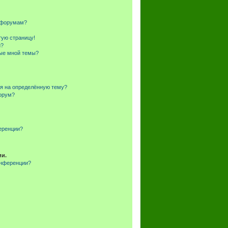
и форумам?
тую страницу!
и?
ные мной темы?
ся на определённую тему?
форум?
еренции?
ии.
онференции?