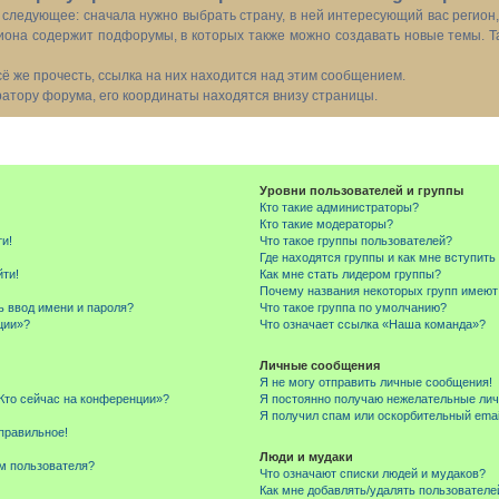
следующее: сначала нужно выбрать страну, в ней интересующий вас регион
иона содержит подфорумы, в которых также можно создавать новые темы. Т
всё же прочесть, ссылка на них находится над этим сообщением.
тору форума, его координаты находятся внизу страницы.
Уровни пользователей и группы
Кто такие администраторы?
Кто такие модераторы?
ти!
Что такое группы пользователей?
Где находятся группы и как мне вступить
йти!
Как мне стать лидером группы?
Почему названия некоторых групп имеют
ь ввод имени и пароля?
Что такое группа по умолчанию?
ции»?
Что означает ссылка «Наша команда»?
Личные сообщения
Я не могу отправить личные сообщения!
«Кто сейчас на конференции»?
Я постоянно получаю нежелательные ли
Я получил спам или оскорбительный email
правильное!
Люди и мудаки
м пользователя?
Что означают списки людей и мудаков?
Как мне добавлять/удалять пользователе