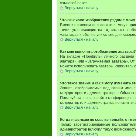
языковой пакет.
Вернуться к началу
Что означают изображения рядом с моим
Вместе с именем пользователя могут прис
точки, указывающие на то, сколько сооб
«аватара» и обычно уникально для каждого
Вернуться к началу
Как мне включить отображение аватары?
На вкладке «Профиль» личного раздела 
аватара» или «Загружаемая аватара». От 
можете использовать аватары, свяжитесь 
Вернуться к началу
Что такое звание и как я могу изменить ег
Звания, отображаемые под вашим имене
модераторов и администраторов. Обычно в
Пожалуйста, не засоряйте конференцию н
модератор или администратор понизят зна
Вернуться к началу
Когда я щёлкаю по ссылке «email», от м
Только зарегистрированные пользовател
администратор включил такую возможность
Вернуться к началу