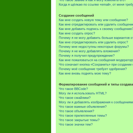
Что такое звание и как я могу изменить его?
Когда я щёлкаю по ссылке «email», от меня тре
Создание сообщений
Как мне создать новую тему или сообщение?
Как мне отредактировать или удалить сообщени
Как мне добавить подпись к своему сообщению
Как мне создать опрос?
Почему я не могу добавить больше вариантов о
Как мне отредактировать или удалить опрос?
Почему мне недоступны некоторые форумы?
Почему я не могу добавлять вложения?
Почему я получил предупреждение?
Как мне пожаловаться на сообщения модератор
Что означает кнопка «Сохранить» при создании
Почему моё сообщение требует одобрения?
Как мне вновь поднять мою тему?
Форматирование сообщений и типы создава
Что такое BBCode?
Могу ли я использовать HTML?
Что такое смайлики?
Могу ли я добавлять изображения к сообщения
Что такое важные объявления?
Что такое объявления?
Что такое прилепленные темы?
Что такое закрытые темы?
Что такое значки тем?