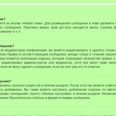
ние?
ите по кнопке «Новая тема». Для размещения сообщения в теме щёлкните п
ить сообщение. Перечень ваших прав доступа находится внизу страниц
жения» и т. п.
ообщение?
или модератором конференции, вы можете редактировать и удалять только
нопке
Правка
в соответствующем сообщении, иногда только в течение ограни
ним появится небольшая надпись, которая показывает количество правок, а
 редактировал администратор или модератор, хотя они могут сами нап
ели не могут удалить сообщение, если на него уже кто-то ответил.
бщению?
должны сначала создать её в личном разделе. После этого вы можете отмет
сь добавилась. Вы также можете настроить добавление подписи по умол
равка сообщений» пункта «Личные настройки» в личном разделе. Несмотря
флажок
Присоединить подпись
в форме отправки сообщения.