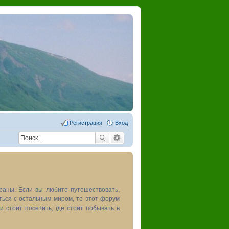
Регистрация
Вход
раны. Если вы любите путешествовать,
иться с остальным миром, то этот форум
и стоит посетить, где стоит побывать в