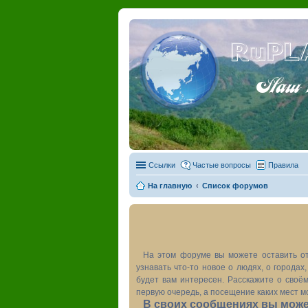
RuPL
Наш пу
Ссылки
Частые вопросы
Правила
На главную
Список форумов
На этом форуме вы можете оставить от
узнавать что-то новое о людях, о города
будет вам интересен. Расскажите о своём
первую очередь, а посещение каких мест м
В своих сообщениях вы может