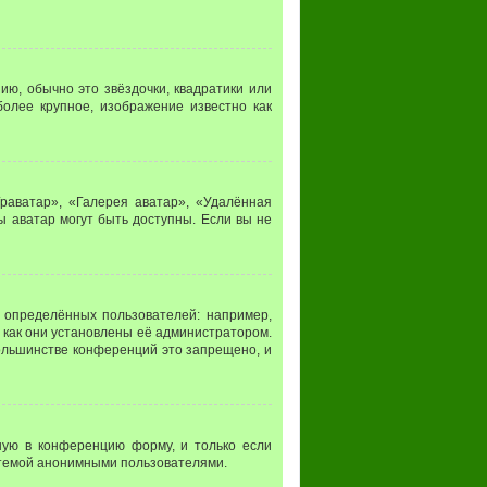
ию, обычно это звёздочки, квадратики или
более крупное, изображение известно как
раватар», «Галерея аватар», «Удалённая
ы аватар могут быть доступны. Если вы не
определённых пользователей: например,
 как они установлены её администратором.
ольшинстве конференций это запрещено, и
ную в конференцию форму, и только если
стемой анонимными пользователями.