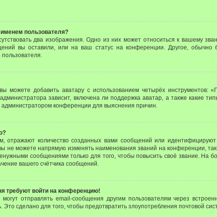
 именем пользователя?
утствовать два изображения. Одно из них может относиться к вашему зван
щений вы оставили, или на ваш статус на конференции. Другое, обычно 
 пользователя.
вы можете добавить аватару с использованием четырёх инструментов: «Г
администратора зависит, включена ли поддержка аватар, а также какие тип
с администратором конференции для выяснения причин.
о?
м, отражают количество созданных вами сообщений или идентифицируют 
ы не можете напрямую изменять наименования званий на конференции, так
енужными сообщениями только для того, чтобы повысить своё звание. На б
чение вашего счётчика сообщений.
еня требуют войти на конференцию!
и могут отправлять email-сообщения другим пользователям через встроен
. Это сделано для того, чтобы предотвратить злоупотребления почтовой си