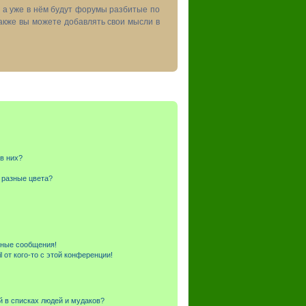
, а уже в нём будут форумы разбитые по
акже вы можете добавлять свои мысли в
 в них?
 разные цвета?
чные сообщения!
 от кого-то с этой конференции!
й в списках людей и мудаков?