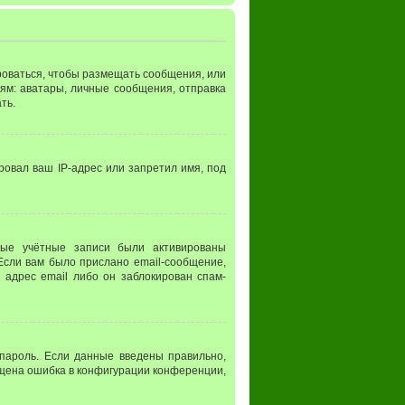
ироваться, чтобы размещать сообщения, или
ям: аватары, личные сообщения, отправка
ть.
ровал ваш IP-адрес или запретил имя, под
вые учётные записи были активированы
Если вам было прислано email-сообщение,
 адрес email либо он заблокирован спам-
 пароль. Если данные введены правильно,
пущена ошибка в конфигурации конференции,