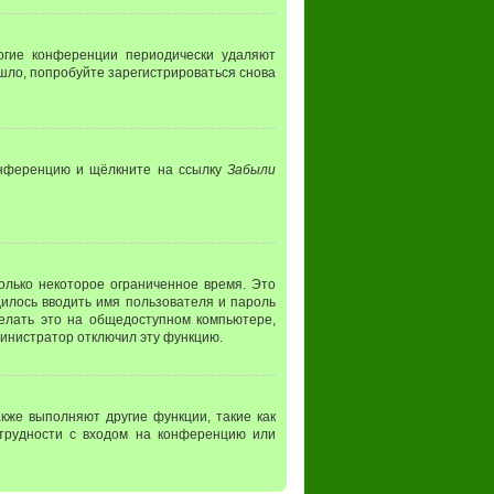
ногие конференции периодически удаляют
шло, попробуйте зарегистрироваться снова
конференцию и щёлкните на ссылку
Забыли
олько некоторое ограниченное время. Это
дилось вводить имя пользователя и пароль
елать это на общедоступном компьютере,
дминистратор отключил эту функцию.
кже выполняют другие функции, такие как
трудности с входом на конференцию или