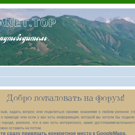
ANET.TOP
теводитель
Добро пожаловать на форум!
зыв, задать вопрос или поделиться своими знаниями о любом регионе ст
х, о природе или если у вас есть информация, которой вы хотели бы подел
 городе, регионе, что в них есть интересного, какие достопримечательност
ожно оставить на потом.
е сразу привязать конкретное место к GoogleMaps.