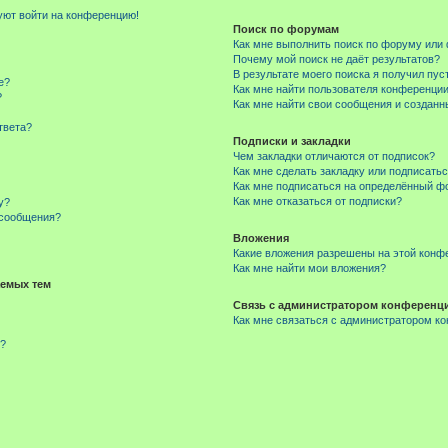
буют войти на конференцию!
Поиск по форумам
Как мне выполнить поиск по форуму ил
Почему мой поиск не даёт результатов?
В результате моего поиска я получил пус
е?
Как мне найти пользователя конференци
?
Как мне найти свои сообщения и создан
твета?
Подписки и закладки
Чем закладки отличаются от подписок?
Как мне сделать закладку или подписать
Как мне подписаться на определённый 
Как мне отказаться от подписки?
у?
 сообщения?
Вложения
Какие вложения разрешены на этой конф
Как мне найти мои вложения?
емых тем
Связь с администратором конференц
Как мне связаться с администратором к
м?