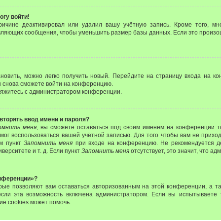
огу войти!
ричине деактивировал или удалил вашу учётную запись. Кроме того, м
вляющих сообщения, чтобы уменьшить размер базы данных. Если это произо
ановить, можно легко получить новый. Перейдите на страницу входа на 
вы снова сможете войти на конференцию.
свяжитесь с администратором конференции.
вторять ввод имени и пароля?
омнить меня
, вы сможете оставаться под своим именем на конференции т
 смог воспользоваться вашей учётной записью. Для того чтобы вам не прихо
ом пункт
Запомнить меня
при входе на конференцию. Не рекомендуется д
верситете и т. д. Если пункт
Запомнить меня
отсутствует, это значит, что а
онференции»?
орые позволяют вам оставаться авторизованным на этой конференции, а та
если эта возможность включена администратором. Если вы испытываете 
ие cookies может помочь.