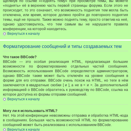
Щёлкнув по ссылке «Поднять тему» при просмотре темы, вы можете
«поднять» её в верхнюю часть первой страницы форума. Если этого не
происходит, то это означает, что возможность поднятия тем могла быть
отключена, или время, которое должно пройти до повторного поднятия
темы, ещё не прошло. Также можно поднять тему, просто ответив на неё,
однако удостоверьтесь, что тем самым вы не нарушаете правила
конференции, на которой находитесь.
Вернуться к началу
Форматирование сообщений и типы создаваемых тем
Что такое BBCode?
BBCode — это особая реализация HTML, предлагающая большие
возможности по форматированию отдельных частей сообщения.
Возможность использования BBCode определяется администратором,
однако BBCode также может быть отключён на уровне сообщения в
форме для его отправки. BBCode очень похож на HTML, но теги в нём
заключаются в квадратные скобки [ и ], а не в < и >. За дополнительной
информацией о BBCode обратитесь к руководству по BBCode, ссылка на
которое доступна из формы отправки сообщений.
Вернуться к началу
Могу ли я использовать HTML?
Нет. На этой конференции невозможны отправка и обработка HTML-кода
в сообщениях. Большая часть возможностей HTML по форматированию
сообщений может быть реализована с использованием BBCode.
Вернуться к началу