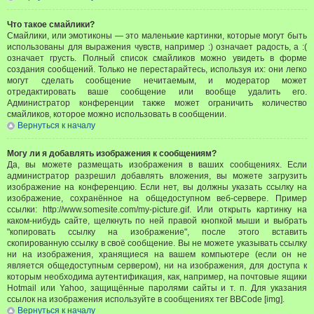
Что такое смайлики?
Смайлики, или эмотиконы — это маленькие картинки, которые могут быть
использованы для выражения чувств, например :) означает радость, а :(
означает грусть. Полный список смайликов можно увидеть в форме
создания сообщений. Только не перестарайтесь, используя их: они легко
могут сделать сообщение нечитаемым, и модератор может
отредактировать ваше сообщение или вообще удалить его.
Администратор конференции также может ограничить количество
смайликов, которое можно использовать в сообщении.
Вернуться к началу
Могу ли я добавлять изображения к сообщениям?
Да, вы можете размещать изображения в ваших сообщениях. Если
администратор разрешил добавлять вложения, вы можете загрузить
изображение на конференцию. Если нет, вы должны указать ссылку на
изображение, сохранённое на общедоступном веб-сервере. Пример
ссылки: http://www.somesite.com/my-picture.gif. Или открыть картинку на
каком-нибудь сайте, щелкнуть по ней правой кнопкой мыши и выбрать
"копировать ссылку на изображение", после этого вставить
скопированную ссылку в своё сообщение. Вы не можете указывать ссылку
ни на изображения, хранящиеся на вашем компьютере (если он не
является общедоступным сервером), ни на изображения, для доступа к
которым необходима аутентификация, как, например, на почтовые ящики
Hotmail или Yahoo, защищённые паролями сайты и т. п. Для указания
ссылок на изображения используйте в сообщениях тег BBCode [img].
Вернуться к началу