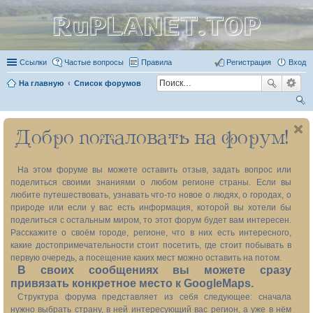
RuPLANET.TOP
Ссылки
Частые вопросы
Правила
Регистрация
Вход
На главную
Список форумов
ои
Добро пожаловать на форум!
ск
На этом форуме вы можете оставить отзыв, задать вопрос или
поделиться своими знаниями о любом регионе страны. Если вы
любите путешествовать, узнавать что-то новое о людях, о городах, о
природе или если у вас есть информация, которой вы хотели бы
поделиться с остальным миром, то этот форум будет вам интересен.
Расскажите о своём городе, регионе, что в них есть интересного,
какие достопримечательности стоит посетить, где стоит побывать в
первую очередь, а посещение каких мест можно оставить на потом.
В своих сообщениях вы можете сразу
привязать конкретное место к GoogleMaps.
Структура форума представляет из себя следующее: сначала
нужно выбрать страну, в ней интересующий вас регион, а уже в нём