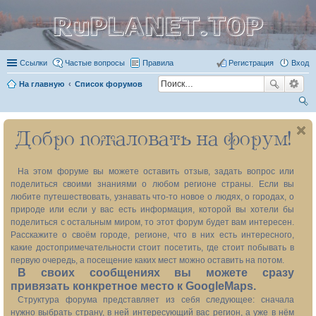
RuPLANET.TOP
Ссылки
Частые вопросы
Правила
Регистрация
Вход
На главную
Список форумов
ои
Добро пожаловать на форум!
ск
На этом форуме вы можете оставить отзыв, задать вопрос или
поделиться своими знаниями о любом регионе страны. Если вы
любите путешествовать, узнавать что-то новое о людях, о городах, о
природе или если у вас есть информация, которой вы хотели бы
поделиться с остальным миром, то этот форум будет вам интересен.
Расскажите о своём городе, регионе, что в них есть интересного,
какие достопримечательности стоит посетить, где стоит побывать в
первую очередь, а посещение каких мест можно оставить на потом.
В своих сообщениях вы можете сразу
привязать конкретное место к GoogleMaps.
Структура форума представляет из себя следующее: сначала
нужно выбрать страну, в ней интересующий вас регион, а уже в нём