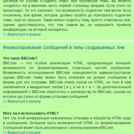
Щёлкнув по ссылке «Поднять тему» при просмотре темы, вы можете
«поднять» её в верхнюю часть первой страницы форума. Если этого не
происходит, то это означает, что возможность поднятия тем могла быть
отключена, или время, которое должно пройти до повторного поднятия
темы, ещё не прошло. Также можно поднять тему, просто ответив на неё,
однако удостоверьтесь, что тем самым вы не нарушаете правила
конференции, на которой находитесь.
Вернуться к началу
Форматирование сообщений и типы создаваемых тем
Что такое BBCode?
BBCode — это особая реализация HTML, предлагающая большие
возможности по форматированию отдельных частей сообщения.
Возможность использования BBCode определяется администратором,
однако BBCode также может быть отключён на уровне сообщения в
форме для его отправки. BBCode очень похож на HTML, но теги в нём
заключаются в квадратные скобки [ и ], а не в < и >. За дополнительной
информацией о BBCode обратитесь к руководству по BBCode, ссылка на
которое доступна из формы отправки сообщений.
Вернуться к началу
Могу ли я использовать HTML?
Нет. На этой конференции невозможны отправка и обработка HTML-кода
в сообщениях. Большая часть возможностей HTML по форматированию
сообщений может быть реализована с использованием BBCode.
Вернуться к началу