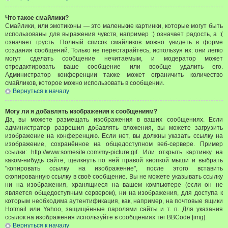
Что такое смайлики?
Смайлики, или эмотиконы — это маленькие картинки, которые могут быть
использованы для выражения чувств, например :) означает радость, а :(
означает грусть. Полный список смайликов можно увидеть в форме
создания сообщений. Только не перестарайтесь, используя их: они легко
могут сделать сообщение нечитаемым, и модератор может
отредактировать ваше сообщение или вообще удалить его.
Администратор конференции также может ограничить количество
смайликов, которое можно использовать в сообщении.
Вернуться к началу
Могу ли я добавлять изображения к сообщениям?
Да, вы можете размещать изображения в ваших сообщениях. Если
администратор разрешил добавлять вложения, вы можете загрузить
изображение на конференцию. Если нет, вы должны указать ссылку на
изображение, сохранённое на общедоступном веб-сервере. Пример
ссылки: http://www.somesite.com/my-picture.gif. Или открыть картинку на
каком-нибудь сайте, щелкнуть по ней правой кнопкой мыши и выбрать
"копировать ссылку на изображение", после этого вставить
скопированную ссылку в своё сообщение. Вы не можете указывать ссылку
ни на изображения, хранящиеся на вашем компьютере (если он не
является общедоступным сервером), ни на изображения, для доступа к
которым необходима аутентификация, как, например, на почтовые ящики
Hotmail или Yahoo, защищённые паролями сайты и т. п. Для указания
ссылок на изображения используйте в сообщениях тег BBCode [img].
Вернуться к началу