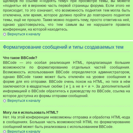
Щёлкнув по ссылке «Поднять тему» при просмотре темы, вы можете
«поднять» её в верхнюю часть первой страницы форума. Если этого не
происходит, то это означает, что возможность поднятия тем могла быть
отключена, или время, которое должно пройти до повторного поднятия
темы, ещё не прошло. Также можно поднять тему, просто ответив на неё,
однако удостоверьтесь, что тем самым вы не нарушаете правила
конференции, на которой находитесь.
Вернуться к началу
Форматирование сообщений и типы создаваемых тем
Что такое BBCode?
BBCode — это особая реализация HTML, предлагающая большие
возможности по форматированию отдельных частей сообщения.
Возможность использования BBCode определяется администратором,
однако BBCode также может быть отключён на уровне сообщения в
форме для его отправки. BBCode очень похож на HTML, но теги в нём
заключаются в квадратные скобки [ и ], а не в < и >. За дополнительной
информацией о BBCode обратитесь к руководству по BBCode, ссылка на
которое доступна из формы отправки сообщений.
Вернуться к началу
Могу ли я использовать HTML?
Нет. На этой конференции невозможны отправка и обработка HTML-кода
в сообщениях. Большая часть возможностей HTML по форматированию
сообщений может быть реализована с использованием BBCode.
Вернуться к началу