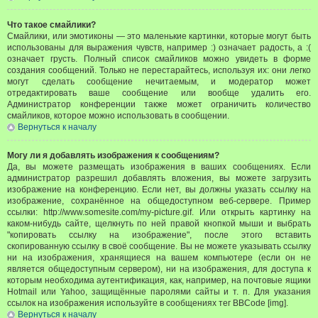
Что такое смайлики?
Смайлики, или эмотиконы — это маленькие картинки, которые могут быть
использованы для выражения чувств, например :) означает радость, а :(
означает грусть. Полный список смайликов можно увидеть в форме
создания сообщений. Только не перестарайтесь, используя их: они легко
могут сделать сообщение нечитаемым, и модератор может
отредактировать ваше сообщение или вообще удалить его.
Администратор конференции также может ограничить количество
смайликов, которое можно использовать в сообщении.
Вернуться к началу
Могу ли я добавлять изображения к сообщениям?
Да, вы можете размещать изображения в ваших сообщениях. Если
администратор разрешил добавлять вложения, вы можете загрузить
изображение на конференцию. Если нет, вы должны указать ссылку на
изображение, сохранённое на общедоступном веб-сервере. Пример
ссылки: http://www.somesite.com/my-picture.gif. Или открыть картинку на
каком-нибудь сайте, щелкнуть по ней правой кнопкой мыши и выбрать
"копировать ссылку на изображение", после этого вставить
скопированную ссылку в своё сообщение. Вы не можете указывать ссылку
ни на изображения, хранящиеся на вашем компьютере (если он не
является общедоступным сервером), ни на изображения, для доступа к
которым необходима аутентификация, как, например, на почтовые ящики
Hotmail или Yahoo, защищённые паролями сайты и т. п. Для указания
ссылок на изображения используйте в сообщениях тег BBCode [img].
Вернуться к началу