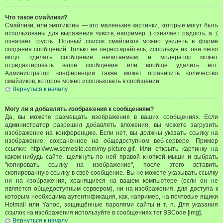
Что такое смайлики?
Смайлики, или эмотиконы — это маленькие картинки, которые могут быть
использованы для выражения чувств, например :) означает радость, а :(
означает грусть. Полный список смайликов можно увидеть в форме
создания сообщений. Только не перестарайтесь, используя их: они легко
могут сделать сообщение нечитаемым, и модератор может
отредактировать ваше сообщение или вообще удалить его.
Администратор конференции также может ограничить количество
смайликов, которое можно использовать в сообщении.
Вернуться к началу
Могу ли я добавлять изображения к сообщениям?
Да, вы можете размещать изображения в ваших сообщениях. Если
администратор разрешил добавлять вложения, вы можете загрузить
изображение на конференцию. Если нет, вы должны указать ссылку на
изображение, сохранённое на общедоступном веб-сервере. Пример
ссылки: http://www.somesite.com/my-picture.gif. Или открыть картинку на
каком-нибудь сайте, щелкнуть по ней правой кнопкой мыши и выбрать
"копировать ссылку на изображение", после этого вставить
скопированную ссылку в своё сообщение. Вы не можете указывать ссылку
ни на изображения, хранящиеся на вашем компьютере (если он не
является общедоступным сервером), ни на изображения, для доступа к
которым необходима аутентификация, как, например, на почтовые ящики
Hotmail или Yahoo, защищённые паролями сайты и т. п. Для указания
ссылок на изображения используйте в сообщениях тег BBCode [img].
Вернуться к началу