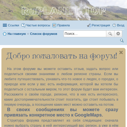
RuPLANET.TOP
Ссылки
Частые вопросы
Правила
Регистрация
Вход
На главную
Список форумов
ои
Добро пожаловать на форум!
ск
На этом форуме вы можете оставить отзыв, задать вопрос или
поделиться своими знаниями о любом регионе страны. Если вы
любите путешествовать, узнавать что-то новое о людях, о городах, о
природе или если у вас есть информация, которой вы хотели бы
поделиться с остальным миром, то этот форум будет вам интересен.
Расскажите о своём городе, регионе, что в них есть интересного,
какие достопримечательности стоит посетить, где стоит побывать в
первую очередь, а посещение каких мест можно оставить на потом.
В своих сообщениях вы можете сразу
привязать конкретное место к GoogleMaps.
Структура форума представляет из себя следующее: сначала
нужно выбрать страну, в ней интересующий вас регион, а уже в нём