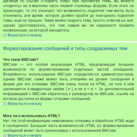
Щёлкнув по ссылке «Поднять тему» при просмотре темы, вы можете
«поднять» её в верхнюю часть первой страницы форума. Если этого не
происходит, то это означает, что возможность поднятия тем могла быть
отключена, или время, которое должно пройти до повторного поднятия
темы, ещё не прошло. Также можно поднять тему, просто ответив на неё,
однако удостоверьтесь, что тем самым вы не нарушаете правила
конференции, на которой находитесь.
Вернуться к началу
Форматирование сообщений и типы создаваемых тем
Что такое BBCode?
BBCode — это особая реализация HTML, предлагающая большие
возможности по форматированию отдельных частей сообщения.
Возможность использования BBCode определяется администратором,
однако BBCode также может быть отключён на уровне сообщения в
форме для его отправки. BBCode очень похож на HTML, но теги в нём
заключаются в квадратные скобки [ и ], а не в < и >. За дополнительной
информацией о BBCode обратитесь к руководству по BBCode, ссылка на
которое доступна из формы отправки сообщений.
Вернуться к началу
Могу ли я использовать HTML?
Нет. На этой конференции невозможны отправка и обработка HTML-кода
в сообщениях. Большая часть возможностей HTML по форматированию
сообщений может быть реализована с использованием BBCode.
Вернуться к началу