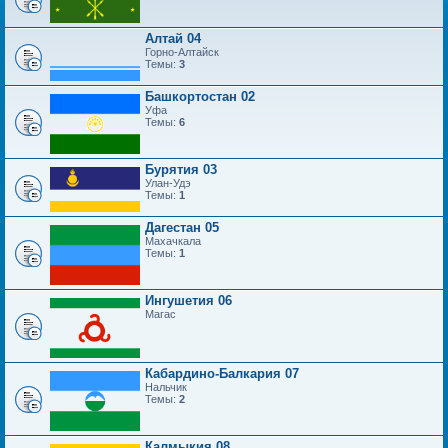
Алтай 04
Горно-Алтайск
Темы:
3
Башкортостан 02
Уфа
Темы:
6
Бурятия 03
Улан-Удэ
Темы:
1
Дагестан 05
Махачкала
Темы:
1
Ингушетия 06
Магас
Кабардино-Балкария 07
Нальчик
Темы:
2
Калмыкия 08