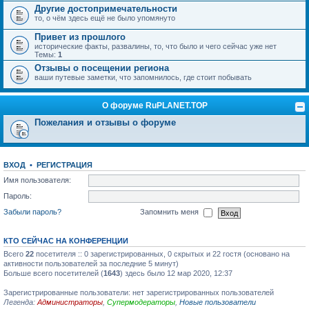
Другие достопримечательности
то, о чём здесь ещё не было упомянуто
Привет из прошлого
исторические факты, развалины, то, что было и чего сейчас уже нет
Темы:
1
Отзывы о посещении региона
ваши путевые заметки, что запомнилось, где стоит побывать
О форуме RuPLANET.TOP
Пожелания и отзывы о форуме
ВХОД
•
РЕГИСТРАЦИЯ
Имя пользователя:
Пароль:
Забыли пароль?
Запомнить меня
КТО СЕЙЧАС НА КОНФЕРЕНЦИИ
Всего
22
посетителя :: 0 зарегистрированных, 0 скрытых и 22 гостя (основано на
активности пользователей за последние 5 минут)
Больше всего посетителей (
1643
) здесь было 12 мар 2020, 12:37
Зарегистрированные пользователи: нет зарегистрированных пользователей
Легенда:
Администраторы
,
Супермодераторы
,
Новые пользователи