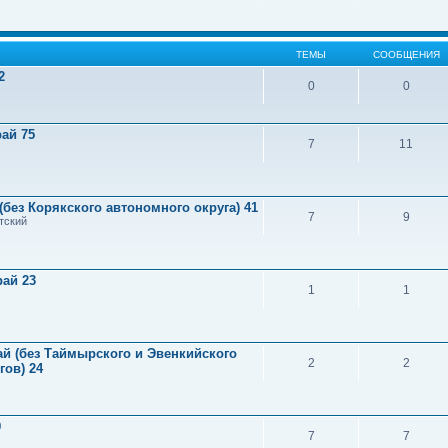
ТЕМЫ
СООБЩЕНИЯ
2
0
0
ай 75
7
11
(без Корякского автономного округа) 41
7
9
тский
рай 23
1
1
й (без Таймырского и Эвенкийского
2
2
ов) 24
9
7
7