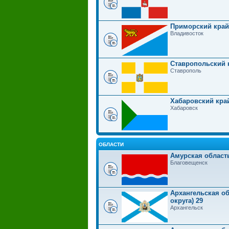
Приморский край
Владивосток
Ставропольский 
Ставрополь
Хабаровский кра
Хабаровск
ОБЛАСТИ
Амурская област
Благовещенск
Архангельская об
округа) 29
Архангельск