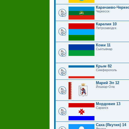
Карачаево-Черкес
Черкесск
Карелия 10
Петрозаводск
Коми 11
Сыктывкар
Крым 82
Симферополь
Марий Эл 12
Йошкар-Ола
Мордовия 13
Саранск
Саха (Якутия) 14
Якутск