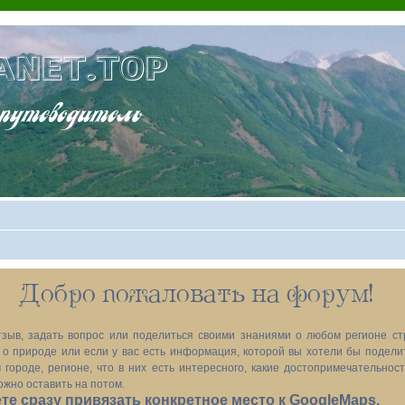
ANET.TOP
теводитель
Добро пожаловать на форум!
зыв, задать вопрос или поделиться своими знаниями о любом регионе ст
х, о природе или если у вас есть информация, которой вы хотели бы подел
 городе, регионе, что в них есть интересного, какие достопримечательност
ожно оставить на потом.
е сразу привязать конкретное место к GoogleMaps.