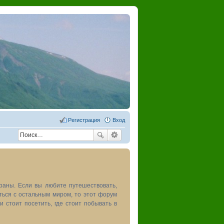
Регистрация
Вход
раны. Если вы любите путешествовать,
иться с остальным миром, то этот форум
и стоит посетить, где стоит побывать в