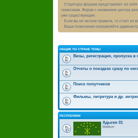
Структура форума представляет из себя 
тематикам. Форум с названием центра рег
уже существующие.
Если вы не читали правила, то стоит их 
Ваши пожелания направляйте администра
ОБЩИЕ ПО СТРАНЕ ТЕМЫ
Визы, регистрация, пропуска в
Отчеты о поездках сразу по не
Поиск попутчиков
Фильмы, литретура и др. интр
РЕСПУБЛИКИ
Адыгея 01
Майкоп