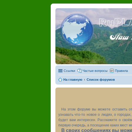
RuPL
Наш пу
Ссылки
Частые вопросы
Правила
На главную
Список форумов
На этом форуме вы можете оставить от
узнавать что-то новое о людях, о города
будет вам интересен. Расскажите о своём
первую очередь, а посещение каких мест м
В своих сообщениях вы может