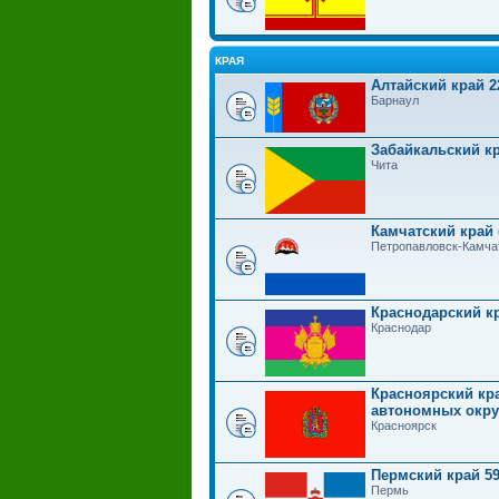
КРАЯ
Алтайский край 2
Барнаул
Забайкальский кр
Чита
Камчатский край 
Петропавловск-Камча
Краснодарский к
Краснодар
Красноярский кра
автономных округ
Красноярск
Пермский край 5
Пермь