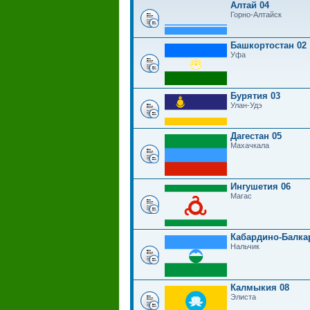
Алтай 04
Горно-Алтайск
Башкортостан 02
Уфа
Бурятия 03
Улан-Удэ
Дагестан 05
Махачкала
Ингушетия 06
Магас
Кабардино-Балка
Нальчик
Калмыкия 08
Элиста