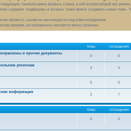
следующее: сначала нужно выбрать страну, в ней интересующий вас регион
иона содержит подфорумы, в которых также можно создавать новые темы. Т
всё же прочесть, ссылка на них находится над этим сообщением.
тору форума, его координаты находятся внизу страницы.
ТЕМЫ
СООБЩЕНИЯ
 погранзоны и прочие документы
0
0
скольким регионам
3
4
0
0
есная информация
3
7
ТЕМЫ
СООБЩЕНИЯ
0
0