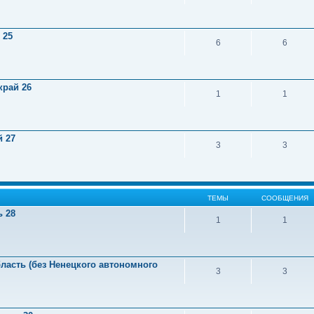
 25
6
6
край 26
1
1
й 27
3
3
ТЕМЫ
СООБЩЕНИЯ
ь 28
1
1
ласть (без Ненецкого автономного
3
3