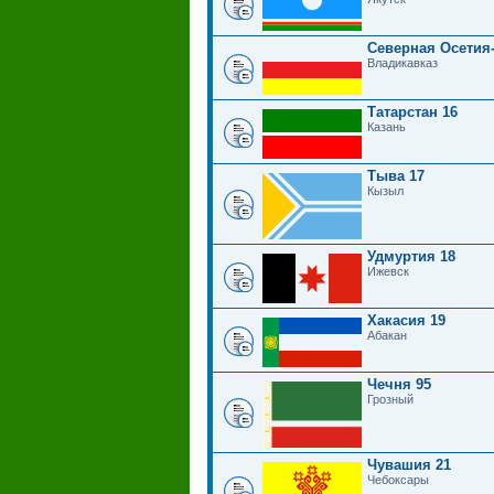
Северная Осетия
Владикавказ
Татарстан 16
Казань
Тыва 17
Кызыл
Удмуртия 18
Ижевск
Хакасия 19
Абакан
Чечня 95
Грозный
Чувашия 21
Чебоксары