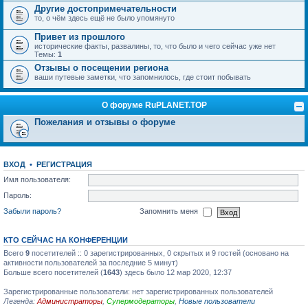
Другие достопримечательности
то, о чём здесь ещё не было упомянуто
Привет из прошлого
исторические факты, развалины, то, что было и чего сейчас уже нет
Темы:
1
Отзывы о посещении региона
ваши путевые заметки, что запомнилось, где стоит побывать
О форуме RuPLANET.TOP
Пожелания и отзывы о форуме
ВХОД
•
РЕГИСТРАЦИЯ
Имя пользователя:
Пароль:
Забыли пароль?
Запомнить меня
КТО СЕЙЧАС НА КОНФЕРЕНЦИИ
Всего
9
посетителей :: 0 зарегистрированных, 0 скрытых и 9 гостей (основано на
активности пользователей за последние 5 минут)
Больше всего посетителей (
1643
) здесь было 12 мар 2020, 12:37
Зарегистрированные пользователи: нет зарегистрированных пользователей
Легенда:
Администраторы
,
Супермодераторы
,
Новые пользователи