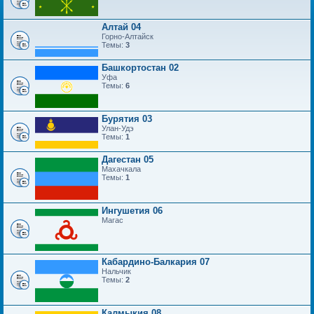
Алтай 04
Горно-Алтайск
Темы:
3
Башкортостан 02
Уфа
Темы:
6
Бурятия 03
Улан-Удэ
Темы:
1
Дагестан 05
Махачкала
Темы:
1
Ингушетия 06
Магас
Кабардино-Балкария 07
Нальчик
Темы:
2
Калмыкия 08