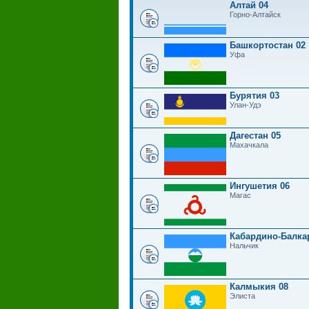
Алтай 04
Горно-Алтайск
Башкортостан 02
Уфа
Бурятия 03
Улан-Удэ
Дагестан 05
Махачкала
Ингушетия 06
Магас
Кабардино-Балка
Нальчик
Калмыкия 08
Элиста