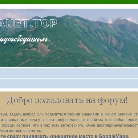
ANET.TOP
теводитель
Добро пожаловать на форум!
зыв, задать вопрос или поделиться своими знаниями о любом регионе ст
х, о природе или если у вас есть информация, которой вы хотели бы подел
 городе, регионе, что в них есть интересного, какие достопримечательност
ожно оставить на потом.
е сразу привязать конкретное место к GoogleMaps.