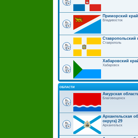
Приморский край
Владивосток
Ставропольский 
Ставрополь
Хабаровский кра
Хабаровск
ОБЛАСТИ
Амурская област
Благовещенск
Архангельская об
округа) 29
Архангельск