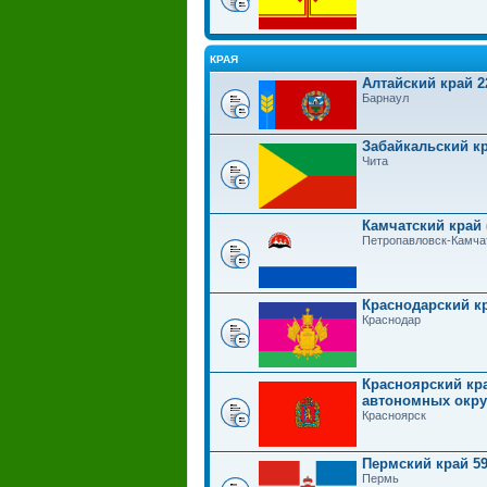
КРАЯ
Алтайский край 2
Барнаул
Забайкальский кр
Чита
Камчатский край 
Петропавловск-Камча
Краснодарский к
Краснодар
Красноярский кра
автономных округ
Красноярск
Пермский край 5
Пермь