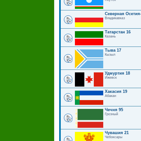
Северная Осетия
Владикавказ
Татарстан 16
Казань
Тыва 17
Кызыл
Удмуртия 18
Ижевск
Хакасия 19
Абакан
Чечня 95
Грозный
Чувашия 21
Чебоксары