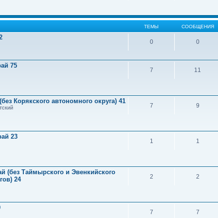
ТЕМЫ
СООБЩЕНИЯ
2
0
0
ай 75
7
11
(без Корякского автономного округа) 41
7
9
тский
рай 23
1
1
й (без Таймырского и Эвенкийского
2
2
ов) 24
9
7
7