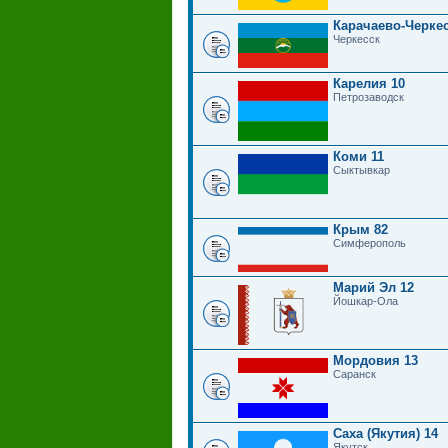
Карачаево-Черкес
Черкесск
Карелия 10
Петрозаводск
Коми 11
Сыктывкар
Крым 82
Симферополь
Марий Эл 12
Йошкар-Ола
Мордовия 13
Саранск
Саха (Якутия) 14
Якутск