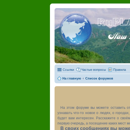
RuPL
Наш пу
Ссылки
Частые вопросы
Правила
На главную
Список форумов
На этом форуме вы можете оставить от
узнавать что-то новое о людях, о города
будет вам интересен. Расскажите о своём
первую очередь, а посещение каких мест м
В своих сообщениях вы может