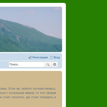
Регистрация
Вход
раны. Если вы любите путешествовать,
иться с остальным миром, то этот форум
и стоит посетить, где стоит побывать в