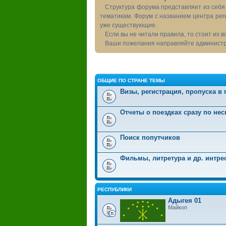
Структура форума представляет из себя 
тематикам. Форум с названием центра рег
уже существующие.
Если вы не читали правила, то стоит их 
Ваши пожелания направляйте администра
ОБЩИЕ ПО СТРАНЕ ТЕМЫ
Визы, регистрация, пропуска в
Отчеты о поездках сразу по не
Поиск попутчиков
Фильмы, литретура и др. интр
РЕСПУБЛИКИ
Адыгея 01
Майкоп