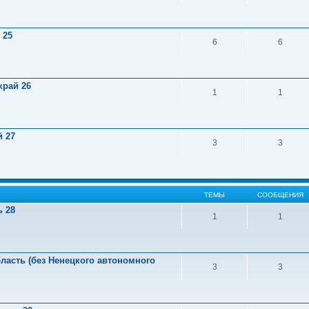
 25
6
6
край 26
1
1
й 27
3
3
ТЕМЫ
СООБЩЕНИЯ
ь 28
1
1
ласть (без Ненецкого автономного
3
3