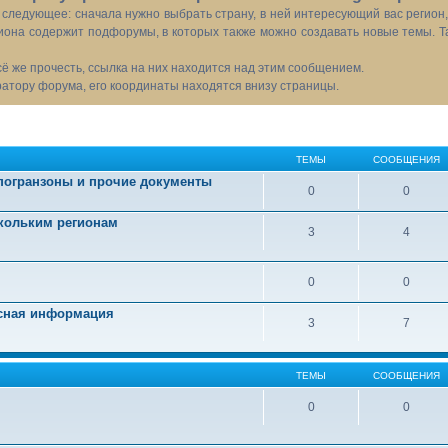
следующее: сначала нужно выбрать страну, в ней интересующий вас регион
иона содержит подфорумы, в которых также можно создавать новые темы. Т
всё же прочесть, ссылка на них находится над этим сообщением.
тору форума, его координаты находятся внизу страницы.
ТЕМЫ
СООБЩЕНИЯ
 погранзоны и прочие документы
0
0
скольким регионам
3
4
0
0
есная информация
3
7
ТЕМЫ
СООБЩЕНИЯ
0
0