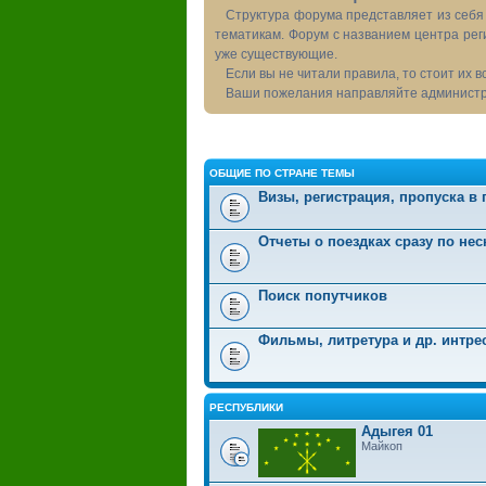
Структура форума представляет из себя 
тематикам. Форум с названием центра рег
уже существующие.
Если вы не читали правила, то стоит их 
Ваши пожелания направляйте администра
ОБЩИЕ ПО СТРАНЕ ТЕМЫ
Визы, регистрация, пропуска в
Отчеты о поездках сразу по не
Поиск попутчиков
Фильмы, литретура и др. интр
РЕСПУБЛИКИ
Адыгея 01
Майкоп