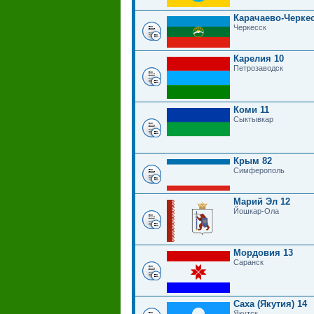
Карачаево-Черкес
Черкесск
Карелия 10
Петрозаводск
Коми 11
Сыктывкар
Крым 82
Симферополь
Марий Эл 12
Йошкар-Ола
Мордовия 13
Саранск
Саха (Якутия) 14
Якутск