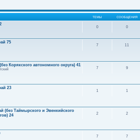
ТЕМЫ
СООБЩЕНИЯ
2
0
0
ай 75
7
11
(без Корякского автономного округа) 41
7
9
тский
рай 23
1
1
й (без Таймырского и Эвенкийского
2
2
ов) 24
9
7
7