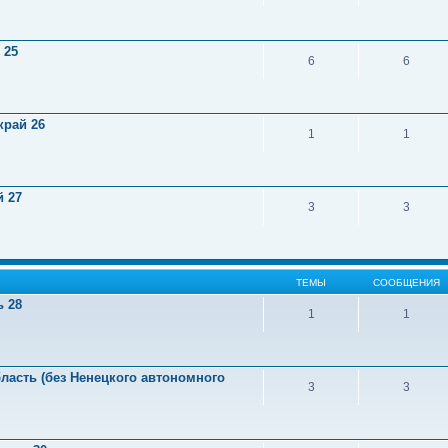
 25
6
6
край 26
1
1
й 27
3
3
ТЕМЫ
СООБЩЕНИЯ
ь 28
1
1
ласть (без Ненецкого автономного
3
3