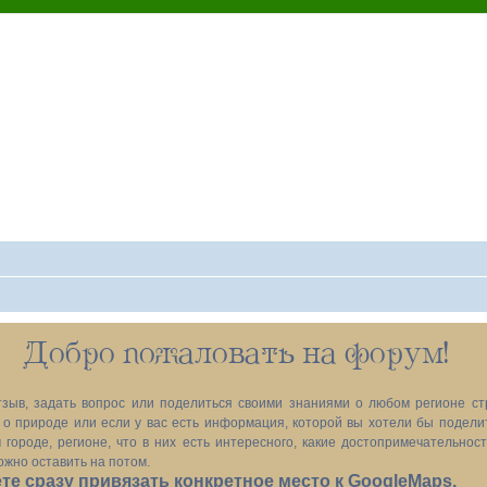
ANET.TOP
теводитель
Добро пожаловать на форум!
зыв, задать вопрос или поделиться своими знаниями о любом регионе ст
х, о природе или если у вас есть информация, которой вы хотели бы подел
 городе, регионе, что в них есть интересного, какие достопримечательност
ожно оставить на потом.
е сразу привязать конкретное место к GoogleMaps.