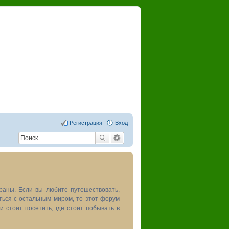
Регистрация
Вход
раны. Если вы любите путешествовать,
иться с остальным миром, то этот форум
и стоит посетить, где стоит побывать в