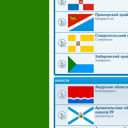
Приморский край
Владивосток
Ставропольский 
Ставрополь
Хабаровский кра
Хабаровск
ОБЛАСТИ
Амурская област
Благовещенск
Архангельская об
округа) 29
Архангельск