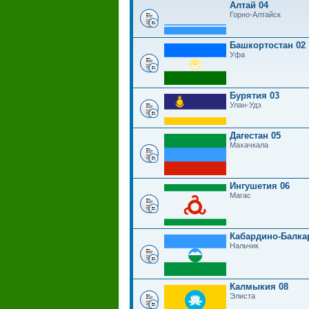
Алтай 04
Горно-Алтайск
Башкортостан 02
Уфа
Бурятия 03
Улан-Удэ
Дагестан 05
Махачкала
Ингушетия 06
Магас
Кабардино-Балка
Нальчик
Калмыкия 08
Элиста