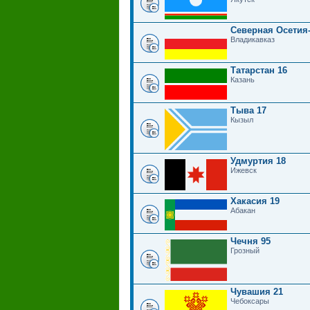
Северная Осетия
Владикавказ
Татарстан 16
Казань
Тыва 17
Кызыл
Удмуртия 18
Ижевск
Хакасия 19
Абакан
Чечня 95
Грозный
Чувашия 21
Чебоксары