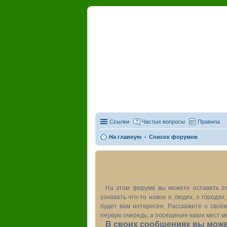
RuPL
Наш пу
Ссылки
Частые вопросы
Правила
На главную
Список форумов
На этом форуме вы можете оставить от
узнавать что-то новое о людях, о города
будет вам интересен. Расскажите о своём
первую очередь, а посещение каких мест м
В своих сообщениях вы может