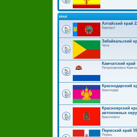
КРАЯ
Алтайский край 2
Барнаул
Забайкальский кр
Чита
Камчатский край 
Петропавловск-Камча
Краснодарский к
Краснодар
Красноярский кра
автономных округ
Красноярск
Пермский край 5
Пермь