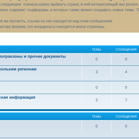
следующее: сначала нужно выбрать страну, в ней интересующий вас регион
иона содержит подфорумы, в которых также можно создавать новые темы. Т
всё же прочесть, ссылка на них находится над этим сообщением.
тору форума, его координаты находятся внизу страницы.
ТЕМЫ
СООБЩЕНИЯ
 погранзоны и прочие документы
0
0
скольким регионам
3
4
0
0
есная информация
3
7
ТЕМЫ
СООБЩЕНИЯ
0
0