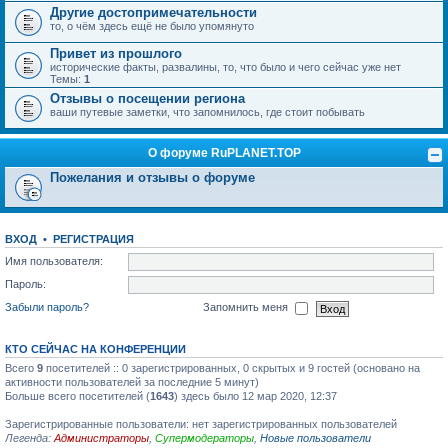
Другие достопримечательности
то, о чём здесь ещё не было упомянуто
Привет из прошлого
исторические факты, развалины, то, что было и чего сейчас уже нет
Темы:
1
Отзывы о посещении региона
ваши путевые заметки, что запомнилось, где стоит побывать
О форуме RuPLANET.TOP
Пожелания и отзывы о форуме
ВХОД
•
РЕГИСТРАЦИЯ
Имя пользователя:
Пароль:
Забыли пароль?
Запомнить меня
КТО СЕЙЧАС НА КОНФЕРЕНЦИИ
Всего
9
посетителей :: 0 зарегистрированных, 0 скрытых и 9 гостей (основано на
активности пользователей за последние 5 минут)
Больше всего посетителей (
1643
) здесь было 12 мар 2020, 12:37
Зарегистрированные пользователи: нет зарегистрированных пользователей
Легенда:
Администраторы
,
Супермодераторы
,
Новые пользователи