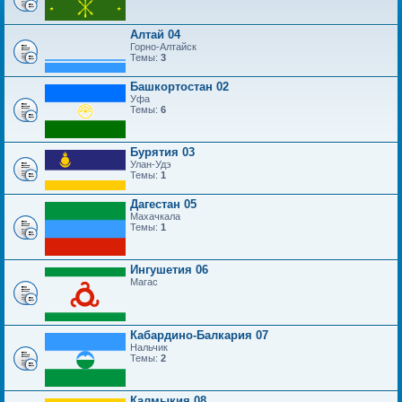
Алтай 04
Горно-Алтайск
Темы:
3
Башкортостан 02
Уфа
Темы:
6
Бурятия 03
Улан-Удэ
Темы:
1
Дагестан 05
Махачкала
Темы:
1
Ингушетия 06
Магас
Кабардино-Балкария 07
Нальчик
Темы:
2
Калмыкия 08