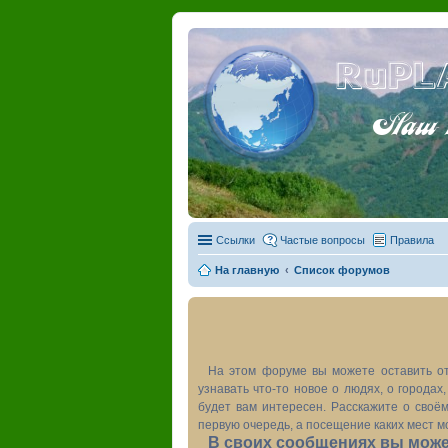
RuPL
Наш пу
Ссылки
Частые вопросы
Правила
На главную
Список форумов
На этом форуме вы можете оставить от
узнавать что-то новое о людях, о города
будет вам интересен. Расскажите о своём
первую очередь, а посещение каких мест м
В своих сообщениях вы может