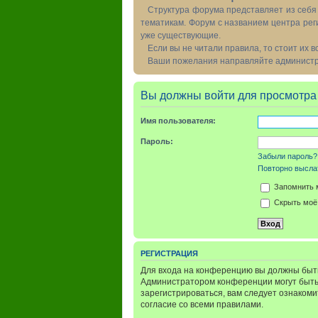
Структура форума представляет из себя 
тематикам. Форум с названием центра рег
уже существующие.
Если вы не читали правила, то стоит их 
Ваши пожелания направляйте администра
Вы должны войти для просмотра
Имя пользователя:
Пароль:
Забыли пароль?
Повторно выслат
Запомнить 
Скрыть моё 
РЕГИСТРАЦИЯ
Для входа на конференцию вы должны быть
Администратором конференции могут быть
зарегистрироваться, вам следует ознаком
согласие со всеми правилами.