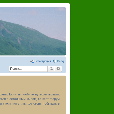
Регистрация
Вход
раны. Если вы любите путешествовать,
иться с остальным миром, то этот форум
и стоит посетить, где стоит побывать в