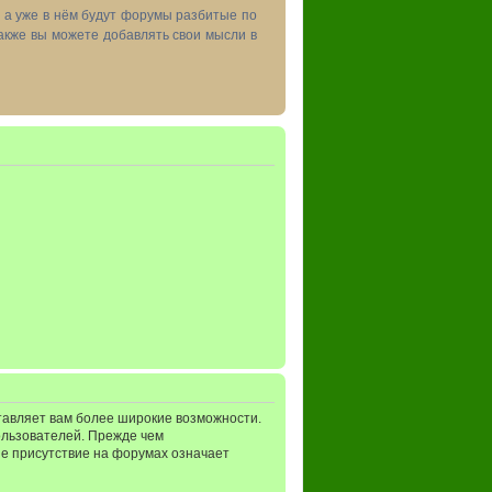
, а уже в нём будут форумы разбитые по
акже вы можете добавлять свои мысли в
тавляет вам более широкие возможности.
ользователей. Прежде чем
ше присутствие на форумах означает