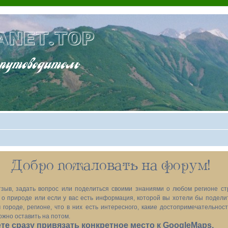
ANET.TOP
теводитель
Добро пожаловать на форум!
зыв, задать вопрос или поделиться своими знаниями о любом регионе ст
х, о природе или если у вас есть информация, которой вы хотели бы подел
 городе, регионе, что в них есть интересного, какие достопримечательност
ожно оставить на потом.
е сразу привязать конкретное место к GoogleMaps.