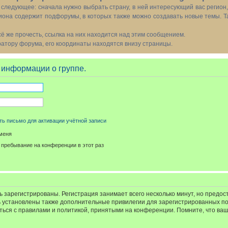
следующее: сначала нужно выбрать страну, в ней интересующий вас регион
иона содержит подфорумы, в которых также можно создавать новые темы. Т
всё же прочесть, ссылка на них находится над этим сообщением.
тору форума, его координаты находятся внизу страницы.
 информации о группе.
ь письмо для активации учётной записи
меня
пребывание на конференции в этот раз
 зарегистрированы. Регистрация занимает всего несколько минут, но предос
 установлены также дополнительные привилегии для зарегистрированных п
иться с правилами и политикой, принятыми на конференции. Помните, что ва