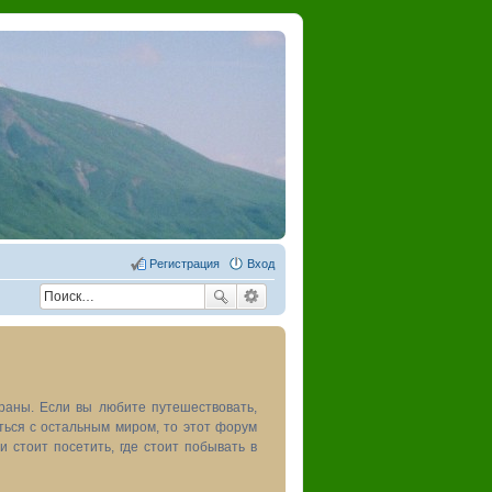
Регистрация
Вход
раны. Если вы любите путешествовать,
иться с остальным миром, то этот форум
и стоит посетить, где стоит побывать в