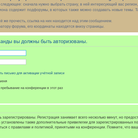
следующее: сначала нужно выбрать страну, в ней интересующий вас регион
иона содержит подфорумы, в которых также можно создавать новые темы. Т
всё же прочесть, ссылка на них находится над этим сообщением.
тору форума, его координаты находятся внизу страницы.
манды вы должны быть авторизованы.
ь письмо для активации учётной записи
меня
пребывание на конференции в этот раз
 зарегистрированы. Регистрация занимает всего несколько минут, но предос
 установлены также дополнительные привилегии для зарегистрированных п
иться с правилами и политикой, принятыми на конференции. Помните, что ва