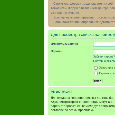
Структура форума представляет из себя 
тематикам. Форум с названием центра рег
уже существующие.
Если вы не читали правила, то стоит их 
Ваши пожелания направляйте администра
Для просмотра списка нашей ко
Имя пользователя:
Пароль:
Забыли пароль?
Повторно выслат
Запомнить 
Скрыть моё 
РЕГИСТРАЦИЯ
Для входа на конференцию вы должны быть
Администратором конференции могут быть
зарегистрироваться, вам следует ознаком
согласие со всеми правилами.