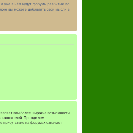
, а уже в нём будут форумы разбитые по
акже вы можете добавлять свои мысли в
тавляет вам более широкие возможности.
ользователей. Прежде чем
ше присутствие на форумах означает