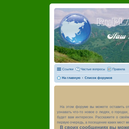
RuPL
Наш пу
Ссылки
Частые вопросы
Правила
На главную
Список форумов
На этом форуме вы можете оставить от
узнавать что-то новое о людях, о города
будет вам интересен. Расскажите о своём
первую очередь, а посещение каких мест м
В своих сообщениях вы может