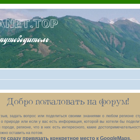
ANET.TOP
теводитель
Добро пожаловать на форум!
зыв, задать вопрос или поделиться своими знаниями о любом регионе ст
х, о природе или если у вас есть информация, которой вы хотели бы подел
 городе, регионе, что в них есть интересного, какие достопримечательност
ожно оставить на потом.
е сразу привязать конкретное место к GoogleMaps.