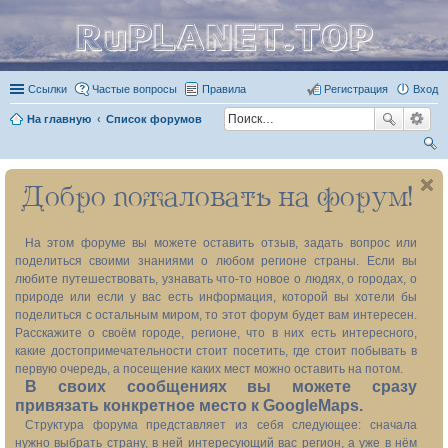
RuPLANET.TOP
Ссылки
Частые вопросы
Правила
Регистрация
Вход
На главную
Список форумов
ои
Добро пожаловать на форум!
ск
На этом форуме вы можете оставить отзыв, задать вопрос или
поделиться своими знаниями о любом регионе страны. Если вы
любите путешествовать, узнавать что-то новое о людях, о городах, о
природе или если у вас есть информация, которой вы хотели бы
поделиться с остальным миром, то этот форум будет вам интересен.
Расскажите о своём городе, регионе, что в них есть интересного,
какие достопримечательности стоит посетить, где стоит побывать в
первую очередь, а посещение каких мест можно оставить на потом.
В своих сообщениях вы можете сразу
привязать конкретное место к GoogleMaps.
Структура форума представляет из себя следующее: сначала
нужно выбрать страну, в ней интересующий вас регион, а уже в нём