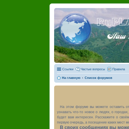
RuPL
Наш пу
Ссылки
Частые вопросы
Правила
На главную
Список форумов
На этом форуме вы можете оставить от
узнавать что-то новое о людях, о города
будет вам интересен. Расскажите о своём
первую очередь, а посещение каких мест м
В своих сообщениях вы может