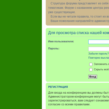
Структура форума представляет из себя 
тематикам. Форум с названием центра рег
уже существующие.
Если вы не читали правила, то стоит их 
Ваши пожелания направляйте администра
Для просмотра списка нашей ко
Имя пользователя:
Пароль:
Забыли пароль?
Повторно выслат
Запомнить 
Скрыть моё 
РЕГИСТРАЦИЯ
Для входа на конференцию вы должны быть
Администратором конференции могут быть
зарегистрироваться, вам следует ознаком
согласие со всеми правилами.