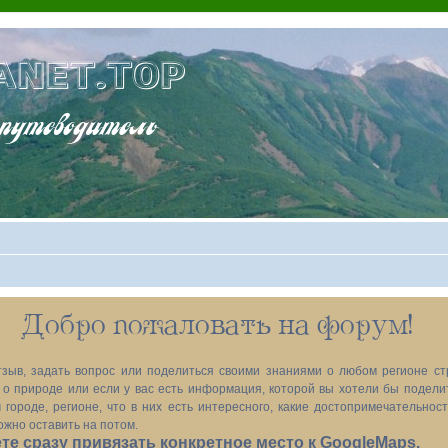
ANET.TOP
теводитель
Добро пожаловать на форум!
зыв, задать вопрос или поделиться своими знаниями о любом регионе ст
х, о природе или если у вас есть информация, которой вы хотели бы подел
 городе, регионе, что в них есть интересного, какие достопримечательност
ожно оставить на потом.
е сразу привязать конкретное место к GoogleMaps.