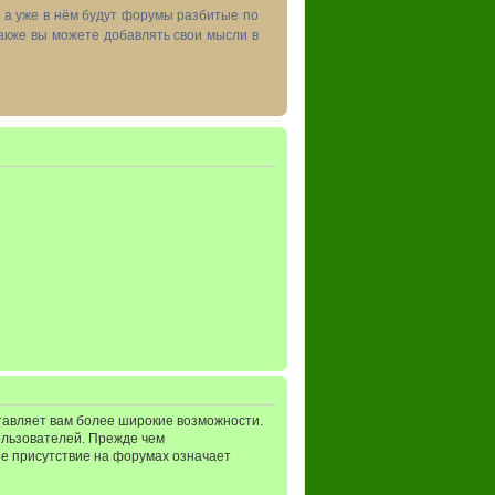
, а уже в нём будут форумы разбитые по
акже вы можете добавлять свои мысли в
тавляет вам более широкие возможности.
ользователей. Прежде чем
ше присутствие на форумах означает