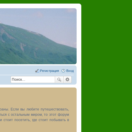
Регистрация
Вход
раны. Если вы любите путешествовать,
иться с остальным миром, то этот форум
и стоит посетить, где стоит побывать в