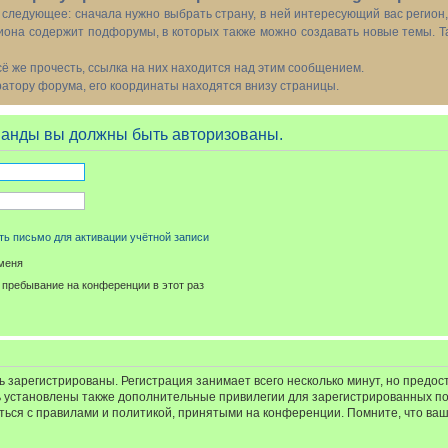
следующее: сначала нужно выбрать страну, в ней интересующий вас регион
иона содержит подфорумы, в которых также можно создавать новые темы. Т
всё же прочесть, ссылка на них находится над этим сообщением.
тору форума, его координаты находятся внизу страницы.
манды вы должны быть авторизованы.
ь письмо для активации учётной записи
меня
пребывание на конференции в этот раз
 зарегистрированы. Регистрация занимает всего несколько минут, но предос
 установлены также дополнительные привилегии для зарегистрированных п
иться с правилами и политикой, принятыми на конференции. Помните, что ва