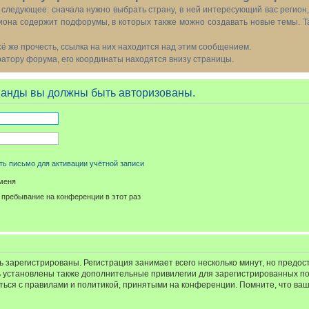
следующее: сначала нужно выбрать страну, в ней интересующий вас регион
иона содержит подфорумы, в которых также можно создавать новые темы. Т
всё же прочесть, ссылка на них находится над этим сообщением.
тору форума, его координаты находятся внизу страницы.
манды вы должны быть авторизованы.
ь письмо для активации учётной записи
меня
пребывание на конференции в этот раз
 зарегистрированы. Регистрация занимает всего несколько минут, но предос
 установлены также дополнительные привилегии для зарегистрированных п
иться с правилами и политикой, принятыми на конференции. Помните, что ва