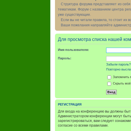
Структура форума представляет из себя 
тематикам. Форум с названием центра рег
уже существующие.
Если вы не читали правила, то стоит их 
Ваши пожелания направляйте администра
Для просмотра списка нашей ко
Имя пользователя:
Пароль:
Забыли пароль?
Повторно выслат
Запомнить 
Скрыть моё 
РЕГИСТРАЦИЯ
Для входа на конференцию вы должны быть
Администратором конференции могут быть
зарегистрироваться, вам следует ознаком
согласие со всеми правилами.