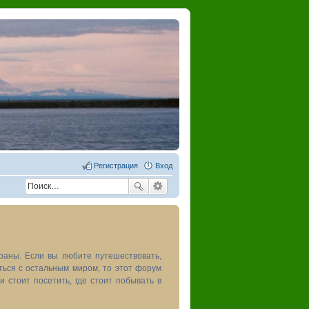
Регистрация
Вход
раны. Если вы любите путешествовать,
иться с остальным миром, то этот форум
и стоит посетить, где стоит побывать в