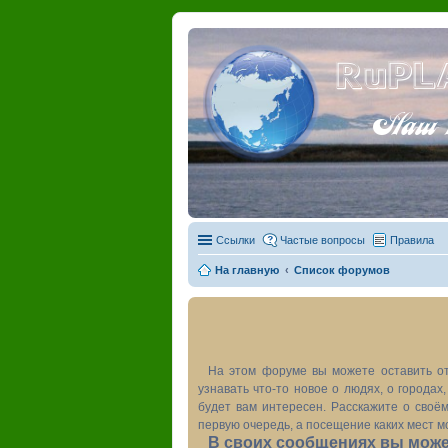
RuPL
Наш пу
Ссылки
Частые вопросы
Правила
На главную
Список форумов
На этом форуме вы можете оставить от
узнавать что-то новое о людях, о города
будет вам интересен. Расскажите о своём
первую очередь, а посещение каких мест м
В своих сообщениях вы может