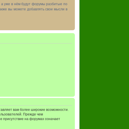
, а уже в нём будут форумы разбитые по
акже вы можете добавлять свои мысли в
тавляет вам более широкие возможности.
ользователей. Прежде чем
ше присутствие на форумах означает