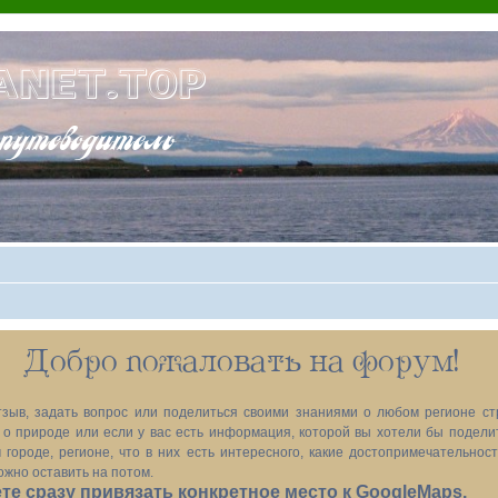
ANET.TOP
теводитель
Добро пожаловать на форум!
зыв, задать вопрос или поделиться своими знаниями о любом регионе ст
х, о природе или если у вас есть информация, которой вы хотели бы подел
 городе, регионе, что в них есть интересного, какие достопримечательност
ожно оставить на потом.
е сразу привязать конкретное место к GoogleMaps.