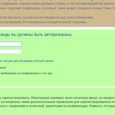
следующее: сначала нужно выбрать страну, в ней интересующий вас регион
иона содержит подфорумы, в которых также можно создавать новые темы. Т
всё же прочесть, ссылка на них находится над этим сообщением.
тору форума, его координаты находятся внизу страницы.
манды вы должны быть авторизованы.
ь письмо для активации учётной записи
меня
пребывание на конференции в этот раз
 зарегистрированы. Регистрация занимает всего несколько минут, но предос
 установлены также дополнительные привилегии для зарегистрированных п
иться с правилами и политикой, принятыми на конференции. Помните, что ва