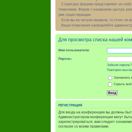
Структура форума представляет из себя 
тематикам. Форум с названием центра рег
уже существующие.
Если вы не читали правила, то стоит их 
Ваши пожелания направляйте администра
Для просмотра списка нашей ко
Имя пользователя:
Пароль:
Забыли пароль?
Повторно выслат
Запомнить 
Скрыть моё 
РЕГИСТРАЦИЯ
Для входа на конференцию вы должны быть
Администратором конференции могут быть
зарегистрироваться, вам следует ознаком
согласие со всеми правилами.