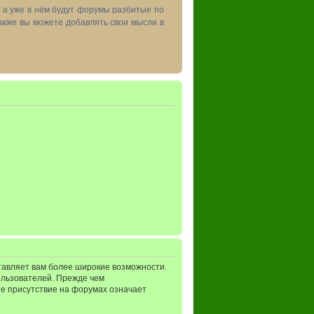
, а уже в нём будут форумы разбитые по
акже вы можете добавлять свои мысли в
тавляет вам более широкие возможности.
ользователей. Прежде чем
ше присутствие на форумах означает