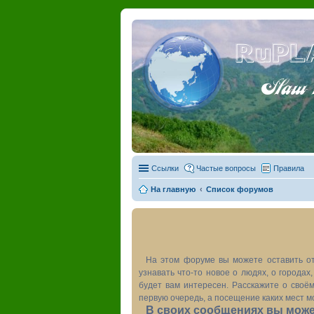
RuPL
Наш пу
Ссылки
Частые вопросы
Правила
На главную
Список форумов
На этом форуме вы можете оставить от
узнавать что-то новое о людях, о города
будет вам интересен. Расскажите о своём
первую очередь, а посещение каких мест м
В своих сообщениях вы может