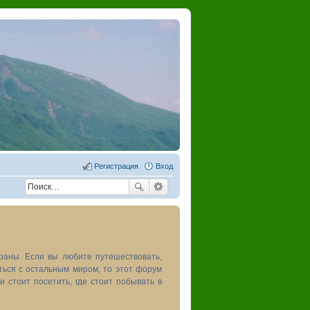
Регистрация
Вход
раны. Если вы любите путешествовать,
иться с остальным миром, то этот форум
и стоит посетить, где стоит побывать в