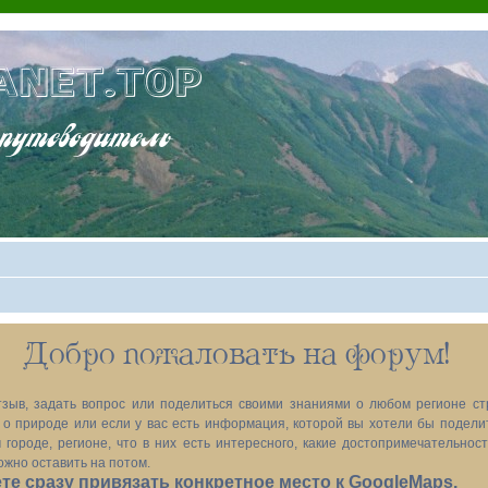
ANET.TOP
теводитель
Добро пожаловать на форум!
зыв, задать вопрос или поделиться своими знаниями о любом регионе ст
х, о природе или если у вас есть информация, которой вы хотели бы подел
 городе, регионе, что в них есть интересного, какие достопримечательност
ожно оставить на потом.
е сразу привязать конкретное место к GoogleMaps.