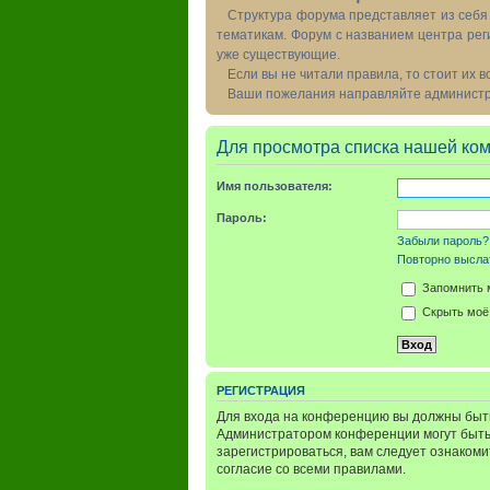
Структура форума представляет из себя 
тематикам. Форум с названием центра рег
уже существующие.
Если вы не читали правила, то стоит их 
Ваши пожелания направляйте администра
Для просмотра списка нашей ко
Имя пользователя:
Пароль:
Забыли пароль?
Повторно выслат
Запомнить 
Скрыть моё 
РЕГИСТРАЦИЯ
Для входа на конференцию вы должны быть
Администратором конференции могут быть
зарегистрироваться, вам следует ознаком
согласие со всеми правилами.