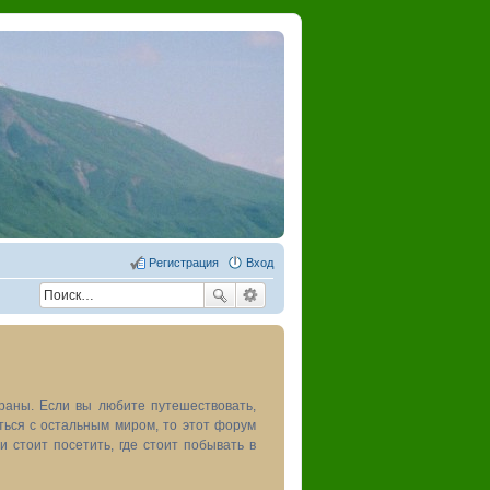
Регистрация
Вход
раны. Если вы любите путешествовать,
иться с остальным миром, то этот форум
и стоит посетить, где стоит побывать в