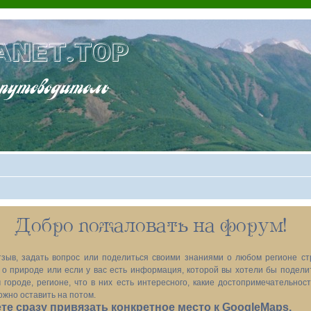
ANET.TOP
теводитель
Добро пожаловать на форум!
зыв, задать вопрос или поделиться своими знаниями о любом регионе ст
х, о природе или если у вас есть информация, которой вы хотели бы подел
 городе, регионе, что в них есть интересного, какие достопримечательност
ожно оставить на потом.
е сразу привязать конкретное место к GoogleMaps.