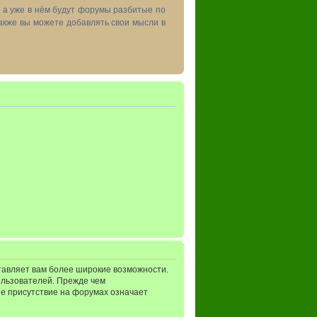
, а уже в нём будут форумы разбитые по
акже вы можете добавлять свои мысли в
тавляет вам более широкие возможности.
ользователей. Прежде чем
ше присутствие на форумах означает