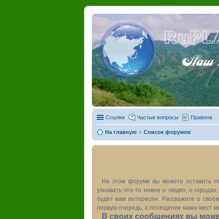
RuPL
Наш пу
Ссылки
Частые вопросы
Правила
На главную
Список форумов
На этом форуме вы можете оставить от
узнавать что-то новое о людях, о города
будет вам интересен. Расскажите о своём
первую очередь, а посещение каких мест м
В своих сообщениях вы может