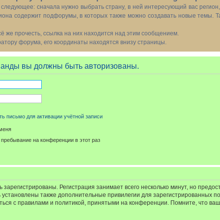
следующее: сначала нужно выбрать страну, в ней интересующий вас регион
иона содержит подфорумы, в которых также можно создавать новые темы. Т
всё же прочесть, ссылка на них находится над этим сообщением.
тору форума, его координаты находятся внизу страницы.
манды вы должны быть авторизованы.
ь письмо для активации учётной записи
меня
пребывание на конференции в этот раз
 зарегистрированы. Регистрация занимает всего несколько минут, но предос
 установлены также дополнительные привилегии для зарегистрированных п
иться с правилами и политикой, принятыми на конференции. Помните, что ва