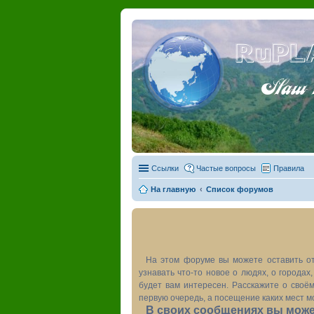
RuPL
Наш пу
Ссылки
Частые вопросы
Правила
На главную
Список форумов
На этом форуме вы можете оставить от
узнавать что-то новое о людях, о города
будет вам интересен. Расскажите о своём
первую очередь, а посещение каких мест м
В своих сообщениях вы может