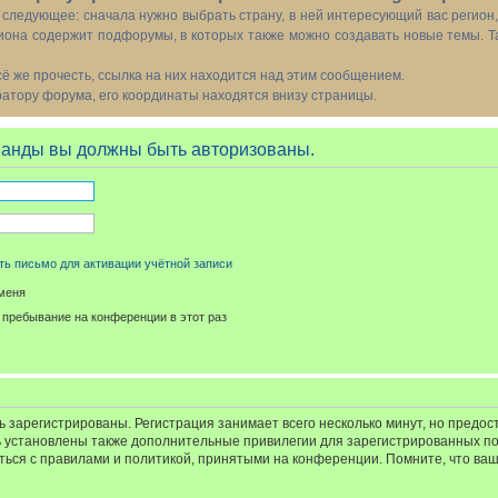
следующее: сначала нужно выбрать страну, в ней интересующий вас регион
иона содержит подфорумы, в которых также можно создавать новые темы. Т
всё же прочесть, ссылка на них находится над этим сообщением.
тору форума, его координаты находятся внизу страницы.
манды вы должны быть авторизованы.
ь письмо для активации учётной записи
меня
пребывание на конференции в этот раз
 зарегистрированы. Регистрация занимает всего несколько минут, но предос
 установлены также дополнительные привилегии для зарегистрированных п
иться с правилами и политикой, принятыми на конференции. Помните, что ва