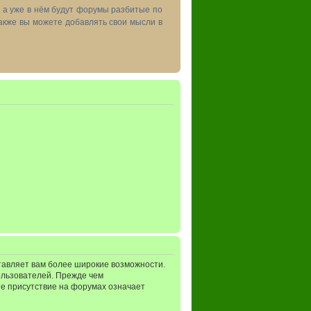
, а уже в нём будут форумы разбитые по
акже вы можете добавлять свои мысли в
тавляет вам более широкие возможности.
ользователей. Прежде чем
ше присутствие на форумах означает