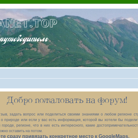
ANET.TOP
теводитель
Добро пожаловать на форум!
зыв, задать вопрос или поделиться своими знаниями о любом регионе ст
х, о природе или если у вас есть информация, которой вы хотели бы подел
 городе, регионе, что в них есть интересного, какие достопримечательност
ожно оставить на потом.
е сразу привязать конкретное место к GoogleMaps.