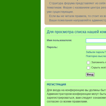
Структура форума представляет из себя 
тематикам. Форум с названием центра рег
уже существующие.
Если вы не читали правила, то стоит их 
Ваши пожелания направляйте администра
Для просмотра списка нашей ко
Имя пользователя:
Пароль:
Забыли пароль?
Повторно выслат
Запомнить 
Скрыть моё 
РЕГИСТРАЦИЯ
Для входа на конференцию вы должны быть
Администратором конференции могут быть
зарегистрироваться, вам следует ознаком
согласие со всеми правилами.