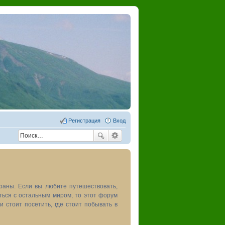
Регистрация
Вход
раны. Если вы любите путешествовать,
иться с остальным миром, то этот форум
и стоит посетить, где стоит побывать в