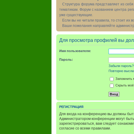
Структура форума представляет из себя 
тематикам. Форум с названием центра рег
уже существующие.
Если вы не читали правила, то стоит их 
Ваши пожелания направляйте администра
Для просмотра профилей вы дол
Имя пользователя:
Пароль:
Забыли пароль?
Повторно выслат
Запомнить 
Скрыть моё 
РЕГИСТРАЦИЯ
Для входа на конференцию вы должны быть
Администратором конференции могут быть
зарегистрироваться, вам следует ознаком
согласие со всеми правилами.