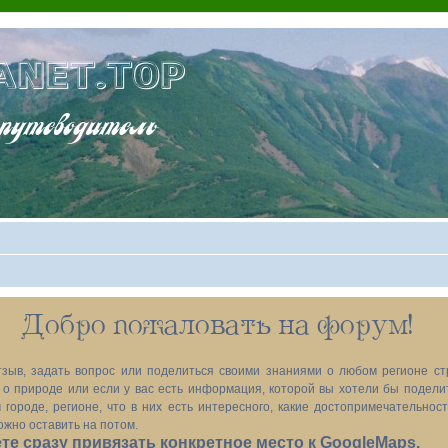
ANET.TOP
теводитель
Добро пожаловать на форум!
зыв, задать вопрос или поделиться своими знаниями о любом регионе ст
х, о природе или если у вас есть информация, которой вы хотели бы подел
 городе, регионе, что в них есть интересного, какие достопримечательност
ожно оставить на потом.
е сразу привязать конкретное место к GoogleMaps.