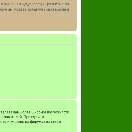
, а уже в нём будут форумы разбитые по
акже вы можете добавлять свои мысли в
тавляет вам более широкие возможности.
ользователей. Прежде чем
ше присутствие на форумах означает