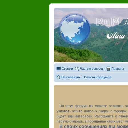
RuPL
Наш пу
Ссылки
Частые вопросы
Правила
На главную
Список форумов
На этом форуме вы можете оставить от
узнавать что-то новое о людях, о города
будет вам интересен. Расскажите о своём
первую очередь, а посещение каких мест м
В своих сообщениях вы может