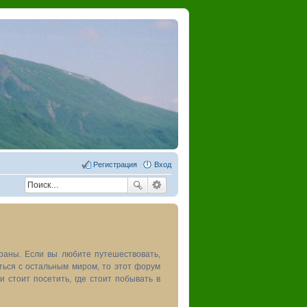
Регистрация
Вход
раны. Если вы любите путешествовать,
иться с остальным миром, то этот форум
и стоит посетить, где стоит побывать в