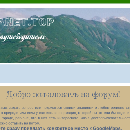
ANET.TOP
теводитель
Добро пожаловать на форум!
зыв, задать вопрос или поделиться своими знаниями о любом регионе ст
х, о природе или если у вас есть информация, которой вы хотели бы подел
 городе, регионе, что в них есть интересного, какие достопримечательност
ожно оставить на потом.
е сразу привязать конкретное место к GoogleMaps.