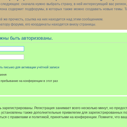
следующее: сначала нужно выбрать страну, в ней интересующий вас регион
иона содержит подфорумы, в которых также можно создавать новые темы. Т
всё же прочесть, ссылка на них находится над этим сообщением.
тору форума, его координаты находятся внизу страницы.
жны быть авторизованы.
ь письмо для активации учётной записи
меня
пребывание на конференции в этот раз
 зарегистрированы. Регистрация занимает всего несколько минут, но предос
 установлены также дополнительные привилегии для зарегистрированных п
иться с правилами и политикой, принятыми на конференции. Помните, что ва