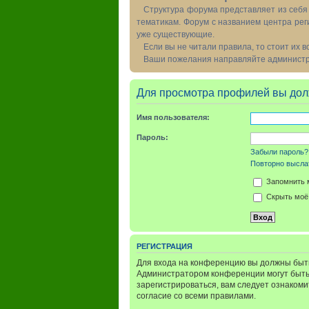
Структура форума представляет из себя 
тематикам. Форум с названием центра рег
уже существующие.
Если вы не читали правила, то стоит их 
Ваши пожелания направляйте администра
Для просмотра профилей вы дол
Имя пользователя:
Пароль:
Забыли пароль?
Повторно выслат
Запомнить 
Скрыть моё 
РЕГИСТРАЦИЯ
Для входа на конференцию вы должны быть
Администратором конференции могут быть
зарегистрироваться, вам следует ознаком
согласие со всеми правилами.