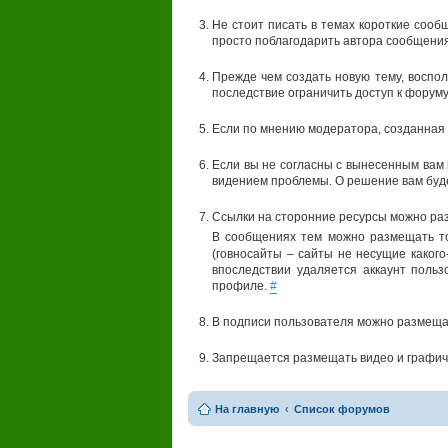
Не стоит писать в темах короткие сооб
просто поблагодарить автора сообщения
Прежде чем создать новую тему, воспол
последствие ограничить доступ к форуму
Если по мнению модератора, созданная 
Если вы не согласны с вынесенным вам
видением проблемы. О решение вам буд
Ссылки на сторонние ресурсы можно раз
В сообщениях тем можно размещать т
(говносайты – сайты не несущие какого
впоследствии удаляется аккаунт поль
профиле.
#
В подписи пользователя можно размеща
Запрещается размещать видео и графич
На главную
Список форумов