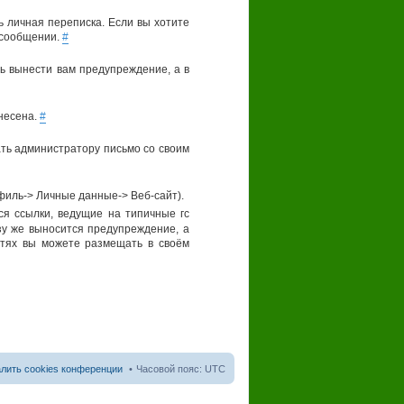
ь личная переписка. Если вы хотите
 сообщении.
#
нь вынести вам предупреждение, а в
енесена.
#
ть администратору письмо со своим
филь-> Личные данные-> Веб-сайт).
я ссылки, ведущие на типичные гс
азу же выносится предупреждение, а
етях вы можете размещать в своём
лить cookies конференции
Часовой пояс:
UTC