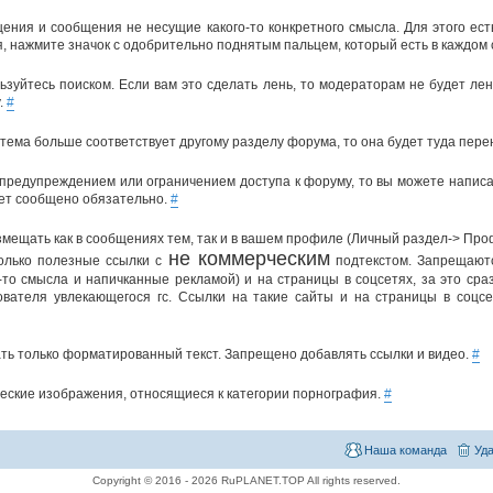
щения и сообщения не несущие какого-то конкретного смысла. Для этого ест
, нажмите значок с одобрительно поднятым пальцем, который есть в каждом
ьзуйтесь поиском. Если вам это сделать лень, то модераторам не будет ле
.
#
тема больше соответствует другому разделу форума, то она будет туда пер
 предупреждением или ограничением доступа к форуму, то вы можете написа
ет сообщено обязательно.
#
мещать как в сообщениях тем, так и в вашем профиле (Личный раздел-> Про
не коммерческим
олько полезные ссылки с
подтекстом. Запрещаютс
-то смысла и напичканные рекламой) и на страницы в соцсетях, за это ср
зователя увлекающегося гс. Ссылки на такие сайты и на страницы в соцс
ть только форматированный текст. Запрещено добавлять ссылки и видео.
#
еские изображения, относящиеся к категории порнография.
#
Наша команда
Уда
Copyright © 2016 - 2026 RuPLANET.TOP All rights reserved.