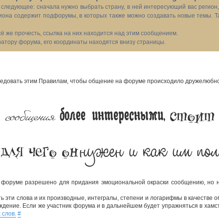
следующее: сначала нужно выбрать страну, в ней интересующий вас регион
иона содержит подфорумы, в которых также можно создавать новые темы. Т
всё же прочесть, ссылка на них находится над этим сообщением.
тору форума, его координаты находятся внизу страницы.
довать этим Правилам, чтобы общение на форуме происходило дружелюбно,
 сообщения
стоит
более интересными,
нужен и как им пол
 для чего он
 форуме разрешено для придания эмоциональной окраски сообщению, но не
 эти слова и их производные, интегралы, степени и логарифмы в качестве о
ждение. Если же участник форума и в дальнейшем будет упражняться в хамст
 слов.
#