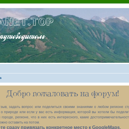
ANET.TOP
теводитель
а
Добро пожаловать на форум!
зыв, задать вопрос или поделиться своими знаниями о любом регионе ст
х, о природе или если у вас есть информация, которой вы хотели бы подел
 городе, регионе, что в них есть интересного, какие достопримечательност
ожно оставить на потом.
е сразу привязать конкретное место к GoogleMaps.