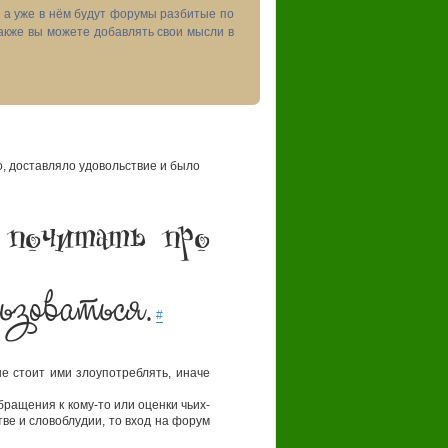
, а уже в нём будут форумы разбитые по
акже вы можете добавлять свои мысли в
 доставляло удовольствие и было
 почитать про
ьзоваться.
#
 стоит ими злоупотреблять, иначе
бращения к кому-то или оценки чьих-
ве и словоблудии, то вход на форум