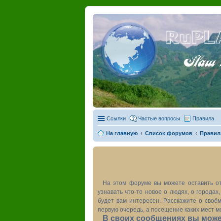
RuPL
Наш пу
Ссылки
Частые вопросы
Правила
На главную
Список форумов
Правил
На этом форуме вы можете оставить от
узнавать что-то новое о людях, о города
будет вам интересен. Расскажите о своём
первую очередь, а посещение каких мест м
В своих сообщениях вы может