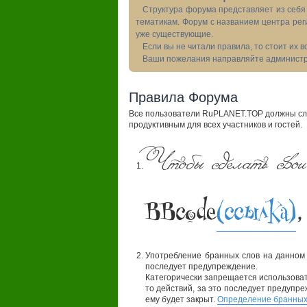
Структура форума представляет из себя 
тематикам. Форум с названием центра рег
уже существующие.
Если вы не читали правила, то стоит их 
Ваши пожелания направляйте администра
Правила Форума
Все пользователи RuPLANET.TOP должны сле
продуктивным для всех участников и гостей.
Чтобы сделать свои
BBcode
(ссылка)
,
Употребление бранных слов на данном
последует предупреждение.
Категорически запрещается использовать
то действий, за это последует предупре
ему будет закрыт.
Определение бранных