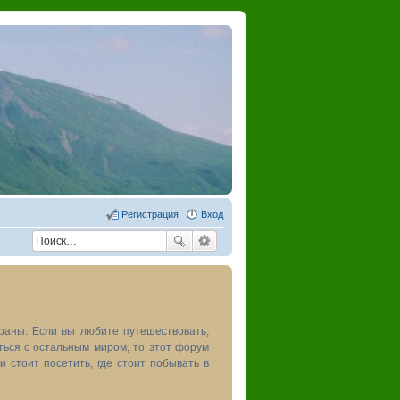
Регистрация
Вход
раны. Если вы любите путешествовать,
иться с остальным миром, то этот форум
и стоит посетить, где стоит побывать в