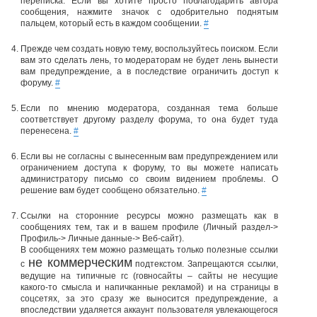
переписка. Если вы хотите просто поблагодарить автора
сообщения, нажмите значок с одобрительно поднятым
пальцем, который есть в каждом сообщении.
#
Прежде чем создать новую тему, воспользуйтесь поиском. Если
вам это сделать лень, то модераторам не будет лень вынести
вам предупреждение, а в последствие ограничить доступ к
форуму.
#
Если по мнению модератора, созданная тема больше
соответствует другому разделу форума, то она будет туда
перенесена.
#
Если вы не согласны с вынесенным вам предупреждением или
ограничением доступа к форуму, то вы можете написать
администратору письмо со своим видением проблемы. О
решение вам будет сообщено обязательно.
#
Ссылки на сторонние ресурсы можно размещать как в
сообщениях тем, так и в вашем профиле (Личный раздел->
Профиль-> Личные данные-> Веб-сайт).
В сообщениях тем можно размещать только полезные ссылки
не коммерческим
с
подтекстом. Запрещаются ссылки,
ведущие на типичные гс (говносайты – сайты не несущие
какого-то смысла и напичканные рекламой) и на страницы в
соцсетях, за это сразу же выносится предупреждение, а
впоследствии удаляется аккаунт пользователя увлекающегося