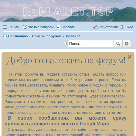
RuPLANET.TOP
Ссылки
Частые вопросы
Правила
Регистрация
Вход
На главную
Список форумов
Правила
П
ои
Добро пожаловать на форум!
ск
На этом форуме вы можете оставить отзыв, задать вопрос или
поделиться своими знаниями о любом регионе страны. Если вы
любите путешествовать, узнавать что-то новое о людях, о городах, о
природе или если у вас есть информация, которой вы хотели бы
поделиться с остальным миром, то этот форум будет вам интересен.
Расскажите о своём городе, регионе, что в них есть интересного,
какие достопримечательности стоит посетить, где стоит побывать в
первую очередь, а посещение каких мест можно оставить на потом.
В своих сообщениях вы можете сразу
привязать конкретное место к GoogleMaps.
Структура форума представляет из себя следующее: сначала
нужно выбрать страну, в ней интересующий вас регион, а уже в нём