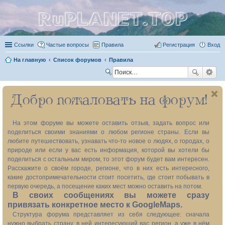
RuPLANET.TOP
Ссылки
Частые вопросы
Правила
Регистрация
Вход
На главную
Список форумов
Правила
П
ои
Добро пожаловать на форум!
ск
На этом форуме вы можете оставить отзыв, задать вопрос или
поделиться своими знаниями о любом регионе страны. Если вы
любите путешествовать, узнавать что-то новое о людях, о городах, о
природе или если у вас есть информация, которой вы хотели бы
поделиться с остальным миром, то этот форум будет вам интересен.
Расскажите о своём городе, регионе, что в них есть интересного,
какие достопримечательности стоит посетить, где стоит побывать в
первую очередь, а посещение каких мест можно оставить на потом.
В своих сообщениях вы можете сразу
привязать конкретное место к GoogleMaps.
Структура форума представляет из себя следующее: сначала
нужно выбрать страну, в ней интересующий вас регион, а уже в нём