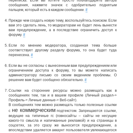
переписка. Если вы хотите просто поблагодарить автора
сообщения, нажмите значок с одобрительно поднятым
пальцем, который есть в каждом сообщении.
#
Прежде чем создать новую тему, воспользуйтесь поиском. Если
вам это сделать лень, то модераторам не будет лень вынести
вам предупреждение, а в последствие ограничить доступ к
форуму.
#
Если по мнению модератора, созданная тема больше
соответствует другому разделу форума, то она будет туда
перенесена.
#
Если вы не согласны с вынесенным вам предупреждением или
ограничением доступа к форуму, то вы можете написать
администратору письмо со своим видением проблемы. О
решение вам будет сообщено обязательно.
#
Ссылки на сторонние ресурсы можно размещать как в
сообщениях тем, так и в вашем профиле (Личный раздел->
Профиль-> Личные данные-> Веб-сайт).
В сообщениях тем можно размещать только полезные ссылки
не коммерческим
с
подтекстом. Запрещаются ссылки,
ведущие на типичные гс (говносайты – сайты не несущие
какого-то смысла и напичканные рекламой) и на страницы в
соцсетях, за это сразу же выносится предупреждение, а
впоследствии удаляется аккаунт пользователя увлекающегося