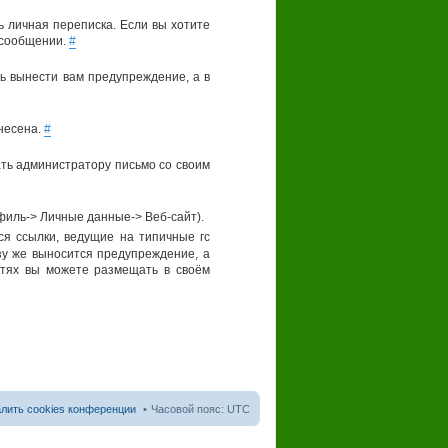
ь личная переписка. Если вы хотите
 сообщении.
#
нь вынести вам предупреждение, а в
енесена.
#
ть администратору письмо со своим
филь-> Личные данные-> Веб-сайт).
я ссылки, ведущие на типичные гс
азу же выносится предупреждение, а
етях вы можете размещать в своём
лить cookies конференции
Часовой пояс:
UTC