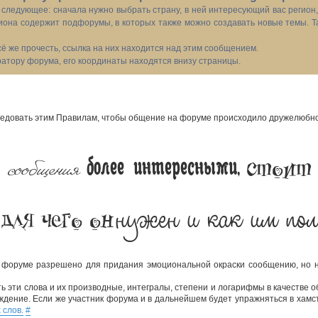
следующее: сначала нужно выбрать страну, в ней интересующий вас регион
иона содержит подфорумы, в которых также можно создавать новые темы. Т
всё же прочесть, ссылка на них находится над этим сообщением.
тору форума, его координаты находятся внизу страницы.
довать этим Правилам, чтобы общение на форуме происходило дружелюбно,
 сообщения
стоит
более интересными,
нужен и как им пол
 для чего он
 форуме разрешено для придания эмоциональной окраски сообщению, но не
 эти слова и их производные, интегралы, степени и логарифмы в качестве о
ждение. Если же участник форума и в дальнейшем будет упражняться в хамст
 слов.
#