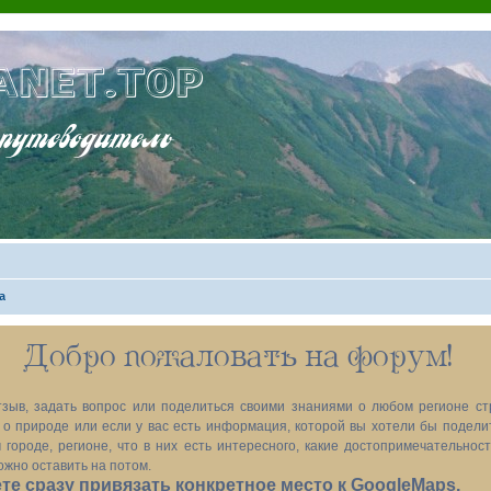
ANET.TOP
теводитель
а
Добро пожаловать на форум!
зыв, задать вопрос или поделиться своими знаниями о любом регионе ст
х, о природе или если у вас есть информация, которой вы хотели бы подел
 городе, регионе, что в них есть интересного, какие достопримечательност
ожно оставить на потом.
е сразу привязать конкретное место к GoogleMaps.