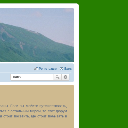
Регистрация
Вход
раны. Если вы любите путешествовать,
иться с остальным миром, то этот форум
и стоит посетить, где стоит побывать в