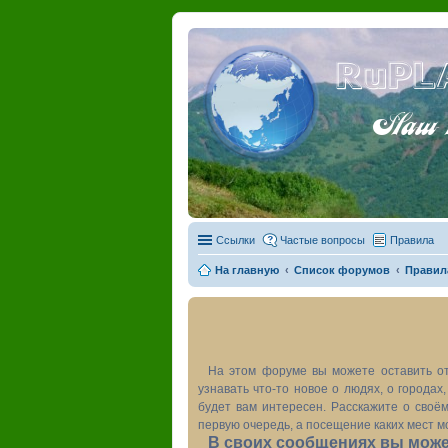
RuPL
Наш пу
Ссылки
Частые вопросы
Правила
На главную
Список форумов
Правил
На этом форуме вы можете оставить от
узнавать что-то новое о людях, о города
будет вам интересен. Расскажите о своём
первую очередь, а посещение каких мест м
В своих сообщениях вы может