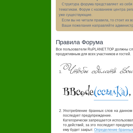
Структура форума представляет из себя 
тематикам. Форум с названием центра рег
уже существующие.
Если вы не читали правила, то стоит их 
Ваши пожелания направляйте администра
Правила Форума
Все пользователи RuPLANET.TOP должны сле
продуктивным для всех участников и гостей.
Чтобы сделать свои
BBcode
(ссылка)
,
Употребление бранных слов на данном
последует предупреждение.
Категорически запрещается использовать
то действий, за это последует предупре
ему будет закрыт.
Определение бранных