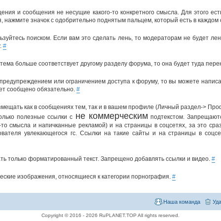
щения и сообщения не несущие какого-то конкретного смысла. Для этого ест
, нажмите значок с одобрительно поднятым пальцем, который есть в каждом
ьзуйтесь поиском. Если вам это сделать лень, то модераторам не будет ле
.
#
тема больше соответствует другому разделу форума, то она будет туда пер
 предупреждением или ограничением доступа к форуму, то вы можете написа
ет сообщено обязательно.
#
мещать как в сообщениях тем, так и в вашем профиле (Личный раздел-> Про
не коммерческим
олько полезные ссылки с
подтекстом. Запрещаютс
-то смысла и напичканные рекламой) и на страницы в соцсетях, за это ср
зователя увлекающегося гс. Ссылки на такие сайты и на страницы в соцс
ть только форматированный текст. Запрещено добавлять ссылки и видео.
#
еские изображения, относящиеся к категории порнография.
#
Наша команда
Уда
Copyright © 2016 - 2026 RuPLANET.TOP All rights reserved.