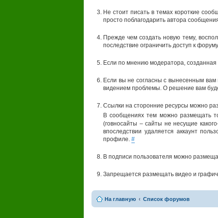
Не стоит писать в темах короткие сооб
просто поблагодарить автора сообщения
Прежде чем создать новую тему, воспол
последствие ограничить доступ к форуму
Если по мнению модератора, созданная 
Если вы не согласны с вынесенным вам
видением проблемы. О решение вам буд
Ссылки на сторонние ресурсы можно раз
В сообщениях тем можно размещать т
(говносайты – сайты не несущие какого
впоследствии удаляется аккаунт поль
профиле.
#
В подписи пользователя можно размеща
Запрещается размещать видео и графич
На главную
Список форумов