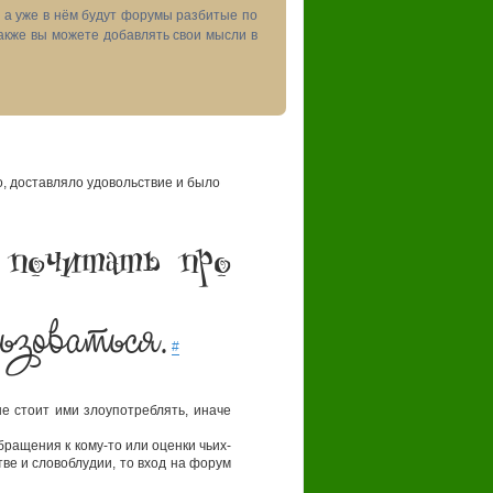
, а уже в нём будут форумы разбитые по
акже вы можете добавлять свои мысли в
 доставляло удовольствие и было
 почитать про
ьзоваться.
#
 стоит ими злоупотреблять, иначе
бращения к кому-то или оценки чьих-
ве и словоблудии, то вход на форум