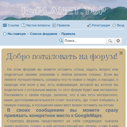
RuPLANET.TOP
Ссылки
Частые вопросы
Правила
Регистрация
Вход
На главную
Список форумов
Правила
П
ои
Добро пожаловать на форум!
ск
На этом форуме вы можете оставить отзыв, задать вопрос или
поделиться своими знаниями о любом регионе страны. Если вы
любите путешествовать, узнавать что-то новое о людях, о городах, о
природе или если у вас есть информация, которой вы хотели бы
поделиться с остальным миром, то этот форум будет вам интересен.
Расскажите о своём городе, регионе, что в них есть интересного,
какие достопримечательности стоит посетить, где стоит побывать в
первую очередь, а посещение каких мест можно оставить на потом.
В своих сообщениях вы можете сразу
привязать конкретное место к GoogleMaps.
Структура форума представляет из себя следующее: сначала
нужно выбрать страну, в ней интересующий вас регион, а уже в нём