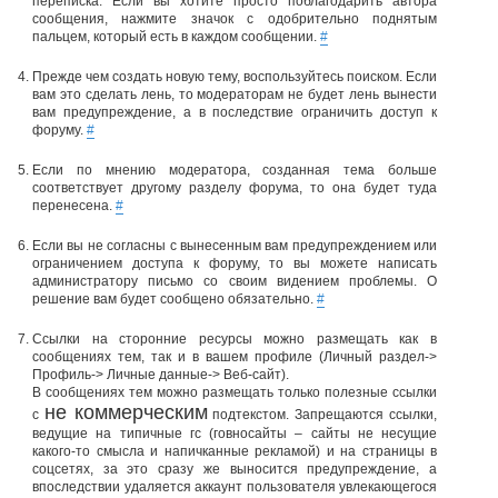
переписка. Если вы хотите просто поблагодарить автора
сообщения, нажмите значок с одобрительно поднятым
пальцем, который есть в каждом сообщении.
#
Прежде чем создать новую тему, воспользуйтесь поиском. Если
вам это сделать лень, то модераторам не будет лень вынести
вам предупреждение, а в последствие ограничить доступ к
форуму.
#
Если по мнению модератора, созданная тема больше
соответствует другому разделу форума, то она будет туда
перенесена.
#
Если вы не согласны с вынесенным вам предупреждением или
ограничением доступа к форуму, то вы можете написать
администратору письмо со своим видением проблемы. О
решение вам будет сообщено обязательно.
#
Ссылки на сторонние ресурсы можно размещать как в
сообщениях тем, так и в вашем профиле (Личный раздел->
Профиль-> Личные данные-> Веб-сайт).
В сообщениях тем можно размещать только полезные ссылки
не коммерческим
с
подтекстом. Запрещаются ссылки,
ведущие на типичные гс (говносайты – сайты не несущие
какого-то смысла и напичканные рекламой) и на страницы в
соцсетях, за это сразу же выносится предупреждение, а
впоследствии удаляется аккаунт пользователя увлекающегося