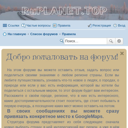
RuPLANET.TOP
Ссылки
Частые вопросы
Правила
Регистрация
Вход
На главную
Список форумов
Правила
П
ои
Добро пожаловать на форум!
ск
На этом форуме вы можете оставить отзыв, задать вопрос или
поделиться своими знаниями о любом регионе страны. Если вы
любите путешествовать, узнавать что-то новое о людях, о городах, о
природе или если у вас есть информация, которой вы хотели бы
поделиться с остальным миром, то этот форум будет вам интересен.
Расскажите о своём городе, регионе, что в них есть интересного,
какие достопримечательности стоит посетить, где стоит побывать в
первую очередь, а посещение каких мест можно оставить на потом.
В своих сообщениях вы можете сразу
привязать конкретное место к GoogleMaps.
Структура форума представляет из себя следующее: сначала
нужно выбрать страну, в ней интересующий вас регион, а уже в нём