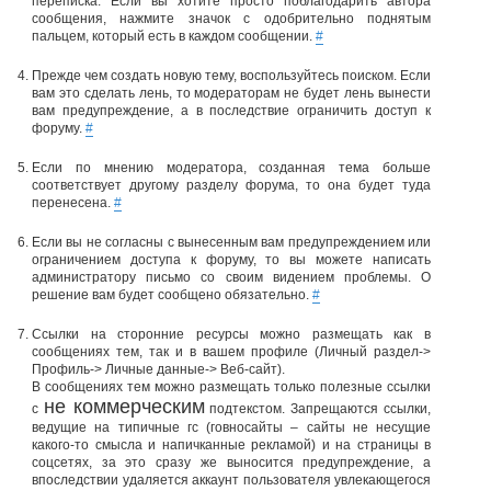
переписка. Если вы хотите просто поблагодарить автора
сообщения, нажмите значок с одобрительно поднятым
пальцем, который есть в каждом сообщении.
#
Прежде чем создать новую тему, воспользуйтесь поиском. Если
вам это сделать лень, то модераторам не будет лень вынести
вам предупреждение, а в последствие ограничить доступ к
форуму.
#
Если по мнению модератора, созданная тема больше
соответствует другому разделу форума, то она будет туда
перенесена.
#
Если вы не согласны с вынесенным вам предупреждением или
ограничением доступа к форуму, то вы можете написать
администратору письмо со своим видением проблемы. О
решение вам будет сообщено обязательно.
#
Ссылки на сторонние ресурсы можно размещать как в
сообщениях тем, так и в вашем профиле (Личный раздел->
Профиль-> Личные данные-> Веб-сайт).
В сообщениях тем можно размещать только полезные ссылки
не коммерческим
с
подтекстом. Запрещаются ссылки,
ведущие на типичные гс (говносайты – сайты не несущие
какого-то смысла и напичканные рекламой) и на страницы в
соцсетях, за это сразу же выносится предупреждение, а
впоследствии удаляется аккаунт пользователя увлекающегося