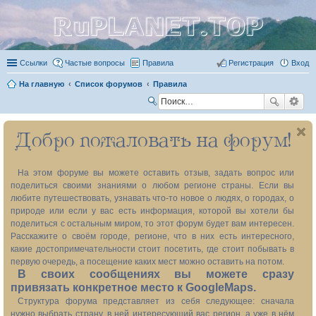
RuPLANET.TOP
Ссылки
Частые вопросы
Правила
Регистрация
Вход
На главную
Список форумов
Правила
П
ои
Добро пожаловать на форум!
ск
На этом форуме вы можете оставить отзыв, задать вопрос или
поделиться своими знаниями о любом регионе страны. Если вы
любите путешествовать, узнавать что-то новое о людях, о городах, о
природе или если у вас есть информация, которой вы хотели бы
поделиться с остальным миром, то этот форум будет вам интересен.
Расскажите о своём городе, регионе, что в них есть интересного,
какие достопримечательности стоит посетить, где стоит побывать в
первую очередь, а посещение каких мест можно оставить на потом.
В своих сообщениях вы можете сразу
привязать конкретное место к GoogleMaps.
Структура форума представляет из себя следующее: сначала
нужно выбрать страну, в ней интересующий вас регион, а уже в нём