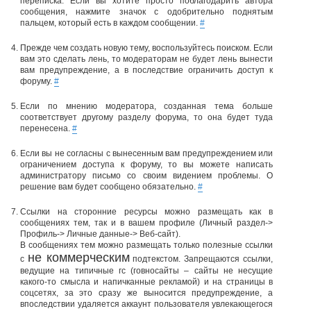
переписка. Если вы хотите просто поблагодарить автора
сообщения, нажмите значок с одобрительно поднятым
пальцем, который есть в каждом сообщении.
#
Прежде чем создать новую тему, воспользуйтесь поиском. Если
вам это сделать лень, то модераторам не будет лень вынести
вам предупреждение, а в последствие ограничить доступ к
форуму.
#
Если по мнению модератора, созданная тема больше
соответствует другому разделу форума, то она будет туда
перенесена.
#
Если вы не согласны с вынесенным вам предупреждением или
ограничением доступа к форуму, то вы можете написать
администратору письмо со своим видением проблемы. О
решение вам будет сообщено обязательно.
#
Ссылки на сторонние ресурсы можно размещать как в
сообщениях тем, так и в вашем профиле (Личный раздел->
Профиль-> Личные данные-> Веб-сайт).
В сообщениях тем можно размещать только полезные ссылки
не коммерческим
с
подтекстом. Запрещаются ссылки,
ведущие на типичные гс (говносайты – сайты не несущие
какого-то смысла и напичканные рекламой) и на страницы в
соцсетях, за это сразу же выносится предупреждение, а
впоследствии удаляется аккаунт пользователя увлекающегося