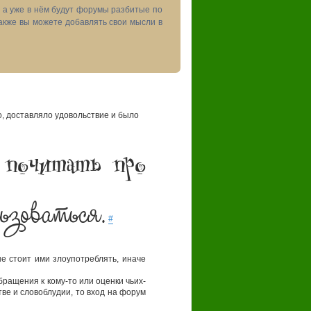
, а уже в нём будут форумы разбитые по
акже вы можете добавлять свои мысли в
 доставляло удовольствие и было
 почитать про
ьзоваться.
#
 стоит ими злоупотреблять, иначе
бращения к кому-то или оценки чьих-
ве и словоблудии, то вход на форум