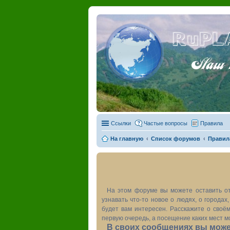
RuPL
Наш пу
Ссылки
Частые вопросы
Правила
На главную
Список форумов
Правил
На этом форуме вы можете оставить от
узнавать что-то новое о людях, о города
будет вам интересен. Расскажите о своём
первую очередь, а посещение каких мест м
В своих сообщениях вы может