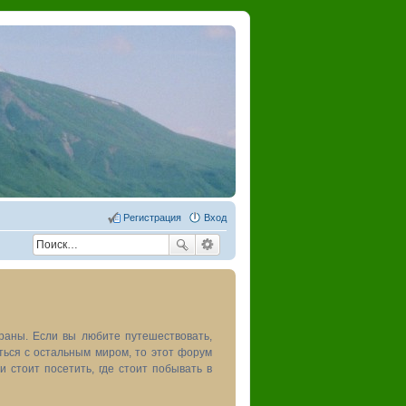
Регистрация
Вход
раны. Если вы любите путешествовать,
иться с остальным миром, то этот форум
и стоит посетить, где стоит побывать в