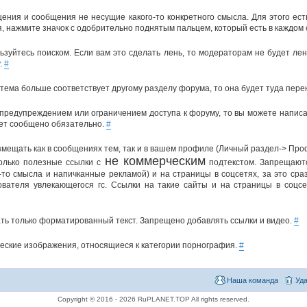
щения и сообщения не несущие какого-то конкретного смысла. Для этого ест
, нажмите значок с одобрительно поднятым пальцем, который есть в каждом
ьзуйтесь поиском. Если вам это сделать лень, то модераторам не будет ле
.
#
тема больше соответствует другому разделу форума, то она будет туда пер
 предупреждением или ограничением доступа к форуму, то вы можете написа
ет сообщено обязательно.
#
мещать как в сообщениях тем, так и в вашем профиле (Личный раздел-> Про
не коммерческим
олько полезные ссылки с
подтекстом. Запрещаютс
-то смысла и напичканные рекламой) и на страницы в соцсетях, за это ср
зователя увлекающегося гс. Ссылки на такие сайты и на страницы в соцс
ть только форматированный текст. Запрещено добавлять ссылки и видео.
#
еские изображения, относящиеся к категории порнография.
#
Наша команда
Уда
Copyright © 2016 - 2026 RuPLANET.TOP All rights reserved.