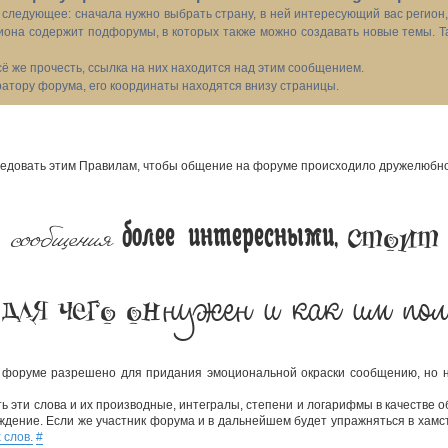
следующее: сначала нужно выбрать страну, в ней интересующий вас регион
иона содержит подфорумы, в которых также можно создавать новые темы. Т
всё же прочесть, ссылка на них находится над этим сообщением.
тору форума, его координаты находятся внизу страницы.
довать этим Правилам, чтобы общение на форуме происходило дружелюбно,
 сообщения
стоит
более интересными,
нужен и как им пол
 для чего он
 форуме разрешено для придания эмоциональной окраски сообщению, но не
 эти слова и их производные, интегралы, степени и логарифмы в качестве о
ждение. Если же участник форума и в дальнейшем будет упражняться в хамст
 слов.
#