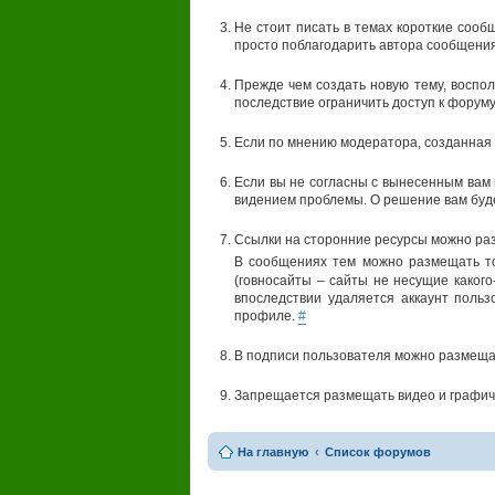
Не стоит писать в темах короткие сооб
просто поблагодарить автора сообщения
Прежде чем создать новую тему, воспол
последствие ограничить доступ к форуму
Если по мнению модератора, созданная 
Если вы не согласны с вынесенным вам
видением проблемы. О решение вам буд
Ссылки на сторонние ресурсы можно раз
В сообщениях тем можно размещать т
(говносайты – сайты не несущие какого
впоследствии удаляется аккаунт поль
профиле.
#
В подписи пользователя можно размеща
Запрещается размещать видео и графич
На главную
Список форумов