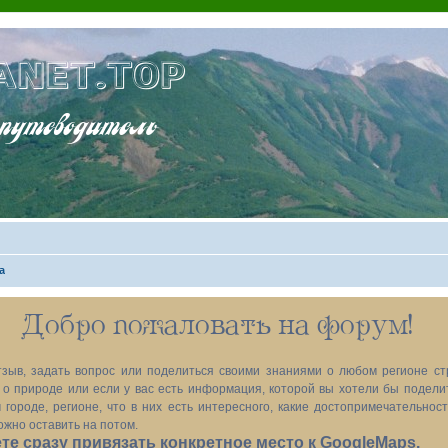
ANET.TOP
теводитель
а
Добро пожаловать на форум!
зыв, задать вопрос или поделиться своими знаниями о любом регионе ст
х, о природе или если у вас есть информация, которой вы хотели бы подел
 городе, регионе, что в них есть интересного, какие достопримечательност
ожно оставить на потом.
е сразу привязать конкретное место к GoogleMaps.