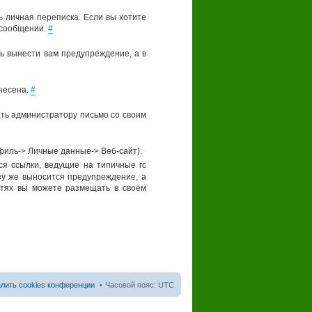
ь личная переписка. Если вы хотите
 сообщении.
#
нь вынести вам предупреждение, а в
енесена.
#
ть администратору письмо со своим
филь-> Личные данные-> Веб-сайт).
я ссылки, ведущие на типичные гс
азу же выносится предупреждение, а
етях вы можете размещать в своём
лить cookies конференции
Часовой пояс:
UTC