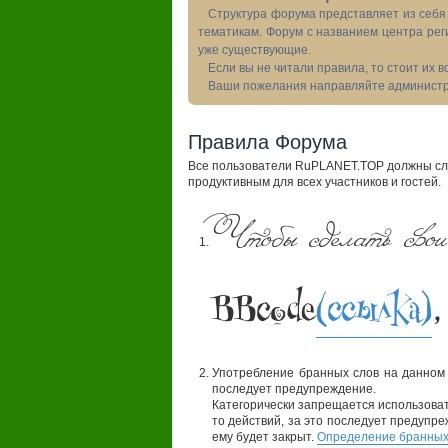
Структура форума представляет из себя 
тематикам. Форум с названием центра рег
уже существующие.
Если вы не читали правила, то стоит их 
Ваши пожелания направляйте администра
Правила Форума
Все пользователи RuPLANET.TOP должны сле
продуктивным для всех участников и гостей.
Чтобы сделать свои
BBcode
(ссылка)
,
Употребление бранных слов на данном
последует предупреждение.
Категорически запрещается использовать
то действий, за это последует предупре
ему будет закрыт.
Определение бранных