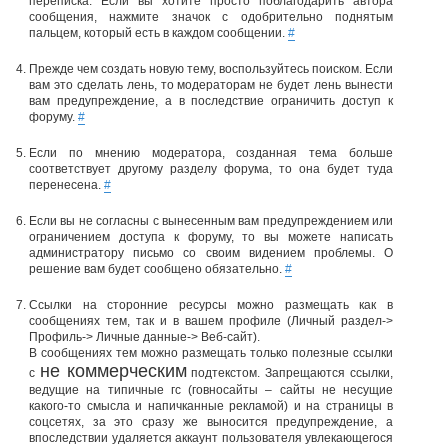
переписка. Если вы хотите просто поблагодарить автора
сообщения, нажмите значок с одобрительно поднятым
пальцем, который есть в каждом сообщении.
#
Прежде чем создать новую тему, воспользуйтесь поиском. Если
вам это сделать лень, то модераторам не будет лень вынести
вам предупреждение, а в последствие ограничить доступ к
форуму.
#
Если по мнению модератора, созданная тема больше
соответствует другому разделу форума, то она будет туда
перенесена.
#
Если вы не согласны с вынесенным вам предупреждением или
ограничением доступа к форуму, то вы можете написать
администратору письмо со своим видением проблемы. О
решение вам будет сообщено обязательно.
#
Ссылки на сторонние ресурсы можно размещать как в
сообщениях тем, так и в вашем профиле (Личный раздел->
Профиль-> Личные данные-> Веб-сайт).
В сообщениях тем можно размещать только полезные ссылки
не коммерческим
с
подтекстом. Запрещаются ссылки,
ведущие на типичные гс (говносайты – сайты не несущие
какого-то смысла и напичканные рекламой) и на страницы в
соцсетях, за это сразу же выносится предупреждение, а
впоследствии удаляется аккаунт пользователя увлекающегося