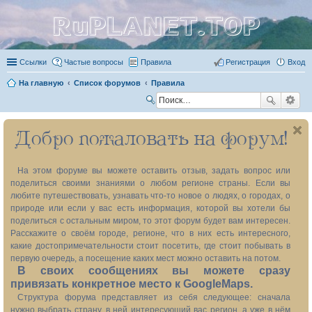
RuPLANET.TOP
Ссылки
Частые вопросы
Правила
Регистрация
Вход
На главную
Список форумов
Правила
П
ои
Добро пожаловать на форум!
ск
На этом форуме вы можете оставить отзыв, задать вопрос или
поделиться своими знаниями о любом регионе страны. Если вы
любите путешествовать, узнавать что-то новое о людях, о городах, о
природе или если у вас есть информация, которой вы хотели бы
поделиться с остальным миром, то этот форум будет вам интересен.
Расскажите о своём городе, регионе, что в них есть интересного,
какие достопримечательности стоит посетить, где стоит побывать в
первую очередь, а посещение каких мест можно оставить на потом.
В своих сообщениях вы можете сразу
привязать конкретное место к GoogleMaps.
Структура форума представляет из себя следующее: сначала
нужно выбрать страну, в ней интересующий вас регион, а уже в нём