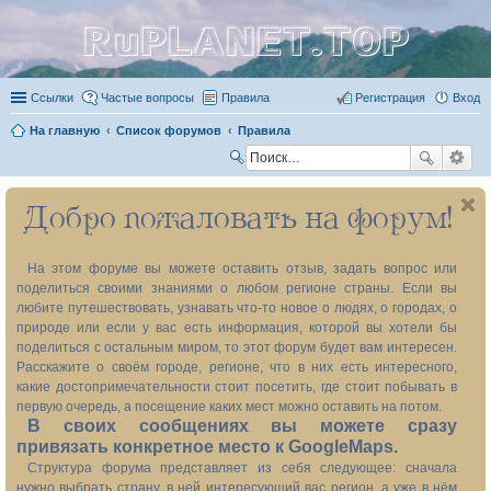
RuPLANET.TOP
Ссылки
Частые вопросы
Правила
Регистрация
Вход
На главную
Список форумов
Правила
П
ои
Добро пожаловать на форум!
ск
На этом форуме вы можете оставить отзыв, задать вопрос или
поделиться своими знаниями о любом регионе страны. Если вы
любите путешествовать, узнавать что-то новое о людях, о городах, о
природе или если у вас есть информация, которой вы хотели бы
поделиться с остальным миром, то этот форум будет вам интересен.
Расскажите о своём городе, регионе, что в них есть интересного,
какие достопримечательности стоит посетить, где стоит побывать в
первую очередь, а посещение каких мест можно оставить на потом.
В своих сообщениях вы можете сразу
привязать конкретное место к GoogleMaps.
Структура форума представляет из себя следующее: сначала
нужно выбрать страну, в ней интересующий вас регион, а уже в нём