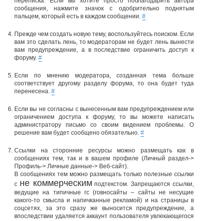
переписка. Если вы хотите просто поблагодарить автора
сообщения, нажмите значок с одобрительно поднятым
пальцем, который есть в каждом сообщении.
#
Прежде чем создать новую тему, воспользуйтесь поиском. Если
вам это сделать лень, то модераторам не будет лень вынести
вам предупреждение, а в последствие ограничить доступ к
форуму.
#
Если по мнению модератора, созданная тема больше
соответствует другому разделу форума, то она будет туда
перенесена.
#
Если вы не согласны с вынесенным вам предупреждением или
ограничением доступа к форуму, то вы можете написать
администратору письмо со своим видением проблемы. О
решение вам будет сообщено обязательно.
#
Ссылки на сторонние ресурсы можно размещать как в
сообщениях тем, так и в вашем профиле (Личный раздел->
Профиль-> Личные данные-> Веб-сайт).
В сообщениях тем можно размещать только полезные ссылки
не коммерческим
с
подтекстом. Запрещаются ссылки,
ведущие на типичные гс (говносайты – сайты не несущие
какого-то смысла и напичканные рекламой) и на страницы в
соцсетях, за это сразу же выносится предупреждение, а
впоследствии удаляется аккаунт пользователя увлекающегося