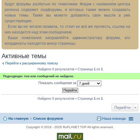
будут форумы разбитые по тематикам. Форум с названием центра
региона содержит подфорумы, в которых также можно создавать
новые темы. Также вы можете добавлять свои мысли в уже
существующие.
Если вы не читали правила, то стоит их всё же прочесть, ссылка на
них находится над этим сообщением.
Ваши пожелания направляйте администратору форума, его
координаты находятся внизу страницы.
Активные темы
Перейти к расширенному поиску
Найдено 0 результатов • Страница
1
из
1
Подходящих тем или сообщений не найдено.
Показать сообщения за
Найдено 0 результатов • Страница
1
из
1
Перейти
На главную
Список форумов
Наша команда
Copyright © 2016 - 2026 RuPLANET.TOP All rights reserved.