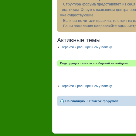
Структура форума представляет из себя 
тематикам. Форум с названием центра рег
уже существующие.
Если вы не читали правила, то стоит их 
Ваши пожелания направляйте администра
Активные темы
Перейти к расширенному поиску
Подходящих тем или сообщений не найдено.
Перейти к расширенному поиску
На главную
Список форумов