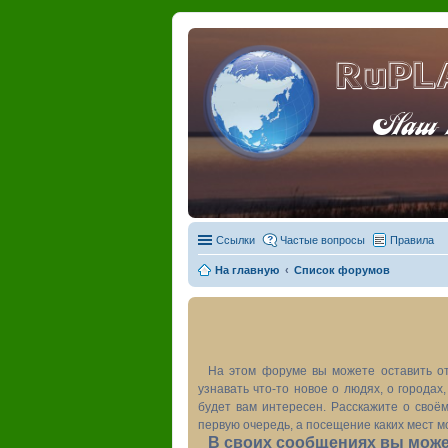
RuPL
Наш пу
Ссылки
Частые вопросы
Правила
На главную
Список форумов
На этом форуме вы можете оставить от
узнавать что-то новое о людях, о города
будет вам интересен. Расскажите о своём
первую очередь, а посещение каких мест м
В своих сообщениях вы может