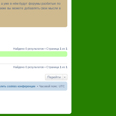
, а уже в нём будут форумы разбитые по
акже вы можете добавлять свои мысли в
Найдено 0 результатов • Страница
1
из
1
Найдено 0 результатов • Страница
1
из
1
Перейти
лить cookies конференции
Часовой пояс:
UTC