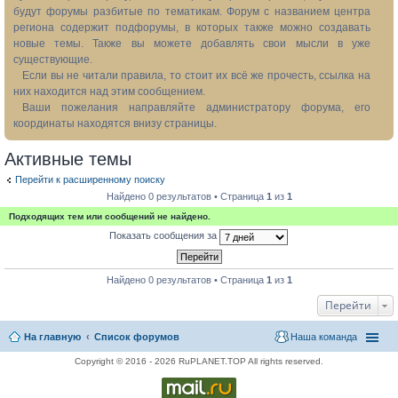
будут форумы разбитые по тематикам. Форум с названием центра
региона содержит подфорумы, в которых также можно создавать
новые темы. Также вы можете добавлять свои мысли в уже
существующие.
Если вы не читали правила, то стоит их всё же прочесть, ссылка на
них находится над этим сообщением.
Ваши пожелания направляйте администратору форума, его
координаты находятся внизу страницы.
Активные темы
Перейти к расширенному поиску
Найдено 0 результатов • Страница
1
из
1
Подходящих тем или сообщений не найдено.
Показать сообщения за
Найдено 0 результатов • Страница
1
из
1
Перейти
На главную
Список форумов
Наша команда
Copyright © 2016 - 2026 RuPLANET.TOP All rights reserved.