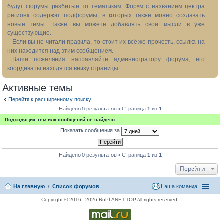
будут форумы разбитые по тематикам. Форум с названием центра
региона содержит подфорумы, в которых также можно создавать
новые темы. Также вы можете добавлять свои мысли в уже
существующие.
Если вы не читали правила, то стоит их всё же прочесть, ссылка на
них находится над этим сообщением.
Ваши пожелания направляйте администратору форума, его
координаты находятся внизу страницы.
Активные темы
Перейти к расширенному поиску
Найдено 0 результатов • Страница
1
из
1
Подходящих тем или сообщений не найдено.
Показать сообщения за
Найдено 0 результатов • Страница
1
из
1
Перейти
На главную
Список форумов
Наша команда
Copyright © 2016 - 2026 RuPLANET.TOP All rights reserved.