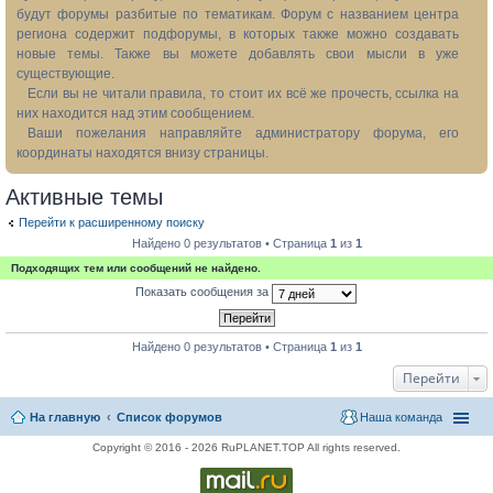
будут форумы разбитые по тематикам. Форум с названием центра
региона содержит подфорумы, в которых также можно создавать
новые темы. Также вы можете добавлять свои мысли в уже
существующие.
Если вы не читали правила, то стоит их всё же прочесть, ссылка на
них находится над этим сообщением.
Ваши пожелания направляйте администратору форума, его
координаты находятся внизу страницы.
Активные темы
Перейти к расширенному поиску
Найдено 0 результатов • Страница
1
из
1
Подходящих тем или сообщений не найдено.
Показать сообщения за
Найдено 0 результатов • Страница
1
из
1
Перейти
На главную
Список форумов
Наша команда
Copyright © 2016 - 2026 RuPLANET.TOP All rights reserved.