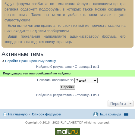
будут форумы разбитые по тематикам. Форум с названием центра
региона содержит подфорумы, в которых также можно создавать
новые темы. Также вы можете добавлять свои мысли в уже
существующие.
Если вы не читали правила, то стоит их всё же прочесть, ссылка на
них находится над этим сообщением.
Ваши пожелания направляйте администратору форума, его
координаты находятся внизу страницы.
Активные темы
Перейти к расширенному поиску
Найдено 0 результатов • Страница
1
из
1
Подходящих тем или сообщений не найдено.
Показать сообщения за
Найдено 0 результатов • Страница
1
из
1
Перейти
На главную
Список форумов
Наша команда
Copyright © 2016 - 2026 RuPLANET.TOP All rights reserved.