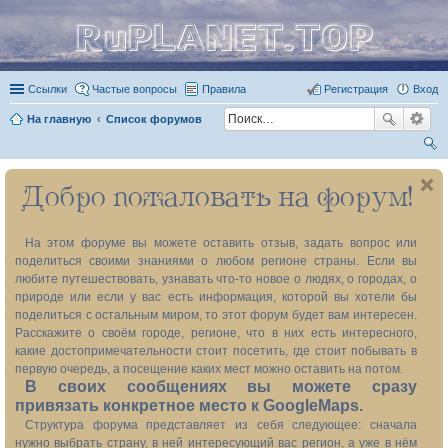
RuPLANET.TOP
Ссылки
Частые вопросы
Правила
Регистрация
Вход
На главную
Список форумов
ои
Добро пожаловать на форум!
ск
На этом форуме вы можете оставить отзыв, задать вопрос или
поделиться своими знаниями о любом регионе страны. Если вы
любите путешествовать, узнавать что-то новое о людях, о городах, о
природе или если у вас есть информация, которой вы хотели бы
поделиться с остальным миром, то этот форум будет вам интересен.
Расскажите о своём городе, регионе, что в них есть интересного,
какие достопримечательности стоит посетить, где стоит побывать в
первую очередь, а посещение каких мест можно оставить на потом.
В своих сообщениях вы можете сразу
привязать конкретное место к GoogleMaps.
Структура форума представляет из себя следующее: сначала
нужно выбрать страну, в ней интересующий вас регион, а уже в нём