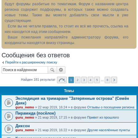
будут форумы разбитые по тематикам. Форум с названием центра
региона содержит подфорумы, в которых также можно создавать
новые темы. Также вы можете добавлять свои мысли в уже
существующие.
Если вы не читали правила, то стоит их всё же прочесть, ссылка на
них находится над этим сообщением.
Ваши пожелания направляйте администратору форума, его
координаты находятся внизу страницы.
Сообщения без ответов
Перейти к расширенному поиску
Найден 181 результат
1
2
3
4
5
…
8
Темы
Экспедиция на тримаране "Затерянные острова" (Семён
Деяк)
guru_nemo
» 22 мар 2019, 16:24 » в форуме
Отзывы о посещении региона
Пирамида (посёлок)
guru_nemo
» 21 мар 2019, 17:15 » в форуме
Привет из прошлого
Диксон
guru_nemo
» 21 мар 2019, 16:22 » в форуме
Другие населённые пункты