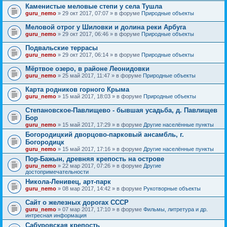
Каменистые меловые степи у села Тушла
guru_nemo
» 29 окт 2017, 07:07 » в форуме
Природные объекты
Меловой отрог у Шиловки и долина реки Арбуга
guru_nemo
» 29 окт 2017, 06:46 » в форуме
Природные объекты
Подвальские террасы
guru_nemo
» 29 окт 2017, 06:14 » в форуме
Природные объекты
Мёртвое озеро, в районе Леонидовки
guru_nemo
» 25 май 2017, 11:47 » в форуме
Природные объекты
Карта родников горного Крыма
guru_nemo
» 15 май 2017, 18:03 » в форуме
Природные объекты
Степановское-Павлищево - бывшая усадьба, д. Павлищев
Бор
guru_nemo
» 15 май 2017, 17:29 » в форуме
Другие населённые пункты
Богородицкий дворцово-парковый ансамбль, г.
Богородицк
guru_nemo
» 15 май 2017, 17:16 » в форуме
Другие населённые пункты
Пор-Бажын, древняя крепость на острове
guru_nemo
» 22 мар 2017, 07:26 » в форуме
Другие
достопримечательности
Никола-Ленивец, арт-парк
guru_nemo
» 08 мар 2017, 14:42 » в форуме
Рукотворные объекты
Сайт о железных дорогах СССР
guru_nemo
» 07 мар 2017, 17:10 » в форуме
Фильмы, литретура и др.
интресная информация
Сабуровская крепость