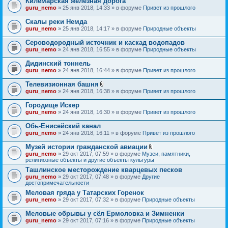
Килемарская железная дорога
guru_nemo
» 25 янв 2018, 14:33 » в форуме
Привет из прошлого
Скалы реки Немда
guru_nemo
» 25 янв 2018, 14:17 » в форуме
Природные объекты
Сероводородный источник и каскад водопадов
guru_nemo
» 24 янв 2018, 16:55 » в форуме
Природные объекты
Дидинский тоннель
guru_nemo
» 24 янв 2018, 16:44 » в форуме
Привет из прошлого
Телевизионная башня
В
guru_nemo
» 24 янв 2018, 16:38 » в форуме
Привет из прошлого
л
о
Городище Искер
ж
guru_nemo
» 24 янв 2018, 16:30 » в форуме
Привет из прошлого
е
н
Обь-Енисейский канал
и
я
guru_nemo
» 24 янв 2018, 16:11 » в форуме
Привет из прошлого
Музей истории гражданской авиации
В
guru_nemo
» 29 окт 2017, 07:59 » в форуме
Музеи, памятники,
л
религиозные объекты и другие объекты культуры
о
Ташлинское месторождение кварцевых песков
ж
guru_nemo
» 29 окт 2017, 07:48 » в форуме
Другие
е
достопримечательности
н
и
Меловая гряда у Татарских Горенок
я
guru_nemo
» 29 окт 2017, 07:32 » в форуме
Природные объекты
Меловые обрывы у сёл Ермоловка и Зимненки
guru_nemo
» 29 окт 2017, 07:16 » в форуме
Природные объекты