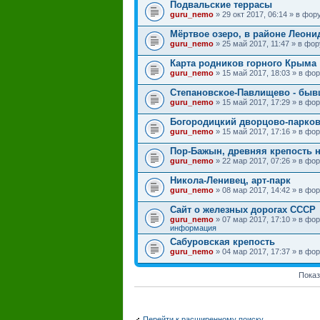
Подвальские террасы
guru_nemo
» 29 окт 2017, 06:14 » в фо
Мёртвое озеро, в районе Леони
guru_nemo
» 25 май 2017, 11:47 » в фо
Карта родников горного Крыма
guru_nemo
» 15 май 2017, 18:03 » в ф
Степановское-Павлищево - быв
guru_nemo
» 15 май 2017, 17:29 » в ф
Богородицкий дворцово-парков
guru_nemo
» 15 май 2017, 17:16 » в ф
Пор-Бажын, древняя крепость н
guru_nemo
» 22 мар 2017, 07:26 » в ф
Никола-Ленивец, арт-парк
guru_nemo
» 08 мар 2017, 14:42 » в ф
Сайт о железных дорогах СССР
guru_nemo
» 07 мар 2017, 17:10 » в ф
информация
Сабуровская крепость
guru_nemo
» 04 мар 2017, 17:37 » в ф
Показ
Перейти к расширенному поиску