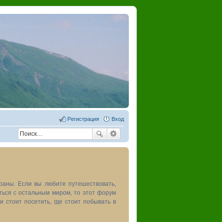
Регистрация
Вход
раны. Если вы любите путешествовать,
иться с остальным миром, то этот форум
и стоит посетить, где стоит побывать в