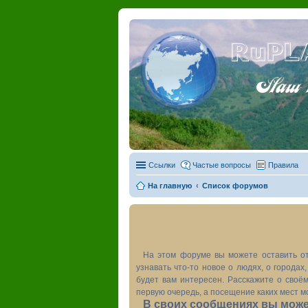
RuPL
Наш пу
Ссылки
Частые вопросы
Правила
На главную
Список форумов
На этом форуме вы можете оставить от
узнавать что-то новое о людях, о города
будет вам интересен. Расскажите о своём
первую очередь, а посещение каких мест м
В своих сообщениях вы может