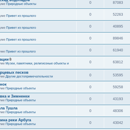
0
87083
руме
Природные объекты
0
52263
руме
Привет из прошлого
0
40895
руме
Привет из прошлого
0
89846
руме
Привет из прошлого
0
61940
руме
Привет из прошлого
иации
0
63812
В
руме
Музеи, памятники, религиозные объекты и
л
о
арцевых песков
ж
0
53595
руме
Другие достопримечательности
е
н
и
енок
я
0
59258
руме
Природные объекты
вка и Зимненки
0
43193
руме
Природные объекты
ела Тушла
0
48306
руме
Природные объекты
ина реки Арбуга
0
43042
руме
Природные объекты