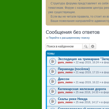
Структура форума представляет из себя 
тематикам. Форум с названием центра рег
уже существующие.
Если вы не читали правила, то стоит их 
Ваши пожелания направляйте администра
Сообщения без ответов
Перейти к расширенному поиску
ТЕМЫ
Экспедиция на тримаране "Зате
guru_nemo
» 22 мар 2019, 16:24 » в ф
Пирамида (посёлок)
guru_nemo
» 21 мар 2019, 17:15 » в ф
Диксон
guru_nemo
» 21 мар 2019, 16:22 » в ф
Килемарская железная дорога
guru_nemo
» 25 янв 2018, 14:33 » в фо
Скалы реки Немда
guru_nemo
» 25 янв 2018, 14:17 » в фо
Сероводородный источник и ка