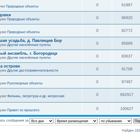
0
61987
руме
Природные объекты
довки
0
96920
руме
Природные объекты
0
82772
оруме
Природные объекты
шая усадьба, д. Павлищев Бор
0
85669
оруме
Другие населённые пункты
ый ансамбль, г. Богородицк
0
83637
оруме
Другие населённые пункты
а острове
0
91708
оруме
Другие достопримечательности
0
97497
оруме
Рукотворные объекты
0
662917
оруме
Фильмы, литретура и др. интресная
0
100627
оруме
Привет из прошлого
ать сообщения за
Найден 181