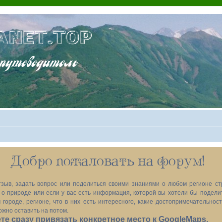
ANET.TOP
теводитель
Добро пожаловать на форум!
зыв, задать вопрос или поделиться своими знаниями о любом регионе ст
х, о природе или если у вас есть информация, которой вы хотели бы подел
 городе, регионе, что в них есть интересного, какие достопримечательност
ожно оставить на потом.
е сразу привязать конкретное место к GoogleMaps.