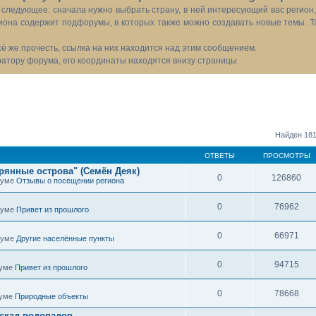
следующее: сначала нужно выбрать страну, в ней интересующий вас регион
иона содержит подфорумы, в которых также можно создавать новые темы. Т
всё же прочесть, ссылка на них находится над этим сообщением.
тору форума, его координаты находятся внизу страницы.
Найден 181
ОТВЕТЫ
ПРОСМОТРЫ
рянные острова" (Семён Деяк)
0
126860
оруме
Отзывы о посещении региона
0
76962
оруме
Привет из прошлого
0
66971
оруме
Другие населённые пункты
0
94715
руме
Привет из прошлого
0
78668
руме
Природные объекты
скад водопадов