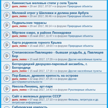
Каменистые меловые степи у села Тушла
guru_nemo
» 29 окт 2017, 07:07 » в форуме
Природные объекты
Меловой отрог у Шиловки и долина реки Арбуга
guru_nemo
» 29 окт 2017, 06:46 » в форуме
Природные объекты
Подвальские террасы
guru_nemo
» 29 окт 2017, 06:14 » в форуме
Природные объекты
Мёртвое озеро, в районе Леонидовки
guru_nemo
» 25 май 2017, 11:47 » в форуме
Природные объекты
Карта родников горного Крыма
guru_nemo
» 15 май 2017, 18:03 » в форуме
Природные объекты
Степановское-Павлищево - бывшая усадьба, д. Павлищев
Бор
guru_nemo
» 15 май 2017, 17:29 » в форуме
Другие населённые пункты
Богородицкий дворцово-парковый ансамбль, г.
Богородицк
guru_nemo
» 15 май 2017, 17:16 » в форуме
Другие населённые пункты
Пор-Бажын, древняя крепость на острове
guru_nemo
» 22 мар 2017, 07:26 » в форуме
Другие
достопримечательности
Никола-Ленивец, арт-парк
guru_nemo
» 08 мар 2017, 14:42 » в форуме
Рукотворные объекты
Сайт о железных дорогах СССР
guru_nemo
» 07 мар 2017, 17:10 » в форуме
Фильмы, литретура и др.
интресная информация
Сабуровская крепость