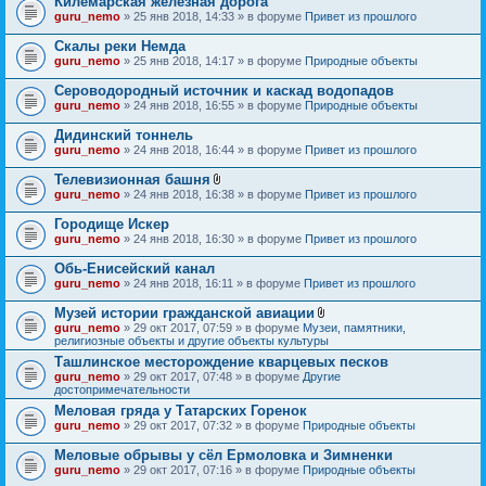
Килемарская железная дорога
guru_nemo
» 25 янв 2018, 14:33 » в форуме
Привет из прошлого
Скалы реки Немда
guru_nemo
» 25 янв 2018, 14:17 » в форуме
Природные объекты
Сероводородный источник и каскад водопадов
guru_nemo
» 24 янв 2018, 16:55 » в форуме
Природные объекты
Дидинский тоннель
guru_nemo
» 24 янв 2018, 16:44 » в форуме
Привет из прошлого
Телевизионная башня
В
guru_nemo
» 24 янв 2018, 16:38 » в форуме
Привет из прошлого
л
о
Городище Искер
ж
guru_nemo
» 24 янв 2018, 16:30 » в форуме
Привет из прошлого
е
н
Обь-Енисейский канал
и
я
guru_nemo
» 24 янв 2018, 16:11 » в форуме
Привет из прошлого
Музей истории гражданской авиации
В
guru_nemo
» 29 окт 2017, 07:59 » в форуме
Музеи, памятники,
л
религиозные объекты и другие объекты культуры
о
Ташлинское месторождение кварцевых песков
ж
guru_nemo
» 29 окт 2017, 07:48 » в форуме
Другие
е
достопримечательности
н
и
Меловая гряда у Татарских Горенок
я
guru_nemo
» 29 окт 2017, 07:32 » в форуме
Природные объекты
Меловые обрывы у сёл Ермоловка и Зимненки
guru_nemo
» 29 окт 2017, 07:16 » в форуме
Природные объекты