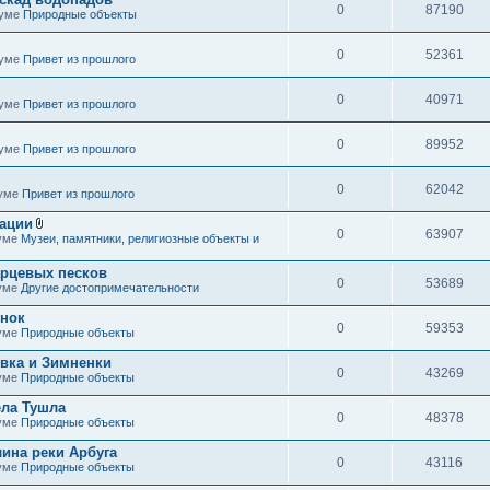
0
87190
руме
Природные объекты
0
52361
руме
Привет из прошлого
0
40971
руме
Привет из прошлого
0
89952
руме
Привет из прошлого
0
62042
руме
Привет из прошлого
иации
0
63907
В
руме
Музеи, памятники, религиозные объекты и
л
о
арцевых песков
ж
0
53689
руме
Другие достопримечательности
е
н
и
енок
я
0
59353
руме
Природные объекты
вка и Зимненки
0
43269
руме
Природные объекты
ела Тушла
0
48378
руме
Природные объекты
ина реки Арбуга
0
43116
руме
Природные объекты