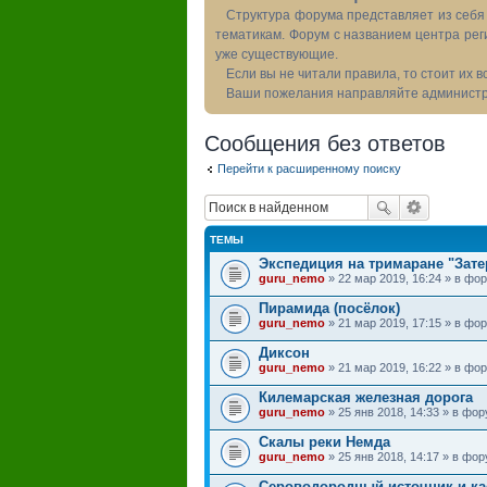
Структура форума представляет из себя 
тематикам. Форум с названием центра рег
уже существующие.
Если вы не читали правила, то стоит их 
Ваши пожелания направляйте администра
Сообщения без ответов
Перейти к расширенному поиску
ТЕМЫ
Экспедиция на тримаране "Зате
guru_nemo
» 22 мар 2019, 16:24 » в ф
Пирамида (посёлок)
guru_nemo
» 21 мар 2019, 17:15 » в ф
Диксон
guru_nemo
» 21 мар 2019, 16:22 » в ф
Килемарская железная дорога
guru_nemo
» 25 янв 2018, 14:33 » в фо
Скалы реки Немда
guru_nemo
» 25 янв 2018, 14:17 » в фо
Сероводородный источник и ка