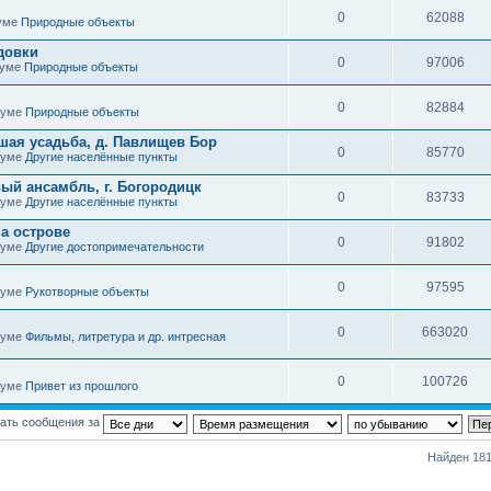
0
62088
руме
Природные объекты
довки
0
97006
руме
Природные объекты
0
82884
оруме
Природные объекты
шая усадьба, д. Павлищев Бор
0
85770
оруме
Другие населённые пункты
ый ансамбль, г. Богородицк
0
83733
оруме
Другие населённые пункты
а острове
0
91802
оруме
Другие достопримечательности
0
97595
оруме
Рукотворные объекты
0
663020
оруме
Фильмы, литретура и др. интресная
0
100726
оруме
Привет из прошлого
ать сообщения за
Найден 181