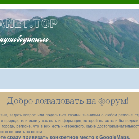
ANET.TOP
теводитель
Добро пожаловать на форум!
зыв, задать вопрос или поделиться своими знаниями о любом регионе ст
х, о природе или если у вас есть информация, которой вы хотели бы подел
 городе, регионе, что в них есть интересного, какие достопримечательност
ожно оставить на потом.
е сразу привязать конкретное место к GoogleMaps.