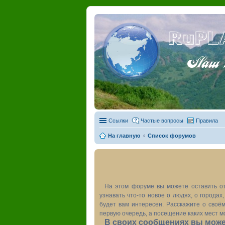
RuPL
Наш пу
Ссылки
Частые вопросы
Правила
На главную
Список форумов
На этом форуме вы можете оставить от
узнавать что-то новое о людях, о города
будет вам интересен. Расскажите о своём
первую очередь, а посещение каких мест м
В своих сообщениях вы может