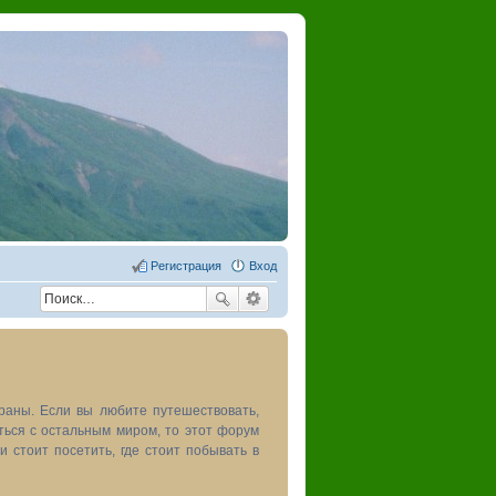
Регистрация
Вход
раны. Если вы любите путешествовать,
иться с остальным миром, то этот форум
и стоит посетить, где стоит побывать в