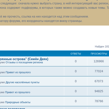
следующее: сначала нужно выбрать страну, в ней интересующий вас регион
иона содержит подфорумы, в которых также можно создавать новые темы. Т
всё же прочесть, ссылка на них находится над этим сообщением.
тору форума, его координаты находятся внизу страницы.
Найден 181
ОТВЕТЫ
ПРОСМОТРЫ
рянные острова" (Семён Деяк)
0
126966
оруме
Отзывы о посещении региона
0
77024
оруме
Привет из прошлого
0
67073
оруме
Другие населённые пункты
0
94825
руме
Привет из прошлого
0
78766
руме
Природные объекты
скад водопадов