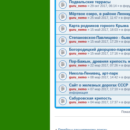
Подвальские террасы
guru_nemo
» 29 окт 2017, 06:14 » в фо
Мёртвое озеро, в районе Леони
guru_nemo
» 25 май 2017, 11:47 » в фо
Карта родников горного Крыма
guru_nemo
» 15 май 2017, 18:03 » в ф
Степановское-Павлищево - быв
guru_nemo
» 15 май 2017, 17:29 » в ф
Богородицкий дворцово-парков
guru_nemo
» 15 май 2017, 17:16 » в ф
Пор-Бажын, древняя крепость н
guru_nemo
» 22 мар 2017, 07:26 » в ф
Никола-Ленивец, арт-парк
guru_nemo
» 08 мар 2017, 14:42 » в ф
Сайт о железных дорогах СССР
guru_nemo
» 07 мар 2017, 17:10 » в ф
информация
Сабуровская крепость
guru_nemo
» 04 мар 2017, 17:37 » в ф
Показ
Перейти к расширенному поиску