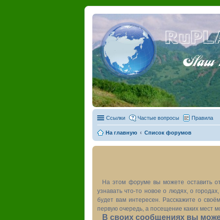
RuPL
Наш пу
Ссылки
Частые вопросы
Правила
На главную
Список форумов
На этом форуме вы можете оставить от
узнавать что-то новое о людях, о города
будет вам интересен. Расскажите о своём
первую очередь, а посещение каких мест м
В своих сообщениях вы может