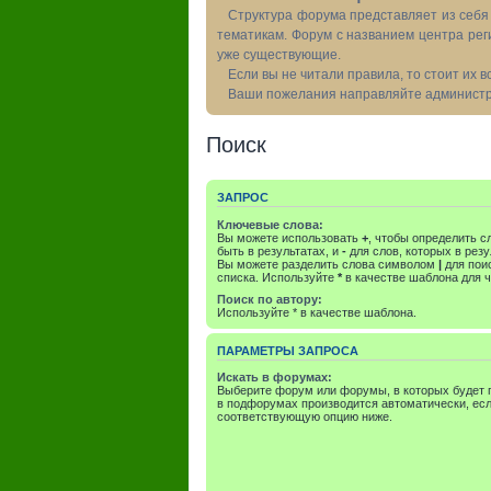
Структура форума представляет из себя 
тематикам. Форум с названием центра рег
уже существующие.
Если вы не читали правила, то стоит их 
Ваши пожелания направляйте администра
Поиск
ЗАПРОС
Ключевые слова:
Вы можете использовать
+
, чтобы определить с
быть в результатах, и
-
для слов, которых в резу
Вы можете разделить слова символом
|
для поис
списка. Используйте
*
в качестве шаблона для ч
Поиск по автору:
Используйте * в качестве шаблона.
ПАРАМЕТРЫ ЗАПРОСА
Искать в форумах:
Выберите форум или форумы, в которых будет п
в подфорумах производится автоматически, есл
соответствующую опцию ниже.