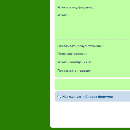
Искать в подфорумах:
Искать:
Показывать результаты как:
Поле сортировки:
Искать сообщения за:
Показывать первые:
На главную
Список форумов