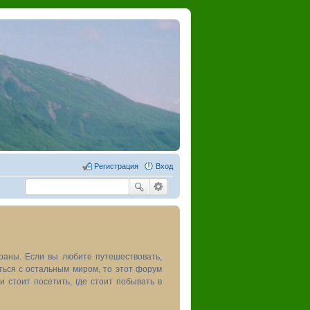
Регистрация
Вход
раны. Если вы любите путешествовать,
иться с остальным миром, то этот форум
и стоит посетить, где стоит побывать в