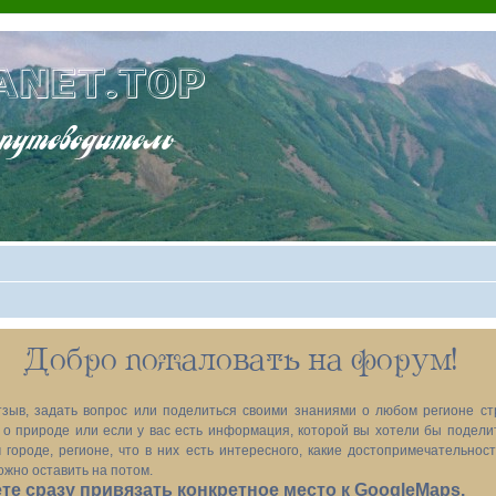
ANET.TOP
теводитель
Добро пожаловать на форум!
зыв, задать вопрос или поделиться своими знаниями о любом регионе ст
х, о природе или если у вас есть информация, которой вы хотели бы подел
 городе, регионе, что в них есть интересного, какие достопримечательност
ожно оставить на потом.
е сразу привязать конкретное место к GoogleMaps.