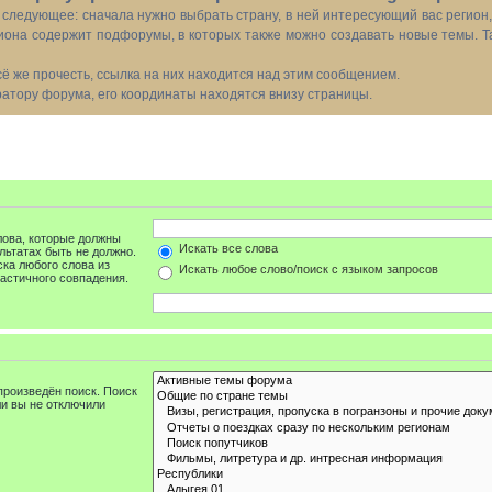
следующее: сначала нужно выбрать страну, в ней интересующий вас регион
иона содержит подфорумы, в которых также можно создавать новые темы. Т
всё же прочесть, ссылка на них находится над этим сообщением.
тору форума, его координаты находятся внизу страницы.
лова, которые должны
Искать все слова
льтатах быть не должно.
ка любого слова из
Искать любое слово/поиск с языком запросов
астичного совпадения.
роизведён поиск. Поиск
и вы не отключили