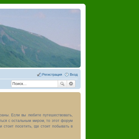
Регистрация
Вход
раны. Если вы любите путешествовать,
иться с остальным миром, то этот форум
и стоит посетить, где стоит побывать в