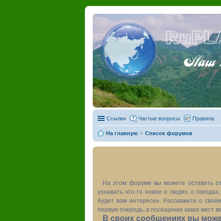
RuPL
Наш пу
Ссылки
Частые вопросы
Правила
На главную
Список форумов
На этом форуме вы можете оставить от
узнавать что-то новое о людях, о города
будет вам интересен. Расскажите о своём
первую очередь, а посещение каких мест м
В своих сообщениях вы может