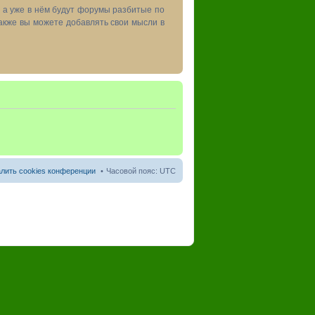
, а уже в нём будут форумы разбитые по
акже вы можете добавлять свои мысли в
лить cookies конференции
Часовой пояс:
UTC