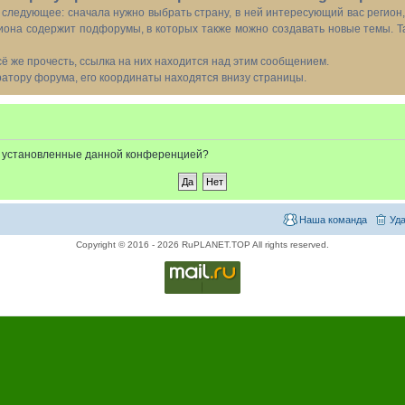
следующее: сначала нужно выбрать страну, в ней интересующий вас регион
иона содержит подфорумы, в которых также можно создавать новые темы. Т
всё же прочесть, ссылка на них находится над этим сообщением.
тору форума, его координаты находятся внизу страницы.
e, установленные данной конференцией?
Наша команда
Уда
Copyright © 2016 - 2026 RuPLANET.TOP All rights reserved.