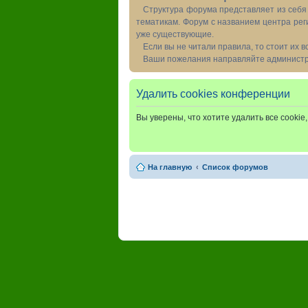
Структура форума представляет из себя 
тематикам. Форум с названием центра рег
уже существующие.
Если вы не читали правила, то стоит их 
Ваши пожелания направляйте администра
Удалить cookies конференции
Вы уверены, что хотите удалить все cooki
На главную
Список форумов