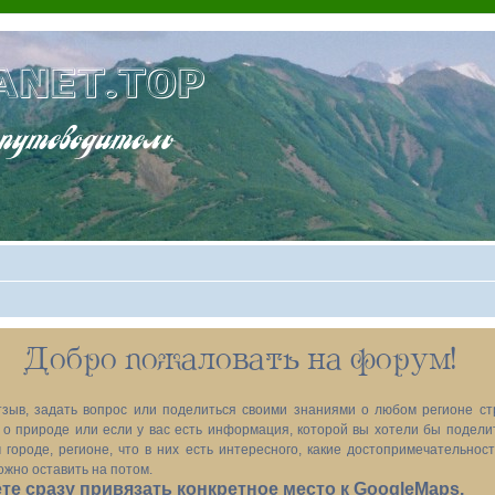
ANET.TOP
теводитель
Добро пожаловать на форум!
зыв, задать вопрос или поделиться своими знаниями о любом регионе ст
х, о природе или если у вас есть информация, которой вы хотели бы подел
 городе, регионе, что в них есть интересного, какие достопримечательност
ожно оставить на потом.
е сразу привязать конкретное место к GoogleMaps.