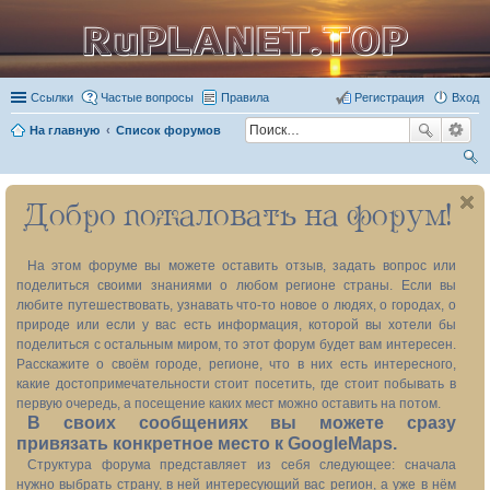
RuPLANET.TOP
Ссылки
Частые вопросы
Правила
Регистрация
Вход
На главную
Список форумов
ои
Добро пожаловать на форум!
ск
На этом форуме вы можете оставить отзыв, задать вопрос или
поделиться своими знаниями о любом регионе страны. Если вы
любите путешествовать, узнавать что-то новое о людях, о городах, о
природе или если у вас есть информация, которой вы хотели бы
поделиться с остальным миром, то этот форум будет вам интересен.
Расскажите о своём городе, регионе, что в них есть интересного,
какие достопримечательности стоит посетить, где стоит побывать в
первую очередь, а посещение каких мест можно оставить на потом.
В своих сообщениях вы можете сразу
привязать конкретное место к GoogleMaps.
Структура форума представляет из себя следующее: сначала
нужно выбрать страну, в ней интересующий вас регион, а уже в нём