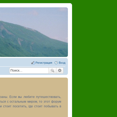
Регистрация
Вход
раны. Если вы любите путешествовать,
иться с остальным миром, то этот форум
и стоит посетить, где стоит побывать в