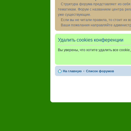
Структура форума представляет из себя 
тематикам. Форум с названием центра рег
уже существующие.
Если вы не читали правила, то стоит их 
Ваши пожелания направляйте администра
Удалить cookies конференции
Вы уверены, что хотите удалить все cooki
На главную
Список форумов