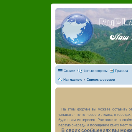
RuPL
Наш пу
Ссылки
Частые вопросы
Правила
На главную
Список форумов
На этом форуме вы можете оставить от
узнавать что-то новое о людях, о города
будет вам интересен. Расскажите о своём
первую очередь, а посещение каких мест м
В своих сообщениях вы может