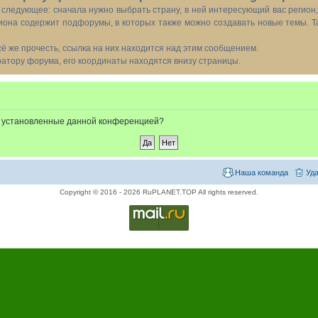
следующее: сначала нужно выбрать страну, в ней интересующий вас регион
иона содержит подфорумы, в которых также можно создавать новые темы. Т
всё же прочесть, ссылка на них находится над этим сообщением.
тору форума, его координаты находятся внизу страницы.
e, установленные данной конференцией?
Наша команда
Уда
Copyright © 2016 - 2026 RuPLANET.TOP All rights reserved.