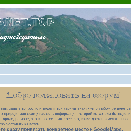
ANET.TOP
теводитель
Добро пожаловать на форум!
зыв, задать вопрос или поделиться своими знаниями о любом регионе ст
х, о природе или если у вас есть информация, которой вы хотели бы подел
 городе, регионе, что в них есть интересного, какие достопримечательност
ожно оставить на потом.
е сразу привязать конкретное место к GoogleMaps.