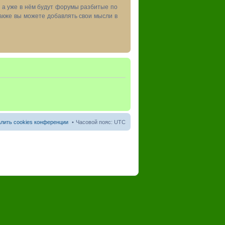
, а уже в нём будут форумы разбитые по
акже вы можете добавлять свои мысли в
лить cookies конференции
Часовой пояс:
UTC