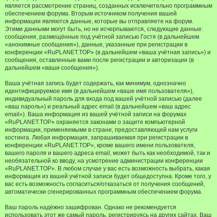
является рассмотрение страниц, созданных исключительно программным
обеспечением форума. Вторым источником получения вашей
информации являются данные, которые вы отправляете на форум.
Этими данными могут быть, но не исчерпываются, следующие данные:
сообщения, размещённые под учётной записью Гостя (в дальнейшем
«анонимные сообщения»), данные, указанные при регистрации в
конференции «RuPLANET.TOP» (в дальнейшем «ваша учётная запись») и
сообщения, оставленные вами после регистрации и авторизации (в
дальнейшем «ваши сообщения»).
Ваша учётная запись будет содержать, как минимум, однозначно
идентифицируемое имя (в дальнейшем «ваше имя пользователя»),
индивидуальный пароль для входа под вашей учётной записью (далее
«ваш пароль») и реальный адрес email (в дальнейшем «ваш адрес
email»). Ваша информация из вашей учётной записи на форумах
«RuPLANET.TOP» охраняется законами о защите компьютерной
информации, применяемыми в стране, предоставляющей нам услуги
хостинга. Любая информация, запрашиваемая при регистрации в
конференции «RuPLANET.TOP», кроме вашего имени пользователя,
вашего пароля и вашего адреса email, может быть как необходимой, так и
необязательной ко вводу, на усмотрение администрации конференции
«RuPLANET.TOP». В любом случае у вас есть возможность выбрать, какая
информация из вашей учётной записи будет общедоступна. Кроме того, у
вас есть возможность согласиться/отказаться от получения сообщений,
автоматически сгенерированных программным обеспечением форума.
Ваш пароль надёжно зашифрован. Однако не рекомендуется
использовать этот же самый пароль, регистрируясь на других сайтах. Ваш