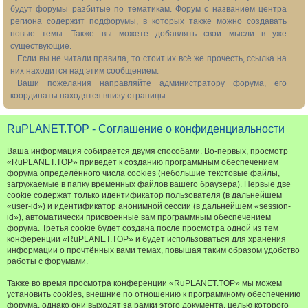
будут форумы разбитые по тематикам. Форум с названием центра
региона содержит подфорумы, в которых также можно создавать
новые темы. Также вы можете добавлять свои мысли в уже
существующие.
Если вы не читали правила, то стоит их всё же прочесть, ссылка на
них находится над этим сообщением.
Ваши пожелания направляйте администратору форума, его
координаты находятся внизу страницы.
RuPLANET.TOP - Соглашение о конфиденциальности
Ваша информация собирается двумя способами. Во-первых, просмотр
«RuPLANET.TOP» приведёт к созданию программным обеспечением
форума определённого числа cookies (небольшие текстовые файлы,
загружаемые в папку временных файлов вашего браузера). Первые две
cookie содержат только идентификатор пользователя (в дальнейшем
«user-id») и идентификатор анонимной сессии (в дальнейшем «session-
id»), автоматически присвоенные вам программным обеспечением
форума. Третья cookie будет создана после просмотра одной из тем
конференции «RuPLANET.TOP» и будет использоваться для хранения
информации о прочтённых вами темах, повышая таким образом удобство
работы с форумами.
Также во время просмотра конференции «RuPLANET.TOP» мы можем
установить cookies, внешние по отношению к программному обеспечению
форума, однако они выходят за рамки этого документа, целью которого