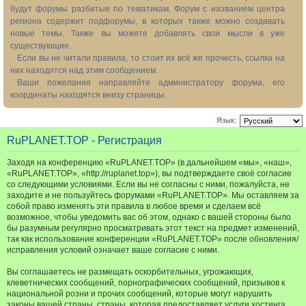
будут форумы разбитые по тематикам. Форум с названием центра
региона содержит подфорумы, в которых также можно создавать
новые темы. Также вы можете добавлять свои мысли в уже
существующие.
Если вы не читали правила, то стоит их всё же прочесть, ссылка на
них находится над этим сообщением.
Ваши пожелания направляйте администратору форума, его
координаты находятся внизу страницы.
Язык:
RuPLANET.TOP - Регистрация
Заходя на конференцию «RuPLANET.TOP» (в дальнейшем «мы», «наш»,
«RuPLANET.TOP», «http://ruplanet.top»), вы подтверждаете своё согласие
со следующими условиями. Если вы не согласны с ними, пожалуйста, не
заходите и не пользуйтесь форумами «RuPLANET.TOP». Мы оставляем за
собой право изменять эти правила в любое время и сделаем всё
возможное, чтобы уведомить вас об этом, однако с вашей стороны было
бы разумным регулярно просматривать этот текст на предмет изменений,
так как использование конференции «RuPLANET.TOP» после обновления/
исправления условий означает ваше согласие с ними.
Вы соглашаетесь не размещать оскорбительных, угрожающих,
клеветнических сообщений, порнографических сообщений, призывов к
национальной розни и прочих сообщений, которые могут нарушить
законы вашей страны, страны, которая предоставляет услуги хостинга