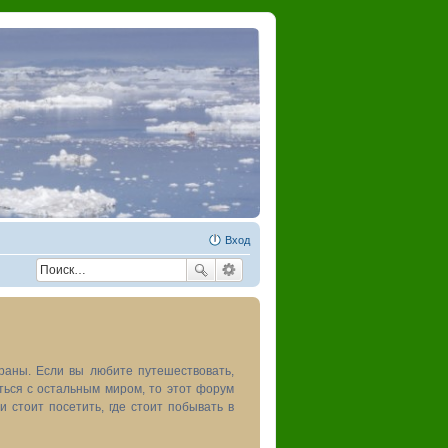
Вход
раны. Если вы любите путешествовать,
иться с остальным миром, то этот форум
и стоит посетить, где стоит побывать в