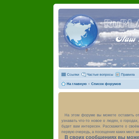
RuPL
Наш пу
Ссылки
Частые вопросы
Правила
На главную
Список форумов
На этом форуме вы можете оставить от
узнавать что-то новое о людях, о города
будет вам интересен. Расскажите о своём
первую очередь, а посещение каких мест м
В своих сообщениях вы может