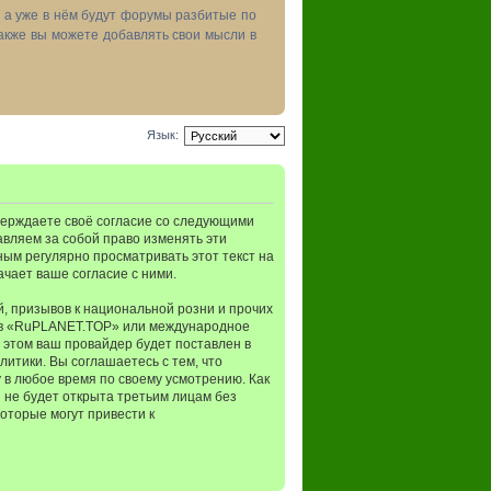
, а уже в нём будут форумы разбитые по
акже вы можете добавлять свои мысли в
Язык:
верждаете своё согласие со следующими
авляем за собой право изменять эти
ным регулярно просматривать этот текст на
чает ваше согласие с ними.
, призывов к национальной розни и прочих
мов «RuPLANET.TOP» или международное
 этом ваш провайдер будет поставлен в
итики. Вы соглашаетесь с тем, что
в любое время по своему усмотрению. Как
 не будет открыта третьим лицам без
оторые могут привести к