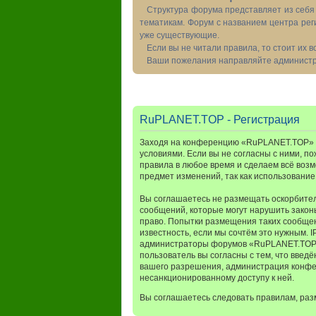
Структура форума представляет из себя 
тематикам. Форум с названием центра рег
уже существующие.
Если вы не читали правила, то стоит их 
Ваши пожелания направляйте администра
RuPLANET.TOP - Регистрация
Заходя на конференцию «RuPLANET.TOP» (в
условиями. Если вы не согласны с ними, п
правила в любое время и сделаем всё возм
предмет изменений, так как использовани
Вы соглашаетесь не размещать оскорбител
сообщений, которые могут нарушить закон
право. Попытки размещения таких сообщен
известность, если мы сочтём это нужным. 
администраторы форумов «RuPLANET.TOP» и
пользователь вы согласны с тем, что введ
вашего разрешения, администрация конфер
несанкционированному доступу к ней.
Вы соглашаетесь следовать правилам, раз