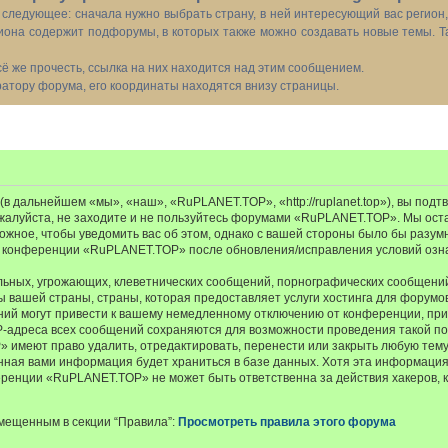
следующее: сначала нужно выбрать страну, в ней интересующий вас регион
иона содержит подфорумы, в которых также можно создавать новые темы. Т
всё же прочесть, ссылка на них находится над этим сообщением.
тору форума, его координаты находятся внизу страницы.
 дальнейшем «мы», «наш», «RuPLANET.TOP», «http://ruplanet.top»), вы подт
ожалуйста, не заходите и не пользуйтесь форумами «RuPLANET.TOP». Мы ост
ожное, чтобы уведомить вас об этом, однако с вашей стороны было бы разум
е конференции «RuPLANET.TOP» после обновления/исправления условий озна
ьных, угрожающих, клеветнических сообщений, порнографических сообщений
ы вашей страны, страны, которая предоставляет услуги хостинга для фору
ий могут привести к вашему немедленному отключению от конференции, при
IP-адреса всех сообщений сохраняются для возможности проведения такой пол
меют право удалить, отредактировать, перенести или закрыть любую тему 
ённая вами информация будет храниться в базе данных. Хотя эта информация
енции «RuPLANET.TOP» не может быть ответственна за действия хакеров, к
мещенным в секции “Правила”:
Просмотреть правила этого форума