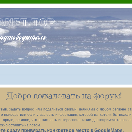
ANET.TOP
теводитель
Добро пожаловать на форум!
зыв, задать вопрос или поделиться своими знаниями о любом регионе ст
х, о природе или если у вас есть информация, которой вы хотели бы подел
 городе, регионе, что в них есть интересного, какие достопримечательност
ожно оставить на потом.
е сразу привязать конкретное место к GoogleMaps.